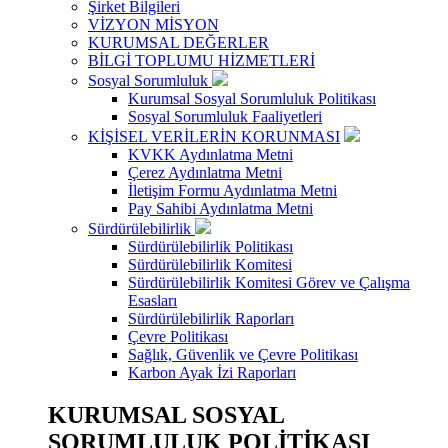
Şirket Bilgileri
VİZYON MİSYON
KURUMSAL DEĞERLER
BİLGİ TOPLUMU HİZMETLERİ
Sosyal Sorumluluk
Kurumsal Sosyal Sorumluluk Politikası
Sosyal Sorumluluk Faaliyetleri
KİŞİSEL VERİLERİN KORUNMASI
KVKK Aydınlatma Metni
Çerez Aydınlatma Metni
İletişim Formu Aydınlatma Metni
Pay Sahibi Aydınlatma Metni
Sürdürülebilirlik
Sürdürülebilirlik Politikası
Sürdürülebilirlik Komitesi
Sürdürülebilirlik Komitesi Görev ve Çalışma
Esasları
Sürdürülebilirlik Raporları
Çevre Politikası
Sağlık, Güvenlik ve Çevre Politikası
Karbon Ayak İzi Raporları
KURUMSAL SOSYAL
SORUMLULUK POLİTİKASI