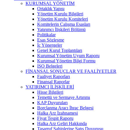
KURUMSAL YÖNETİM
Ortaklık Yapısı
Yönetim Kurulu Bilgileri
Yönetim Kurulu Komiteleri
Komitelerin Çalışma Esasları
Yatırımcı İlişkileri Bölümü
Politikalar
Esas Sözleşme
İç Yönergeler
Genel Kurul Toplantıları
Kurumsal Yönetim Uyum Raporu
Kurumsal Yönetim Bilgi Formu
ISO Belgeleri
FİNANSAL SONUÇLAR VE FAALİYETLER
Faaliyet Raporları
Finansal Raporlar
YATIRIMCI İLİŞKİLERİ
Hisse Bilgileri
Temettü ve Sermaye Artırımı
KAP Duyuruları
Borçlanma Aracı İhraç Belgesi
Halka Arz İzahnamesi
Fiyat Tespit Raporu
Halka Arz Geliri Hakkında
Tasarruf Sahiplerine Satış Duyurusu