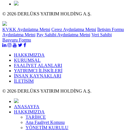
© 2026 DERLÜKS YATIRIM HOLDİNG A.Ş.
KVKK Aydınlatma Metni
Çerez Aydınlatma Metni
İletişim Formu
Aydınlatma Metni
Pay Sahibi Aydınlatma Metni
Veri Sahibi
Başvuru Formu
HAKKIMIZDA
KURUMSAL
FAALİYET ALANLARI
YATIRIMCI İLİŞKİLERİ
İNSAN KAYNAKLARI
İLETİŞİM
© 2026 DERLÜKS YATIRIM HOLDİNG A.Ş.
ANASAYFA
HAKKIMIZDA
TARİHÇE
Ana Faaliyet Konusu
YÖNETİM KURULU