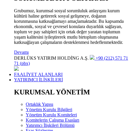
Grubumuz, kurumsal sosyal sorumluluk anlayışını kurum
kültürü haline getirerek sosyal gelişmeye, doğanın
korunmasına katkısağlamayı amaçlamaktadır. Bu kapsamda
ekonomik, sosyal ve çevresel konulara duyarlılık sağlayan,
toplum ve pay sahipleri için ortak değer yaratan toplumun
yaşam kalitesini iyileştirerek mutlu birtoplum oluşmasına
katkısağlayan çalışmaların desteklenmesi hedeflenmektedir.
Devamı
DERLÜKS YATIRIM HOLDİNG A.Ş.
+90 (212) 571 71
71 (pbx)
FAALİYET ALANLARI
YATIRIMCI İLİŞKİLERİ
KURUMSAL YÖNETİM
Ortaklık Yapısı
Yönetim Kurulu Bilgileri
Yönetim Kurulu Komiteleri
Komitelerin Çalışma Esasları
Yatırımcı İlişkileri Bölümü
Esas Sözleşme