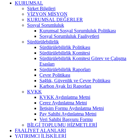
KURUMSAL
Şirket Bilgileri
VİZYON MİSYON
KURUMSAL DEĞERLER
Sosyal Sorumluluk
Kurumsal Sosyal Sorumluluk Politikası
Sosyal Sorumluluk Faaliyetleri
Sürdürülebilirlik
Sürdürülebilirlik Politikası
Sürdürülebilirlik Komitesi
Sürdürülebilirlik Komitesi Görev ve Çalışma
Esasları
Sürdürülebilirlik Raporları
Çevre Politikası
Sağlık, Güvenlik ve Çevre Politikası
Karbon Ayak İzi Raporları
KVKK
KVKK Aydınlatma Metni
Çerez Aydınlatma Metni
İletişim Formu Aydınlatma Metni
Pay Sahibi Aydınlatma Metni
Veri Sahibi Başvuru Formu
BİLGİ TOPLUMU HİZMETLERİ
FAALİYET ALANLARI
YATIRIMCI İLİŞKİLERİ