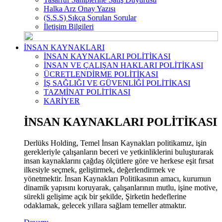
Halka Arz Onay Yazısı
(S.S.S) Sıkça Sorulan Sorular
İletişim Bilgileri
İNSAN KAYNAKLARI
İNSAN KAYNAKLARI POLİTİKASI
İNSAN VE ÇALIŞAN HAKLARI POLİTİKASI
ÜCRETLENDİRME POLİTİKASI
İŞ SAĞLIĞI VE GÜVENLİĞİ POLİTİKASI
TAZMİNAT POLİTİKASI
KARİYER
İNSAN KAYNAKLARI POLİTİKASI
Derlüks Holding, Temel İnsan Kaynakları politikamız, işin
gerekleriyle çalışanların beceri ve yetkinliklerini buluşturarak
insan kaynaklarını çağdaş ölçütlere göre ve herkese eşit fırsat
ilkesiyle seçmek, geliştirmek, değerlendirmek ve
yönetmektir. İnsan Kaynakları Politikasının amacı, kurumun
dinamik yapısını koruyarak, çalışanlarının mutlu, işine motive,
sürekli gelişime açık bir şekilde, Şirketin hedeflerine
odaklamak, gelecek yıllara sağlam temeller atmaktır.