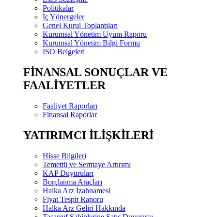
Politikalar
İç Yönergeler
Genel Kurul Toplantıları
Kurumsal Yönetim Uyum Raporu
Kurumsal Yönetim Bilgi Formu
ISO Belgeleri
FİNANSAL SONUÇLAR VE
FAALİYETLER
Faaliyet Raporları
Finansal Raporlar
YATIRIMCI İLİŞKİLERİ
Hisse Bilgileri
Temettü ve Sermaye Artırımı
KAP Duyuruları
Borçlanma Araçları
Halka Arz İzahnamesi
Fiyat Tespit Raporu
Halka Arz Geliri Hakkında
Tasarruf Sahiplerine Satış Duyurusu