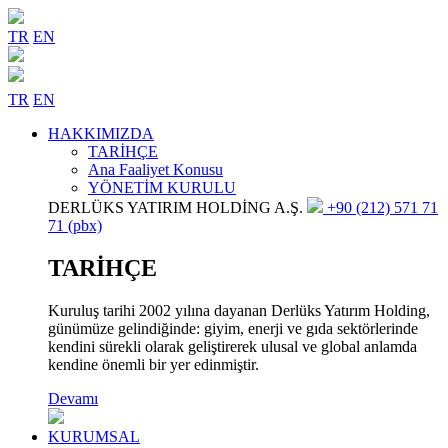
TR
EN
TR
EN
HAKKIMIZDA
TARİHÇE
Ana Faaliyet Konusu
YÖNETİM KURULU
DERLÜKS YATIRIM HOLDİNG A.Ş.
+90 (212) 571 71
71 (pbx)
TARİHÇE
Kuruluş tarihi 2002 yılına dayanan Derlüks Yatırım Holding,
günümüze gelindiğinde: giyim, enerji ve gıda sektörlerinde
kendini sürekli olarak geliştirerek ulusal ve global anlamda
kendine önemli bir yer edinmiştir.
Devamı
KURUMSAL