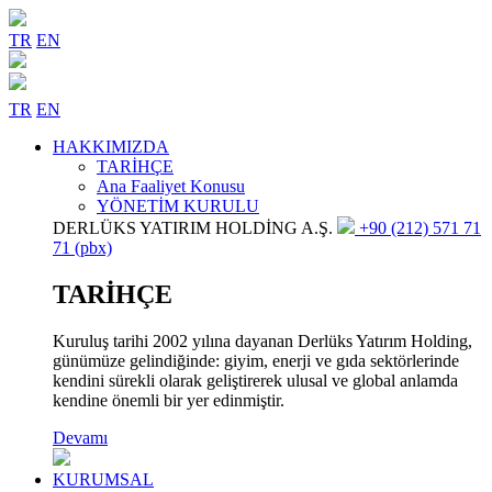
TR
EN
TR
EN
HAKKIMIZDA
TARİHÇE
Ana Faaliyet Konusu
YÖNETİM KURULU
DERLÜKS YATIRIM HOLDİNG A.Ş.
+90 (212) 571 71
71 (pbx)
TARİHÇE
Kuruluş tarihi 2002 yılına dayanan Derlüks Yatırım Holding,
günümüze gelindiğinde: giyim, enerji ve gıda sektörlerinde
kendini sürekli olarak geliştirerek ulusal ve global anlamda
kendine önemli bir yer edinmiştir.
Devamı
KURUMSAL