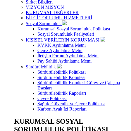
Şirket Bilgileri
VİZYON MİSYON
KURUMSAL DEĞERLER
BİLGİ TOPLUMU HİZMETLERİ
Sosyal Sorumluluk
Kurumsal Sosyal Sorumluluk Politikası
Sosyal Sorumluluk Faaliyetleri
KİŞİSEL VERİLERİN KORUNMASI
KVKK Aydınlatma Metni
Çerez Aydınlatma Metni
İletişim Formu Aydınlatma Metni
Pay Sahibi Aydınlatma Metni
Sürdürülebilirlik
Sürdürülebilirlik Politikası
Sürdürülebilirlik Komitesi
Sürdürülebilirlik Komitesi Görev ve Çalışma
Esasları
Sürdürülebilirlik Raporları
Çevre Politikası
Sağlık, Güvenlik ve Çevre Politikası
Karbon Ayak İzi Raporları
KURUMSAL SOSYAL
SORUMLULUK POLİTİKASI