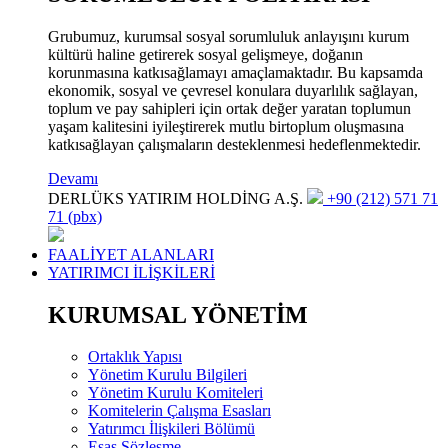
Grubumuz, kurumsal sosyal sorumluluk anlayışını kurum
kültürü haline getirerek sosyal gelişmeye, doğanın
korunmasına katkısağlamayı amaçlamaktadır. Bu kapsamda
ekonomik, sosyal ve çevresel konulara duyarlılık sağlayan,
toplum ve pay sahipleri için ortak değer yaratan toplumun
yaşam kalitesini iyileştirerek mutlu birtoplum oluşmasına
katkısağlayan çalışmaların desteklenmesi hedeflenmektedir.
Devamı
DERLÜKS YATIRIM HOLDİNG A.Ş.
+90 (212) 571 71
71 (pbx)
FAALİYET ALANLARI
YATIRIMCI İLİŞKİLERİ
KURUMSAL YÖNETİM
Ortaklık Yapısı
Yönetim Kurulu Bilgileri
Yönetim Kurulu Komiteleri
Komitelerin Çalışma Esasları
Yatırımcı İlişkileri Bölümü
Esas Sözleşme