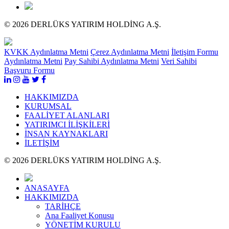
© 2026 DERLÜKS YATIRIM HOLDİNG A.Ş.
KVKK Aydınlatma Metni
Çerez Aydınlatma Metni
İletişim Formu
Aydınlatma Metni
Pay Sahibi Aydınlatma Metni
Veri Sahibi
Başvuru Formu
HAKKIMIZDA
KURUMSAL
FAALİYET ALANLARI
YATIRIMCI İLİŞKİLERİ
İNSAN KAYNAKLARI
İLETİŞİM
© 2026 DERLÜKS YATIRIM HOLDİNG A.Ş.
ANASAYFA
HAKKIMIZDA
TARİHÇE
Ana Faaliyet Konusu
YÖNETİM KURULU