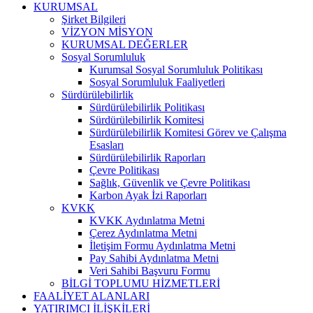
KURUMSAL
Şirket Bilgileri
VİZYON MİSYON
KURUMSAL DEĞERLER
Sosyal Sorumluluk
Kurumsal Sosyal Sorumluluk Politikası
Sosyal Sorumluluk Faaliyetleri
Sürdürülebilirlik
Sürdürülebilirlik Politikası
Sürdürülebilirlik Komitesi
Sürdürülebilirlik Komitesi Görev ve Çalışma
Esasları
Sürdürülebilirlik Raporları
Çevre Politikası
Sağlık, Güvenlik ve Çevre Politikası
Karbon Ayak İzi Raporları
KVKK
KVKK Aydınlatma Metni
Çerez Aydınlatma Metni
İletişim Formu Aydınlatma Metni
Pay Sahibi Aydınlatma Metni
Veri Sahibi Başvuru Formu
BİLGİ TOPLUMU HİZMETLERİ
FAALİYET ALANLARI
YATIRIMCI İLİŞKİLERİ