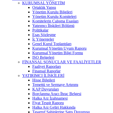
KURUMSAL YÖNETİM
Ortaklık Yapısı
Yönetim Kurulu Bilgileri
Yönetim Kurulu Komiteleri
Komitelerin Çalışma Esasları
Yatırımcı İlişkileri Bölümü
Politikalar
Esas Sözleşme
İç Yönergeler
Genel Kurul Toplantıları
Kurumsal Yönetim Uyum Raporu
Kurumsal Yönetim Bilgi Formu
ISO Belgeleri
FİNANSAL SONUÇLAR VE FAALİYETLER
Faaliyet Raporları
Finansal Raporlar
YATIRIMCI İLİŞKİLERİ
Hisse Bilgileri
Temettü ve Sermaye Artırımı
KAP Duyuruları
Borçlanma Aracı İhraç Belgesi
Halka Arz İzahnamesi
Fiyat Tespit Raporu
Halka Arz Geliri Hakkında
Tasarruf Sahiplerine Satış Duyurusu