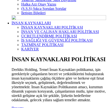
Halka Arz Onay Yazısı
(S.S.S) Sıkça Sorulan Sorular
İletişim Bilgileri
İNSAN KAYNAKLARI
İNSAN KAYNAKLARI POLİTİKASI
İNSAN VE ÇALIŞAN HAKLARI POLİTİKASI
ÜCRETLENDİRME POLİTİKASI
İŞ SAĞLIĞI VE GÜVENLİĞİ POLİTİKASI
TAZMİNAT POLİTİKASI
KARİYER
İNSAN KAYNAKLARI POLİTİKASI
Derlüks Holding, Temel İnsan Kaynakları politikamız, işin
gerekleriyle çalışanların beceri ve yetkinliklerini buluşturarak
insan kaynaklarını çağdaş ölçütlere göre ve herkese eşit fırsat
ilkesiyle seçmek, geliştirmek, değerlendirmek ve
yönetmektir. İnsan Kaynakları Politikasının amacı, kurumun
dinamik yapısını koruyarak, çalışanlarının mutlu, işine motive,
sürekli gelişime açık bir şekilde, Şirketin hedeflerine
odaklamak, gelecek yıllara sağlam temeller atmaktır.