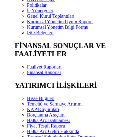
Politikalar
İç Yönergeler
Genel Kurul Toplantıları
Kurumsal Yönetim Uyum Raporu
Kurumsal Yönetim Bilgi Formu
ISO Belgeleri
FİNANSAL SONUÇLAR VE
FAALİYETLER
Faaliyet Raporları
Finansal Raporlar
YATIRIMCI İLİŞKİLERİ
Hisse Bilgileri
Temettü ve Sermaye Artırımı
KAP Duyuruları
Borçlanma Araçları
Halka Arz İzahnamesi
Fiyat Tespit Raporu
Halka Arz Geliri Hakkında
Tasarruf Sahiplerine Satış Duyurusu