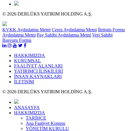
© 2026 DERLÜKS YATIRIM HOLDİNG A.Ş.
KVKK Aydınlatma Metni
Çerez Aydınlatma Metni
İletişim Formu
Aydınlatma Metni
Pay Sahibi Aydınlatma Metni
Veri Sahibi
Başvuru Formu
HAKKIMIZDA
KURUMSAL
FAALİYET ALANLARI
YATIRIMCI İLİŞKİLERİ
İNSAN KAYNAKLARI
İLETİŞİM
© 2026 DERLÜKS YATIRIM HOLDİNG A.Ş.
ANASAYFA
HAKKIMIZDA
TARİHÇE
Ana Faaliyet Konusu
YÖNETİM KURULU