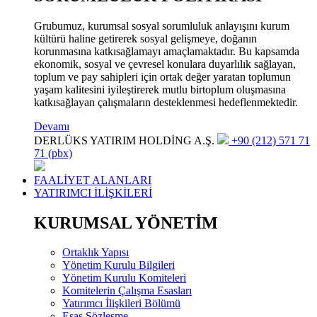
Grubumuz, kurumsal sosyal sorumluluk anlayışını kurum
kültürü haline getirerek sosyal gelişmeye, doğanın
korunmasına katkısağlamayı amaçlamaktadır. Bu kapsamda
ekonomik, sosyal ve çevresel konulara duyarlılık sağlayan,
toplum ve pay sahipleri için ortak değer yaratan toplumun
yaşam kalitesini iyileştirerek mutlu birtoplum oluşmasına
katkısağlayan çalışmaların desteklenmesi hedeflenmektedir.
Devamı
DERLÜKS YATIRIM HOLDİNG A.Ş.
+90 (212) 571 71
71 (pbx)
FAALİYET ALANLARI
YATIRIMCI İLİŞKİLERİ
KURUMSAL YÖNETİM
Ortaklık Yapısı
Yönetim Kurulu Bilgileri
Yönetim Kurulu Komiteleri
Komitelerin Çalışma Esasları
Yatırımcı İlişkileri Bölümü
Esas Sözleşme