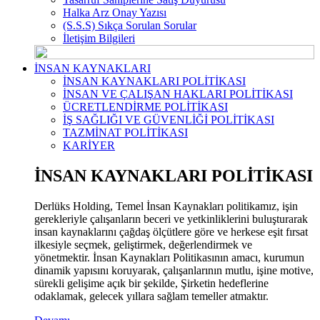
Halka Arz Onay Yazısı
(S.S.S) Sıkça Sorulan Sorular
İletişim Bilgileri
İNSAN KAYNAKLARI
İNSAN KAYNAKLARI POLİTİKASI
İNSAN VE ÇALIŞAN HAKLARI POLİTİKASI
ÜCRETLENDİRME POLİTİKASI
İŞ SAĞLIĞI VE GÜVENLİĞİ POLİTİKASI
TAZMİNAT POLİTİKASI
KARİYER
İNSAN KAYNAKLARI POLİTİKASI
Derlüks Holding, Temel İnsan Kaynakları politikamız, işin
gerekleriyle çalışanların beceri ve yetkinliklerini buluşturarak
insan kaynaklarını çağdaş ölçütlere göre ve herkese eşit fırsat
ilkesiyle seçmek, geliştirmek, değerlendirmek ve
yönetmektir. İnsan Kaynakları Politikasının amacı, kurumun
dinamik yapısını koruyarak, çalışanlarının mutlu, işine motive,
sürekli gelişime açık bir şekilde, Şirketin hedeflerine
odaklamak, gelecek yıllara sağlam temeller atmaktır.