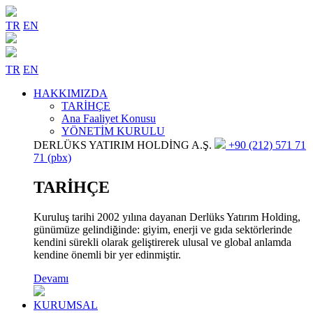
TR
EN
TR
EN
HAKKIMIZDA
TARİHÇE
Ana Faaliyet Konusu
YÖNETİM KURULU
DERLÜKS YATIRIM HOLDİNG A.Ş.
+90 (212) 571 71
71 (pbx)
TARİHÇE
Kuruluş tarihi 2002 yılına dayanan Derlüks Yatırım Holding,
günümüze gelindiğinde: giyim, enerji ve gıda sektörlerinde
kendini sürekli olarak geliştirerek ulusal ve global anlamda
kendine önemli bir yer edinmiştir.
Devamı
KURUMSAL