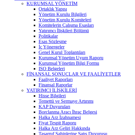
KURUMSAL YÖNETİM
Ortaklık Yapısı
Yönetim Kurulu Bilgileri
Yönetim Kurulu Komiteleri
Komitelerin Çalışma Esasları
Yatırımcı İlişkileri Bölümü
Politikalar
Esas Sözleşme
İç Yönergeler
Genel Kurul Toplantıları
Kurumsal Yönetim Uyum Raporu
Kurumsal Yönetim Bilgi Formu
ISO Belgeleri
FİNANSAL SONUÇLAR VE FAALİYETLER
Faaliyet Raporları
Finansal Raporlar
YATIRIMCI İLİŞKİLERİ
Hisse Bilgileri
Temettü ve Sermaye Artırımı
KAP Duyuruları
Borçlanma Aracı İhraç Belgesi
Halka Arz İzahnamesi
Fiyat Tespit Raporu
Halka Arz Geliri Hakkında
Tasarruf Sahiplerine Satış Duyurusu