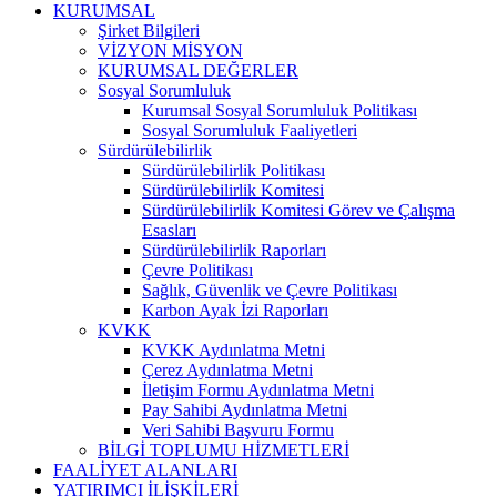
KURUMSAL
Şirket Bilgileri
VİZYON MİSYON
KURUMSAL DEĞERLER
Sosyal Sorumluluk
Kurumsal Sosyal Sorumluluk Politikası
Sosyal Sorumluluk Faaliyetleri
Sürdürülebilirlik
Sürdürülebilirlik Politikası
Sürdürülebilirlik Komitesi
Sürdürülebilirlik Komitesi Görev ve Çalışma
Esasları
Sürdürülebilirlik Raporları
Çevre Politikası
Sağlık, Güvenlik ve Çevre Politikası
Karbon Ayak İzi Raporları
KVKK
KVKK Aydınlatma Metni
Çerez Aydınlatma Metni
İletişim Formu Aydınlatma Metni
Pay Sahibi Aydınlatma Metni
Veri Sahibi Başvuru Formu
BİLGİ TOPLUMU HİZMETLERİ
FAALİYET ALANLARI
YATIRIMCI İLİŞKİLERİ