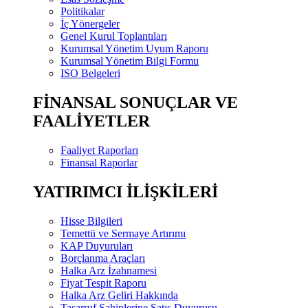
Politikalar
İç Yönergeler
Genel Kurul Toplantıları
Kurumsal Yönetim Uyum Raporu
Kurumsal Yönetim Bilgi Formu
ISO Belgeleri
FİNANSAL SONUÇLAR VE
FAALİYETLER
Faaliyet Raporları
Finansal Raporlar
YATIRIMCI İLİŞKİLERİ
Hisse Bilgileri
Temettü ve Sermaye Artırımı
KAP Duyuruları
Borçlanma Araçları
Halka Arz İzahnamesi
Fiyat Tespit Raporu
Halka Arz Geliri Hakkında
Tasarruf Sahiplerine Satış Duyurusu