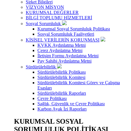
Şirket Bilgileri
VİZYON MİSYON
KURUMSAL DEĞERLER
BİLGİ TOPLUMU HİZMETLERİ
Sosyal Sorumluluk
Kurumsal Sosyal Sorumluluk Politikası
Sosyal Sorumluluk Faaliyetleri
KİŞİSEL VERİLERİN KORUNMASI
KVKK Aydınlatma Metni
Çerez Aydınlatma Metni
İletişim Formu Aydınlatma Metni
Pay Sahibi Aydınlatma Metni
Sürdürülebilirlik
Sürdürülebilirlik Politikası
Sürdürülebilirlik Komitesi
Sürdürülebilirlik Komitesi Görev ve Çalışma
Esasları
Sürdürülebilirlik Raporları
Çevre Politikası
Sağlık, Güvenlik ve Çevre Politikası
Karbon Ayak İzi Raporları
KURUMSAL SOSYAL
SORUMLULUK POLİTİKASI