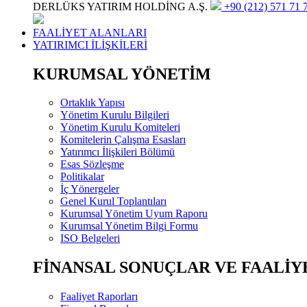
DERLÜKS YATIRIM HOLDİNG A.Ş.
+90 (212) 571 71 7
FAALİYET ALANLARI
YATIRIMCI İLİŞKİLERİ
KURUMSAL YÖNETİM
Ortaklık Yapısı
Yönetim Kurulu Bilgileri
Yönetim Kurulu Komiteleri
Komitelerin Çalışma Esasları
Yatırımcı İlişkileri Bölümü
Esas Sözleşme
Politikalar
İç Yönergeler
Genel Kurul Toplantıları
Kurumsal Yönetim Uyum Raporu
Kurumsal Yönetim Bilgi Formu
ISO Belgeleri
FİNANSAL SONUÇLAR VE FAALİY
Faaliyet Raporları