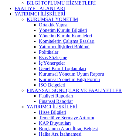
BİLGİ TOPLUMU HİZMETLERİ
FAALİYET ALANLARI
YATIRIMCI İLİŞKİLERİ
KURUMSAL YÖNETİM
Ortaklık Yapısı
Yönetim Kurulu Bilgileri
Yönetim Kurulu Komiteleri
Komitelerin Çalışma Esasları
Yatırımcı İlişkileri Bölümü
Politikalar
Esas Sözleşme
İç Yönergeler
Genel Kurul Toplantıları
Kurumsal Yönetim Uyum Raporu
Kurumsal Yönetim Bilgi Formu
ISO Belgeleri
FİNANSAL SONUÇLAR VE FAALİYETLER
Faaliyet Raporları
Finansal Raporlar
YATIRIMCI İLİŞKİLERİ
Hisse Bilgileri
Temettü ve Sermaye Artırımı
KAP Duyuruları
Borçlanma Aracı İhraç Belgesi
Halka Arz İzahnamesi