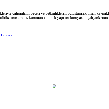
riyle çalışanların beceri ve yetkinliklerini buluşturarak insan kaynakla
itikasının amacı, kurumun dinamik yapısını koruyarak, çalışanlarının mu
.
1 (pbx)