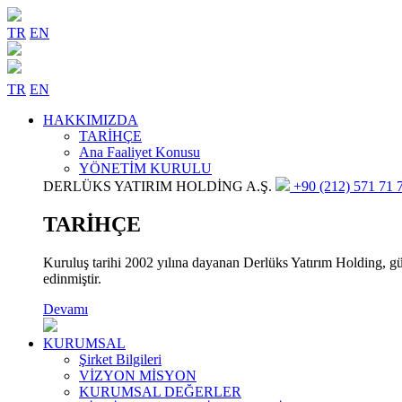
TR
EN
TR
EN
HAKKIMIZDA
TARİHÇE
Ana Faaliyet Konusu
YÖNETİM KURULU
DERLÜKS YATIRIM HOLDİNG A.Ş.
+90 (212) 571 71 7
TARİHÇE
Kuruluş tarihi 2002 yılına dayanan Derlüks Yatırım Holding, gün
edinmiştir.
Devamı
KURUMSAL
Şirket Bilgileri
VİZYON MİSYON
KURUMSAL DEĞERLER