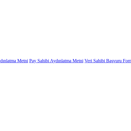
ydınlatma Metni
Pay Sahibi Aydınlatma Metni
Veri Sahibi Başvuru Fo