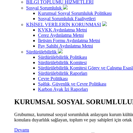
BİLGİ TOPLUMU HİZMETLERİ
Sosyal Sorumluluk
Kurumsal Sosyal Sorumluluk Politikası
Sosyal Sorumluluk Faaliyetleri
KİŞİSEL VERİLERİN KORUNMASI
KVKK Aydınlatma Metni
Çerez Aydınlatma Metni
İletişim Formu Aydınlatma Metni
Pay Sahibi Aydınlatma Metni
Sürdürülebilirlik
Sürdürülebilirlik Politikası
Sürdürülebilirlik Komitesi
Sürdürülebilirlik Komitesi Görev ve Çalışma Esasl
Sürdürülebilirlik Raporları
Çevre Politikası
Sağlık, Güvenlik ve Çevre Politikası
Karbon Ayak İzi Raporları
KURUMSAL SOSYAL SORUMLULUK
Grubumuz, kurumsal sosyal sorumluluk anlayışını kurum kültür
konulara duyarlılık sağlayan, toplum ve pay sahipleri için orta
Devamı