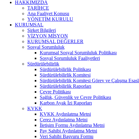
HAKKIMIZDA
TARİHÇE
Ana Faaliyet Konusu
YÖNETİM KURULU
KURUMSAL
Şirket Bilgileri
VİZYON MİSYON
KURUMSAL DEĞERLER
Sosyal Sorumluluk
Kurumsal Sosyal Sorumluluk Politikası
Sosyal Sorumluluk Faaliyetleri
Sürdürülebilirlik
Sürdürülebilirlik Politikası
Sürdürülebilirlik Komitesi
Sürdürülebilirlik Komitesi Görev ve Çalışma Esasl
Sürdürülebilirlik Raporları
Çevre Politikası
Sağlık, Güvenlik ve Çevre Politikası
Karbon Ayak İzi Raporları
KVKK
KVKK Aydınlatma Metni
Çerez Aydınlatma Metni
İletişim Formu Aydınlatma Metni
Pay Sahibi Aydınlatma Metni
Veri Sahibi Başvuru Formu