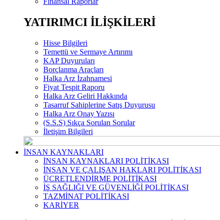
Finansal Raporlar
YATIRIMCI İLİŞKİLERİ
Hisse Bilgileri
Temettü ve Sermaye Artırımı
KAP Duyuruları
Borçlanma Araçları
Halka Arz İzahnamesi
Fiyat Tespit Raporu
Halka Arz Geliri Hakkında
Tasarruf Sahiplerine Satış Duyurusu
Halka Arz Onay Yazısı
(S.S.S) Sıkça Sorulan Sorular
İletişim Bilgileri
İNSAN KAYNAKLARI
İNSAN KAYNAKLARI POLİTİKASI
İNSAN VE ÇALIŞAN HAKLARI POLİTİKASI
ÜCRETLENDİRME POLİTİKASI
İŞ SAĞLIĞI VE GÜVENLİĞİ POLİTİKASI
TAZMİNAT POLİTİKASI
KARİYER