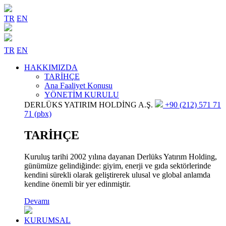
TR
EN
TR
EN
HAKKIMIZDA
TARİHÇE
Ana Faaliyet Konusu
YÖNETİM KURULU
DERLÜKS YATIRIM HOLDİNG A.Ş.
+90 (212) 571 71
71 (pbx)
TARİHÇE
Kuruluş tarihi 2002 yılına dayanan Derlüks Yatırım Holding,
günümüze gelindiğinde: giyim, enerji ve gıda sektörlerinde
kendini sürekli olarak geliştirerek ulusal ve global anlamda
kendine önemli bir yer edinmiştir.
Devamı
KURUMSAL