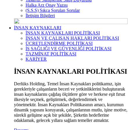
Halka Arz Onay Yazısı
(S.S.S) Sıkça Sorulan Sorular
İletişim Bilgileri
İNSAN KAYNAKLARI
İNSAN KAYNAKLARI POLİTİKASI
İNSAN VE ÇALIŞAN HAKLARI POLİTİKASI
ÜCRETLENDİRME POLİTİKASI
İŞ SAĞLIĞI VE GÜVENLİĞİ POLİTİKASI
TAZMİNAT POLİTİKASI
KARİYER
İNSAN KAYNAKLARI POLİTİKASI
Derlüks Holding, Temel İnsan Kaynakları politikamız, işin
gerekleriyle çalışanların beceri ve yetkinliklerini buluşturarak
insan kaynaklarını çağdaş ölçütlere göre ve herkese eşit fırsat
ilkesiyle seçmek, geliştirmek, değerlendirmek ve
yönetmektir. İnsan Kaynakları Politikasının amacı, kurumun
dinamik yapısını koruyarak, çalışanlarının mutlu, işine motive,
sürekli gelişime açık bir şekilde, Şirketin hedeflerine
odaklamak, gelecek yıllara sağlam temeller atmaktır.