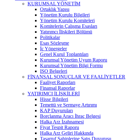
KURUMSAL YÖNETİM
Ortaklık Yapısı
Yönetim Kurulu Bilgileri
Yönetim Kurulu Komiteleri
Komitelerin Çalışma Esasları
Yatırımcı İlişkileri Bölümü
Politikalar
Esas Sözleşme
İç Yönergeler
Genel Kurul Toplantıları
Kurumsal Yönetim Uyum Raporu
Kurumsal Yönetim Bilgi Formu
ISO Belgeleri
FİNANSAL SONUÇLAR VE FAALİYETLER
Faaliyet Raporları
Finansal Raporlar
YATIRIMCI İLİŞKİLERİ
Hisse Bilgileri
Temettü ve Sermaye Artırımı
KAP Duyuruları
Borçlanma Aracı İhraç Belgesi
Halka Arz İzahnamesi
Fiyat Tespit Raporu
Halka Arz Geliri Hakkında
Tasarruf Sahiplerine Satış Duyurusu