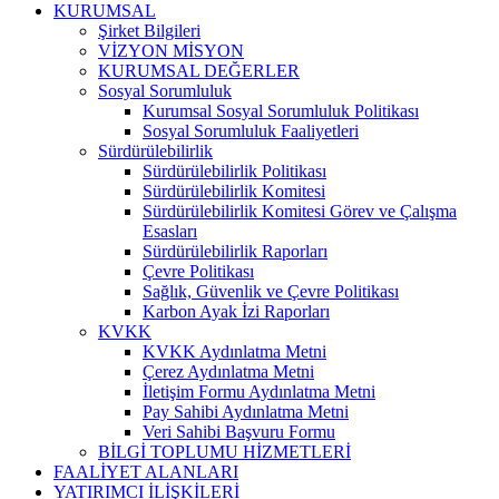
KURUMSAL
Şirket Bilgileri
VİZYON MİSYON
KURUMSAL DEĞERLER
Sosyal Sorumluluk
Kurumsal Sosyal Sorumluluk Politikası
Sosyal Sorumluluk Faaliyetleri
Sürdürülebilirlik
Sürdürülebilirlik Politikası
Sürdürülebilirlik Komitesi
Sürdürülebilirlik Komitesi Görev ve Çalışma
Esasları
Sürdürülebilirlik Raporları
Çevre Politikası
Sağlık, Güvenlik ve Çevre Politikası
Karbon Ayak İzi Raporları
KVKK
KVKK Aydınlatma Metni
Çerez Aydınlatma Metni
İletişim Formu Aydınlatma Metni
Pay Sahibi Aydınlatma Metni
Veri Sahibi Başvuru Formu
BİLGİ TOPLUMU HİZMETLERİ
FAALİYET ALANLARI
YATIRIMCI İLİŞKİLERİ