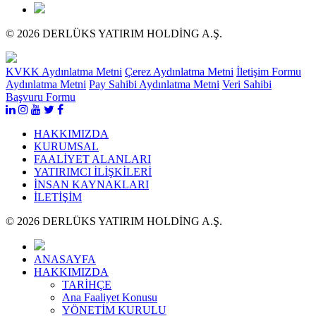
© 2026 DERLÜKS YATIRIM HOLDİNG A.Ş.
KVKK Aydınlatma Metni
Çerez Aydınlatma Metni
İletişim Formu
Aydınlatma Metni
Pay Sahibi Aydınlatma Metni
Veri Sahibi
Başvuru Formu
HAKKIMIZDA
KURUMSAL
FAALİYET ALANLARI
YATIRIMCI İLİŞKİLERİ
İNSAN KAYNAKLARI
İLETİŞİM
© 2026 DERLÜKS YATIRIM HOLDİNG A.Ş.
ANASAYFA
HAKKIMIZDA
TARİHÇE
Ana Faaliyet Konusu
YÖNETİM KURULU