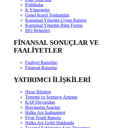
Politikalar
İç Yönergeler
Genel Kurul Toplantıları
Kurumsal Yönetim Uyum Raporu
Kurumsal Yönetim Bilgi Formu
ISO Belgeleri
FİNANSAL SONUÇLAR VE
FAALİYETLER
Faaliyet Raporları
Finansal Raporlar
YATIRIMCI İLİŞKİLERİ
Hisse Bilgileri
Temettü ve Sermaye Artırımı
KAP Duyuruları
Borçlanma Araçları
Halka Arz İzahnamesi
Fiyat Tespit Raporu
Halka Arz Geliri Hakkında
Tasarruf Sahiplerine Satış Duyurusu