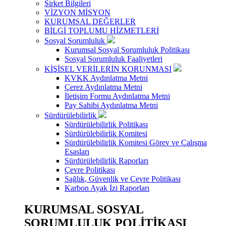
Şirket Bilgileri
VİZYON MİSYON
KURUMSAL DEĞERLER
BİLGİ TOPLUMU HİZMETLERİ
Sosyal Sorumluluk
Kurumsal Sosyal Sorumluluk Politikası
Sosyal Sorumluluk Faaliyetleri
KİŞİSEL VERİLERİN KORUNMASI
KVKK Aydınlatma Metni
Çerez Aydınlatma Metni
İletişim Formu Aydınlatma Metni
Pay Sahibi Aydınlatma Metni
Sürdürülebilirlik
Sürdürülebilirlik Politikası
Sürdürülebilirlik Komitesi
Sürdürülebilirlik Komitesi Görev ve Çalışma
Esasları
Sürdürülebilirlik Raporları
Çevre Politikası
Sağlık, Güvenlik ve Çevre Politikası
Karbon Ayak İzi Raporları
KURUMSAL SOSYAL
SORUMLULUK POLİTİKASI