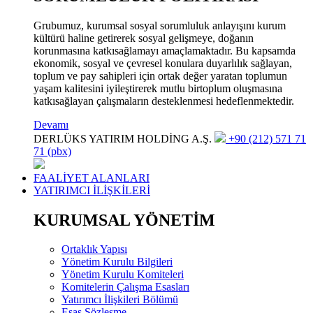
Grubumuz, kurumsal sosyal sorumluluk anlayışını kurum
kültürü haline getirerek sosyal gelişmeye, doğanın
korunmasına katkısağlamayı amaçlamaktadır. Bu kapsamda
ekonomik, sosyal ve çevresel konulara duyarlılık sağlayan,
toplum ve pay sahipleri için ortak değer yaratan toplumun
yaşam kalitesini iyileştirerek mutlu birtoplum oluşmasına
katkısağlayan çalışmaların desteklenmesi hedeflenmektedir.
Devamı
DERLÜKS YATIRIM HOLDİNG A.Ş.
+90 (212) 571 71
71 (pbx)
FAALİYET ALANLARI
YATIRIMCI İLİŞKİLERİ
KURUMSAL YÖNETİM
Ortaklık Yapısı
Yönetim Kurulu Bilgileri
Yönetim Kurulu Komiteleri
Komitelerin Çalışma Esasları
Yatırımcı İlişkileri Bölümü
Esas Sözleşme