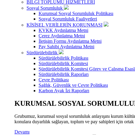
BİLGİ TOPLUMU HİZMETLERİ
Sosyal Sorumluluk
Kurumsal Sosyal Sorumluluk Politikası
Sosyal Sorumluluk Faaliyetleri
KİŞİSEL VERİLERİN KORUNMASI
KVKK Aydınlatma Metni
Çerez Aydınlatma Metni
İletişim Formu Aydınlatma Metni
Pay Sahibi Aydınlatma Metni
Sürdürülebilirlik
Sürdürülebilirlik Politikası
Sürdürülebilirlik Komitesi
Sürdürülebilirlik Komitesi Görev ve Çalışma Esasl
Sürdürülebilirlik Raporları
Çevre Politikası
Sağlık, Güvenlik ve Çevre Politikası
Karbon Ayak İzi Raporları
KURUMSAL SOSYAL SORUMLULUK
Grubumuz, kurumsal sosyal sorumluluk anlayışını kurum kültür
konulara duyarlılık sağlayan, toplum ve pay sahipleri için orta
Devamı