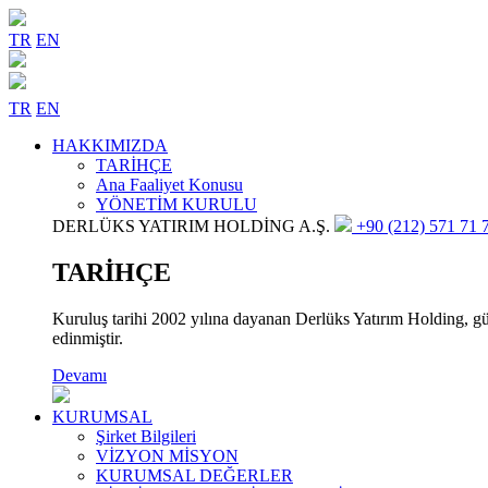
TR
EN
TR
EN
HAKKIMIZDA
TARİHÇE
Ana Faaliyet Konusu
YÖNETİM KURULU
DERLÜKS YATIRIM HOLDİNG A.Ş.
+90 (212) 571 71 7
TARİHÇE
Kuruluş tarihi 2002 yılına dayanan Derlüks Yatırım Holding, gün
edinmiştir.
Devamı
KURUMSAL
Şirket Bilgileri
VİZYON MİSYON
KURUMSAL DEĞERLER