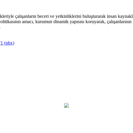
riyle çalışanların beceri ve yetkinliklerini buluşturarak insan kaynakla
itikasının amacı, kurumun dinamik yapısını koruyarak, çalışanlarının mu
.
1 (pbx)