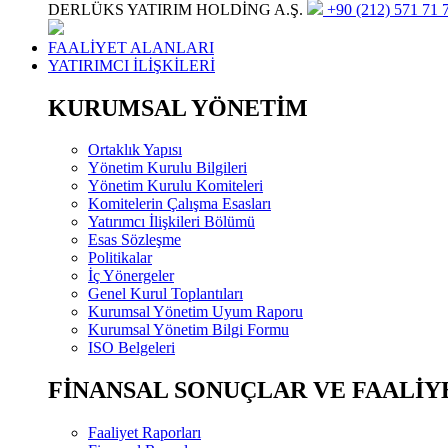
DERLÜKS YATIRIM HOLDİNG A.Ş.
+90 (212) 571 71 7
FAALİYET ALANLARI
YATIRIMCI İLİŞKİLERİ
KURUMSAL YÖNETİM
Ortaklık Yapısı
Yönetim Kurulu Bilgileri
Yönetim Kurulu Komiteleri
Komitelerin Çalışma Esasları
Yatırımcı İlişkileri Bölümü
Esas Sözleşme
Politikalar
İç Yönergeler
Genel Kurul Toplantıları
Kurumsal Yönetim Uyum Raporu
Kurumsal Yönetim Bilgi Formu
ISO Belgeleri
FİNANSAL SONUÇLAR VE FAALİY
Faaliyet Raporları