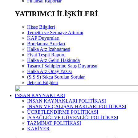
Finansal Raporlar
YATIRIMCI İLİŞKİLERİ
Hisse Bilgileri
Temettü ve Sermaye Artırımı
KAP Duyuruları
Borçlanma Araçları
Halka Arz İzahnamesi
Fiyat Tespit Raporu
Halka Arz Geliri Hakkında
Tasarruf Sahiplerine Satış Duyurusu
Halka Arz Onay Yazısı
(S.S.S) Sıkça Sorulan Sorular
İletişim Bilgileri
İNSAN KAYNAKLARI
İNSAN KAYNAKLARI POLİTİKASI
İNSAN VE ÇALIŞAN HAKLARI POLİTİKASI
ÜCRETLENDİRME POLİTİKASI
İŞ SAĞLIĞI VE GÜVENLİĞİ POLİTİKASI
TAZMİNAT POLİTİKASI
KARİYER