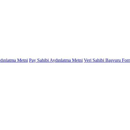
ydınlatma Metni
Pay Sahibi Aydınlatma Metni
Veri Sahibi Başvuru Fo