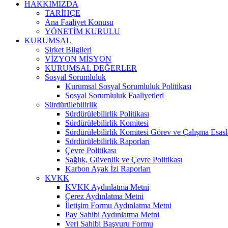
HAKKIMIZDA
TARİHÇE
Ana Faaliyet Konusu
YÖNETİM KURULU
KURUMSAL
Şirket Bilgileri
VİZYON MİSYON
KURUMSAL DEĞERLER
Sosyal Sorumluluk
Kurumsal Sosyal Sorumluluk Politikası
Sosyal Sorumluluk Faaliyetleri
Sürdürülebilirlik
Sürdürülebilirlik Politikası
Sürdürülebilirlik Komitesi
Sürdürülebilirlik Komitesi Görev ve Çalışma Esasl
Sürdürülebilirlik Raporları
Çevre Politikası
Sağlık, Güvenlik ve Çevre Politikası
Karbon Ayak İzi Raporları
KVKK
KVKK Aydınlatma Metni
Çerez Aydınlatma Metni
İletişim Formu Aydınlatma Metni
Pay Sahibi Aydınlatma Metni
Veri Sahibi Başvuru Formu