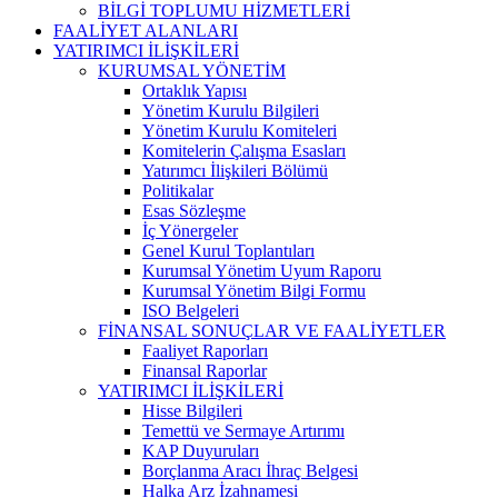
BİLGİ TOPLUMU HİZMETLERİ
FAALİYET ALANLARI
YATIRIMCI İLİŞKİLERİ
KURUMSAL YÖNETİM
Ortaklık Yapısı
Yönetim Kurulu Bilgileri
Yönetim Kurulu Komiteleri
Komitelerin Çalışma Esasları
Yatırımcı İlişkileri Bölümü
Politikalar
Esas Sözleşme
İç Yönergeler
Genel Kurul Toplantıları
Kurumsal Yönetim Uyum Raporu
Kurumsal Yönetim Bilgi Formu
ISO Belgeleri
FİNANSAL SONUÇLAR VE FAALİYETLER
Faaliyet Raporları
Finansal Raporlar
YATIRIMCI İLİŞKİLERİ
Hisse Bilgileri
Temettü ve Sermaye Artırımı
KAP Duyuruları
Borçlanma Aracı İhraç Belgesi
Halka Arz İzahnamesi