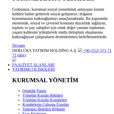
Grubumuz, kurumsal sosyal sorumluluk anlayışını kurum
kültürü haline getirerek sosyal gelişmeye, doğanın
korunmasına katkısağlamayı amaçlamaktadır. Bu kapsamda
ekonomik, sosyal ve çevresel konulara duyarlılık sağlayan,
toplum ve pay sahipleri için ortak değer yaratan toplumun
yaşam kalitesini iyileştirerek mutlu birtoplum oluşmasına
katkısağlayan çalışmaların desteklenmesi hedeflenmektedir.
Devamı
DERLÜKS YATIRIM HOLDİNG A.Ş.
+90 (212) 571 71
71 (pbx)
FAALİYET ALANLARI
YATIRIMCI İLİŞKİLERİ
KURUMSAL YÖNETİM
Ortaklık Yapısı
Yönetim Kurulu Bilgileri
Yönetim Kurulu Komiteleri
Komitelerin Çalışma Esasları
Yatırımcı İlişkileri Bölümü
Esas Sözleşme