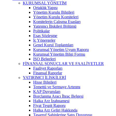
KURUMSAL YÖNETİM
Ortaklık Yapısı
Yönetim Kurulu Bilgileri
Yönetim Kurulu Komiteleri
Komitelerin Çalışma Esasları
Yatırımcı İlişkileri Bölümü
Politikalar
Esas Sözleşme
İç Yönergeler
Genel Kurul Toplantıları
Kurumsal Yönetim Uyum Raporu
Kurumsal Yönetim Bilgi Formu
ISO Belgeleri
FİNANSAL SONUÇLAR VE FAALİYETLER
Faaliyet Raporları
Finansal Raporlar
YATIRIMCI İLİŞKİLERİ
Hisse Bilgileri
Temettü ve Sermaye Artırımı
KAP Duyuruları
Borçlanma Aracı İhraç Belgesi
Halka Arz İzahnamesi
Fiyat Tespit Raporu
Halka Arz Geliri Hakkında
Tasarruf Sahiplerine Satış Duyurusu