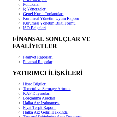
Politikalar
İç Yönergeler
Genel Kurul Toplantıları
Kurumsal Yönetim Uyum Raporu
Kurumsal Yönetim Bilgi Formu
ISO Belgeleri
FİNANSAL SONUÇLAR VE
FAALİYETLER
Faaliyet Raporları
Finansal Raporlar
YATIRIMCI İLİŞKİLERİ
Hisse Bilgileri
Temettü ve Sermaye Artırımı
KAP Duyuruları
Borçlanma Araçları
Halka Arz İzahnamesi
Fiyat Tespit Raporu
Halka Arz Geliri Hakkında
Tasarruf Sahiplerine Satış Duyurusu