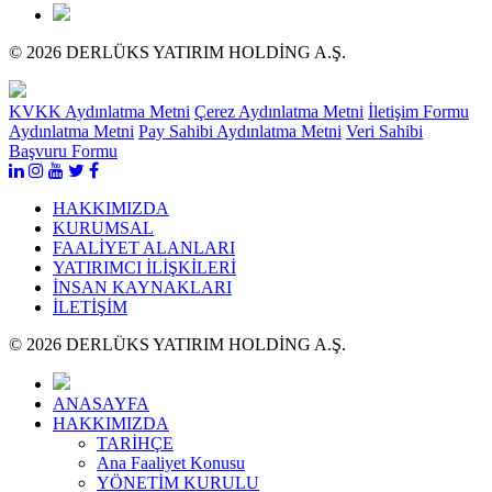
© 2026 DERLÜKS YATIRIM HOLDİNG A.Ş.
KVKK Aydınlatma Metni
Çerez Aydınlatma Metni
İletişim Formu
Aydınlatma Metni
Pay Sahibi Aydınlatma Metni
Veri Sahibi
Başvuru Formu
HAKKIMIZDA
KURUMSAL
FAALİYET ALANLARI
YATIRIMCI İLİŞKİLERİ
İNSAN KAYNAKLARI
İLETİŞİM
© 2026 DERLÜKS YATIRIM HOLDİNG A.Ş.
ANASAYFA
HAKKIMIZDA
TARİHÇE
Ana Faaliyet Konusu
YÖNETİM KURULU