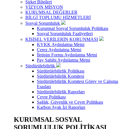
Şirket Bilgileri
VİZYON MİSYON
KURUMSAL DEĞERLER
BİLGİ TOPLUMU HİZMETLERİ
Sosyal Sorumluluk
Kurumsal Sosyal Sorumluluk Politikası
Sosyal Sorumluluk Faaliyetleri
KİŞİSEL VERİLERİN KORUNMASI
KVKK Aydınlatma Metni
Çerez Aydınlatma Metni
İletişim Formu Aydınlatma Metni
Pay Sahibi Aydınlatma Metni
Sürdürülebilirlik
Sürdürülebilirlik Politikası
Sürdürülebilirlik Komitesi
Sürdürülebilirlik Komitesi Görev ve Çalışma
Esasları
Sürdürülebilirlik Raporları
Çevre Politikası
Sağlık, Güvenlik ve Çevre Politikası
Karbon Ayak İzi Raporları
KURUMSAL SOSYAL
SORUMLULUK POLİTİKASI