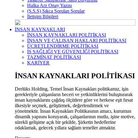
Halka Arz Onay Yazısı
(S.S.S) Sıkça Sorulan Sorular
İletişim Bilgileri
İNSAN KAYNAKLARI
İNSAN KAYNAKLARI POLİTİKASI
İNSAN VE ÇALIŞAN HAKLARI POLİTİKASI
ÜCRETLENDİRME POLİTİKASI
İŞ SAĞLIĞI VE GÜVENLİĞİ POLİTİKASI
TAZMİNAT POLİTİKASI
KARİYER
İNSAN KAYNAKLARI POLİTİKASI
Derlüks Holding, Temel İnsan Kaynakları politikamız, işin
gerekleriyle çalışanların beceri ve yetkinliklerini buluşturarak
insan kaynaklarını çağdaş ölçütlere göre ve herkese eşit fırsat
ilkesiyle seçmek, geliştirmek, değerlendirmek ve
yönetmektir. İnsan Kaynakları Politikasının amacı, kurumun
dinamik yapısını koruyarak, çalışanlarının mutlu, işine motive,
sürekli gelişime açık bir şekilde, Şirketin hedeflerine
odaklamak, gelecek yıllara sağlam temeller atmaktır.