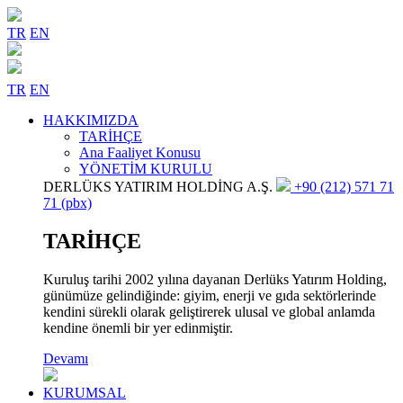
TR
EN
TR
EN
HAKKIMIZDA
TARİHÇE
Ana Faaliyet Konusu
YÖNETİM KURULU
DERLÜKS YATIRIM HOLDİNG A.Ş.
+90 (212) 571 71
71 (pbx)
TARİHÇE
Kuruluş tarihi 2002 yılına dayanan Derlüks Yatırım Holding,
günümüze gelindiğinde: giyim, enerji ve gıda sektörlerinde
kendini sürekli olarak geliştirerek ulusal ve global anlamda
kendine önemli bir yer edinmiştir.
Devamı
KURUMSAL