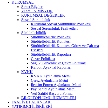
KURUMSAL
Şirket Bilgileri
VİZYON MİSYON
KURUMSAL DEĞERLER
Sosyal Sorumluluk
Kurumsal Sosyal Sorumluluk Politikası
Sosyal Sorumluluk Faaliyetleri
Sürdürülebilirlik
Sürdürülebilirlik Politikası
Sürdürülebilirlik Komitesi
Sürdürülebilirlik Komitesi Görev ve Çalışma
Esasları
Sürdürülebilirlik Raporları
Çevre Politikası
Sağlık, Güvenlik ve Çevre Politikası
Karbon Ayak İzi Raporları
KVKK
KVKK Aydınlatma Metni
Çerez Aydınlatma Metni
İletişim Formu Aydınlatma Metni
Pay Sahibi Aydınlatma Metni
Veri Sahibi Başvuru Formu
BİLGİ TOPLUMU HİZMETLERİ
FAALİYET ALANLARI
YATIRIMCI İLİŞKİLERİ