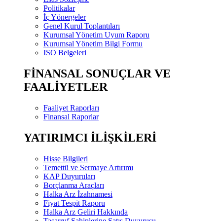
Politikalar
İç Yönergeler
Genel Kurul Toplantıları
Kurumsal Yönetim Uyum Raporu
Kurumsal Yönetim Bilgi Formu
ISO Belgeleri
FİNANSAL SONUÇLAR VE
FAALİYETLER
Faaliyet Raporları
Finansal Raporlar
YATIRIMCI İLİŞKİLERİ
Hisse Bilgileri
Temettü ve Sermaye Artırımı
KAP Duyuruları
Borçlanma Araçları
Halka Arz İzahnamesi
Fiyat Tespit Raporu
Halka Arz Geliri Hakkında
Tasarruf Sahiplerine Satış Duyurusu