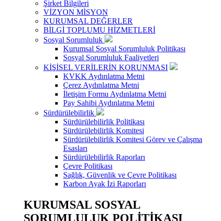
Şirket Bilgileri
VİZYON MİSYON
KURUMSAL DEĞERLER
BİLGİ TOPLUMU HİZMETLERİ
Sosyal Sorumluluk
Kurumsal Sosyal Sorumluluk Politikası
Sosyal Sorumluluk Faaliyetleri
KİŞİSEL VERİLERİN KORUNMASI
KVKK Aydınlatma Metni
Çerez Aydınlatma Metni
İletişim Formu Aydınlatma Metni
Pay Sahibi Aydınlatma Metni
Sürdürülebilirlik
Sürdürülebilirlik Politikası
Sürdürülebilirlik Komitesi
Sürdürülebilirlik Komitesi Görev ve Çalışma
Esasları
Sürdürülebilirlik Raporları
Çevre Politikası
Sağlık, Güvenlik ve Çevre Politikası
Karbon Ayak İzi Raporları
KURUMSAL SOSYAL
SORUMLULUK POLİTİKASI