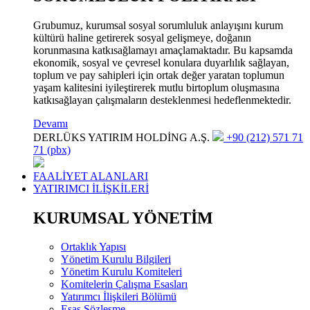
Grubumuz, kurumsal sosyal sorumluluk anlayışını kurum
kültürü haline getirerek sosyal gelişmeye, doğanın
korunmasına katkısağlamayı amaçlamaktadır. Bu kapsamda
ekonomik, sosyal ve çevresel konulara duyarlılık sağlayan,
toplum ve pay sahipleri için ortak değer yaratan toplumun
yaşam kalitesini iyileştirerek mutlu birtoplum oluşmasına
katkısağlayan çalışmaların desteklenmesi hedeflenmektedir.
Devamı
DERLÜKS YATIRIM HOLDİNG A.Ş.
+90 (212) 571 71
71 (pbx)
FAALİYET ALANLARI
YATIRIMCI İLİŞKİLERİ
KURUMSAL YÖNETİM
Ortaklık Yapısı
Yönetim Kurulu Bilgileri
Yönetim Kurulu Komiteleri
Komitelerin Çalışma Esasları
Yatırımcı İlişkileri Bölümü
Esas Sözleşme