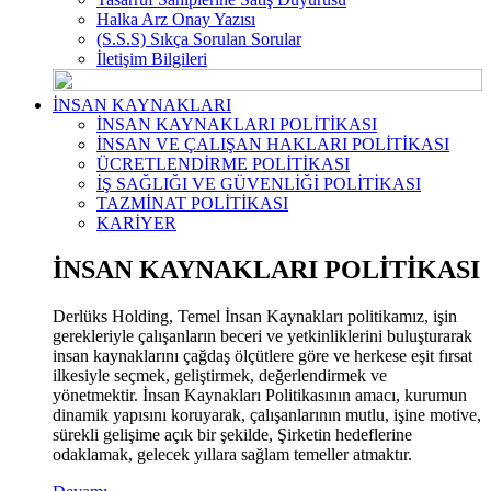
Halka Arz Onay Yazısı
(S.S.S) Sıkça Sorulan Sorular
İletişim Bilgileri
İNSAN KAYNAKLARI
İNSAN KAYNAKLARI POLİTİKASI
İNSAN VE ÇALIŞAN HAKLARI POLİTİKASI
ÜCRETLENDİRME POLİTİKASI
İŞ SAĞLIĞI VE GÜVENLİĞİ POLİTİKASI
TAZMİNAT POLİTİKASI
KARİYER
İNSAN KAYNAKLARI POLİTİKASI
Derlüks Holding, Temel İnsan Kaynakları politikamız, işin
gerekleriyle çalışanların beceri ve yetkinliklerini buluşturarak
insan kaynaklarını çağdaş ölçütlere göre ve herkese eşit fırsat
ilkesiyle seçmek, geliştirmek, değerlendirmek ve
yönetmektir. İnsan Kaynakları Politikasının amacı, kurumun
dinamik yapısını koruyarak, çalışanlarının mutlu, işine motive,
sürekli gelişime açık bir şekilde, Şirketin hedeflerine
odaklamak, gelecek yıllara sağlam temeller atmaktır.