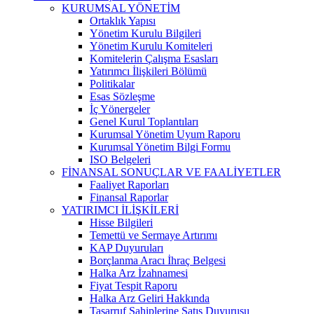
KURUMSAL YÖNETİM
Ortaklık Yapısı
Yönetim Kurulu Bilgileri
Yönetim Kurulu Komiteleri
Komitelerin Çalışma Esasları
Yatırımcı İlişkileri Bölümü
Politikalar
Esas Sözleşme
İç Yönergeler
Genel Kurul Toplantıları
Kurumsal Yönetim Uyum Raporu
Kurumsal Yönetim Bilgi Formu
ISO Belgeleri
FİNANSAL SONUÇLAR VE FAALİYETLER
Faaliyet Raporları
Finansal Raporlar
YATIRIMCI İLİŞKİLERİ
Hisse Bilgileri
Temettü ve Sermaye Artırımı
KAP Duyuruları
Borçlanma Aracı İhraç Belgesi
Halka Arz İzahnamesi
Fiyat Tespit Raporu
Halka Arz Geliri Hakkında
Tasarruf Sahiplerine Satış Duyurusu