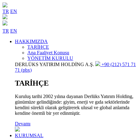
TR
EN
TR
EN
HAKKIMIZDA
TARİHÇE
Ana Faaliyet Konusu
YÖNETİM KURULU
DERLÜKS YATIRIM HOLDİNG A.Ş.
+90 (212) 571 71
71 (pbx)
TARİHÇE
Kuruluş tarihi 2002 yılına dayanan Derlüks Yatırım Holding,
günümüze gelindiğinde: giyim, enerji ve gıda sektörlerinde
kendini sürekli olarak geliştirerek ulusal ve global anlamda
kendine önemli bir yer edinmiştir.
Devamı
KURUMSAL