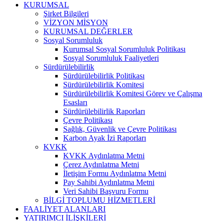
KURUMSAL
Şirket Bilgileri
VİZYON MİSYON
KURUMSAL DEĞERLER
Sosyal Sorumluluk
Kurumsal Sosyal Sorumluluk Politikası
Sosyal Sorumluluk Faaliyetleri
Sürdürülebilirlik
Sürdürülebilirlik Politikası
Sürdürülebilirlik Komitesi
Sürdürülebilirlik Komitesi Görev ve Çalışma
Esasları
Sürdürülebilirlik Raporları
Çevre Politikası
Sağlık, Güvenlik ve Çevre Politikası
Karbon Ayak İzi Raporları
KVKK
KVKK Aydınlatma Metni
Çerez Aydınlatma Metni
İletişim Formu Aydınlatma Metni
Pay Sahibi Aydınlatma Metni
Veri Sahibi Başvuru Formu
BİLGİ TOPLUMU HİZMETLERİ
FAALİYET ALANLARI
YATIRIMCI İLİŞKİLERİ