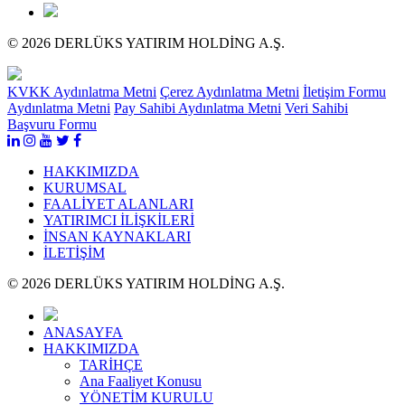
© 2026 DERLÜKS YATIRIM HOLDİNG A.Ş.
KVKK Aydınlatma Metni
Çerez Aydınlatma Metni
İletişim Formu
Aydınlatma Metni
Pay Sahibi Aydınlatma Metni
Veri Sahibi
Başvuru Formu
HAKKIMIZDA
KURUMSAL
FAALİYET ALANLARI
YATIRIMCI İLİŞKİLERİ
İNSAN KAYNAKLARI
İLETİŞİM
© 2026 DERLÜKS YATIRIM HOLDİNG A.Ş.
ANASAYFA
HAKKIMIZDA
TARİHÇE
Ana Faaliyet Konusu
YÖNETİM KURULU