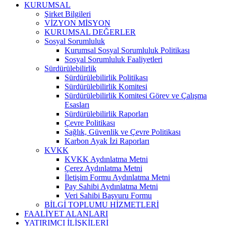
KURUMSAL
Şirket Bilgileri
VİZYON MİSYON
KURUMSAL DEĞERLER
Sosyal Sorumluluk
Kurumsal Sosyal Sorumluluk Politikası
Sosyal Sorumluluk Faaliyetleri
Sürdürülebilirlik
Sürdürülebilirlik Politikası
Sürdürülebilirlik Komitesi
Sürdürülebilirlik Komitesi Görev ve Çalışma
Esasları
Sürdürülebilirlik Raporları
Çevre Politikası
Sağlık, Güvenlik ve Çevre Politikası
Karbon Ayak İzi Raporları
KVKK
KVKK Aydınlatma Metni
Çerez Aydınlatma Metni
İletişim Formu Aydınlatma Metni
Pay Sahibi Aydınlatma Metni
Veri Sahibi Başvuru Formu
BİLGİ TOPLUMU HİZMETLERİ
FAALİYET ALANLARI
YATIRIMCI İLİŞKİLERİ