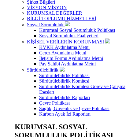
Şirket Bilgileri
VİZYON MİSYON
KURUMSAL DEĞERLER
BİLGİ TOPLUMU HİZMETLERİ
Sosyal Sorumluluk
Kurumsal Sosyal Sorumluluk Politikası
Sosyal Sorumluluk Faaliyetleri
KİŞİSEL VERİLERİN KORUNMASI
KVKK Aydınlatma Metni
Çerez Aydınlatma Metni
İletişim Formu Aydınlatma Metni
Pay Sahibi Aydınlatma Metni
Sürdürülebilirlik
Sürdürülebilirlik Politikası
Sürdürülebilirlik Komitesi
Sürdürülebilirlik Komitesi Görev ve Çalışma
Esasları
Sürdürülebilirlik Raporları
Çevre Politikası
Sağlık, Güvenlik ve Çevre Politikası
Karbon Ayak İzi Raporları
KURUMSAL SOSYAL
SORUMLULUK POLİTİKASI