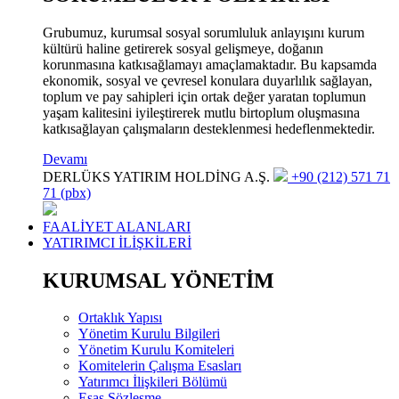
Grubumuz, kurumsal sosyal sorumluluk anlayışını kurum
kültürü haline getirerek sosyal gelişmeye, doğanın
korunmasına katkısağlamayı amaçlamaktadır. Bu kapsamda
ekonomik, sosyal ve çevresel konulara duyarlılık sağlayan,
toplum ve pay sahipleri için ortak değer yaratan toplumun
yaşam kalitesini iyileştirerek mutlu birtoplum oluşmasına
katkısağlayan çalışmaların desteklenmesi hedeflenmektedir.
Devamı
DERLÜKS YATIRIM HOLDİNG A.Ş.
+90 (212) 571 71
71 (pbx)
FAALİYET ALANLARI
YATIRIMCI İLİŞKİLERİ
KURUMSAL YÖNETİM
Ortaklık Yapısı
Yönetim Kurulu Bilgileri
Yönetim Kurulu Komiteleri
Komitelerin Çalışma Esasları
Yatırımcı İlişkileri Bölümü
Esas Sözleşme