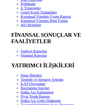
Politikalar
İç Yönergeler
Genel Kurul Toplantıları
Kurumsal Yönetim Uyum Raporu
Kurumsal Yönetim Bilgi Formu
ISO Belgeleri
FİNANSAL SONUÇLAR VE
FAALİYETLER
Faaliyet Raporları
Finansal Raporlar
YATIRIMCI İLİŞKİLERİ
Hisse Bilgileri
Temettü ve Sermaye Artırımı
KAP Duyuruları
Borçlanma Araçları
Halka Arz İzahnamesi
Fiyat Tespit Raporu
Halka Arz Geliri Hakkında
Tasarruf Sahiplerine Satış Duyurusu