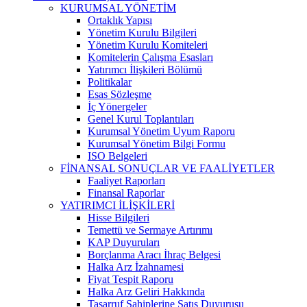
KURUMSAL YÖNETİM
Ortaklık Yapısı
Yönetim Kurulu Bilgileri
Yönetim Kurulu Komiteleri
Komitelerin Çalışma Esasları
Yatırımcı İlişkileri Bölümü
Politikalar
Esas Sözleşme
İç Yönergeler
Genel Kurul Toplantıları
Kurumsal Yönetim Uyum Raporu
Kurumsal Yönetim Bilgi Formu
ISO Belgeleri
FİNANSAL SONUÇLAR VE FAALİYETLER
Faaliyet Raporları
Finansal Raporlar
YATIRIMCI İLİŞKİLERİ
Hisse Bilgileri
Temettü ve Sermaye Artırımı
KAP Duyuruları
Borçlanma Aracı İhraç Belgesi
Halka Arz İzahnamesi
Fiyat Tespit Raporu
Halka Arz Geliri Hakkında
Tasarruf Sahiplerine Satış Duyurusu