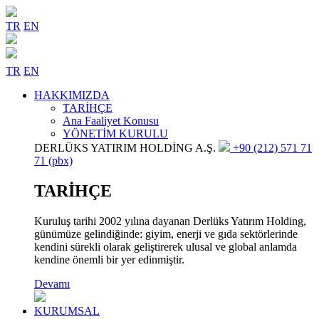
TR
EN
TR
EN
HAKKIMIZDA
TARİHÇE
Ana Faaliyet Konusu
YÖNETİM KURULU
DERLÜKS YATIRIM HOLDİNG A.Ş.
+90 (212) 571 71
71 (pbx)
TARİHÇE
Kuruluş tarihi 2002 yılına dayanan Derlüks Yatırım Holding,
günümüze gelindiğinde: giyim, enerji ve gıda sektörlerinde
kendini sürekli olarak geliştirerek ulusal ve global anlamda
kendine önemli bir yer edinmiştir.
Devamı
KURUMSAL