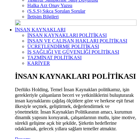
Halka Arz Onay Yazısı
(S.S.S) Sıkça Sorulan Sorular
İletişim Bilgileri
İNSAN KAYNAKLARI
İNSAN KAYNAKLARI POLİTİKASI
İNSAN VE ÇALIŞAN HAKLARI POLİTİKASI
ÜCRETLENDİRME POLİTİKASI
İŞ SAĞLIĞI VE GÜVENLİĞİ POLİTİKASI
TAZMİNAT POLİTİKASI
KARİYER
İNSAN KAYNAKLARI POLİTİKASI
Derlüks Holding, Temel İnsan Kaynakları politikamız, işin
gerekleriyle çalışanların beceri ve yetkinliklerini buluşturarak
insan kaynaklarını çağdaş ölçütlere göre ve herkese eşit fırsat
ilkesiyle seçmek, geliştirmek, değerlendirmek ve
yönetmektir. İnsan Kaynakları Politikasının amacı, kurumun
dinamik yapısını koruyarak, çalışanlarının mutlu, işine motive,
sürekli gelişime açık bir şekilde, Şirketin hedeflerine
odaklamak, gelecek yıllara sağlam temeller atmaktır.