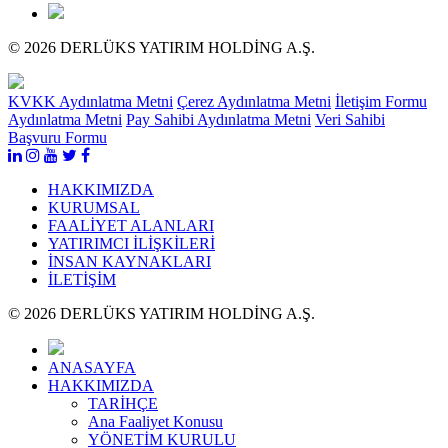
© 2026 DERLÜKS YATIRIM HOLDİNG A.Ş.
KVKK Aydınlatma Metni
Çerez Aydınlatma Metni
İletişim Formu
Aydınlatma Metni
Pay Sahibi Aydınlatma Metni
Veri Sahibi
Başvuru Formu
HAKKIMIZDA
KURUMSAL
FAALİYET ALANLARI
YATIRIMCI İLİŞKİLERİ
İNSAN KAYNAKLARI
İLETİŞİM
© 2026 DERLÜKS YATIRIM HOLDİNG A.Ş.
ANASAYFA
HAKKIMIZDA
TARİHÇE
Ana Faaliyet Konusu
YÖNETİM KURULU