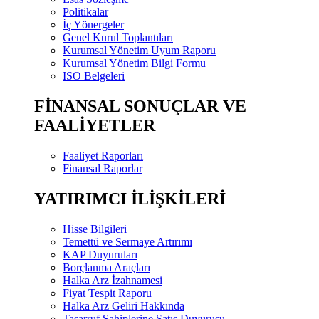
Politikalar
İç Yönergeler
Genel Kurul Toplantıları
Kurumsal Yönetim Uyum Raporu
Kurumsal Yönetim Bilgi Formu
ISO Belgeleri
FİNANSAL SONUÇLAR VE
FAALİYETLER
Faaliyet Raporları
Finansal Raporlar
YATIRIMCI İLİŞKİLERİ
Hisse Bilgileri
Temettü ve Sermaye Artırımı
KAP Duyuruları
Borçlanma Araçları
Halka Arz İzahnamesi
Fiyat Tespit Raporu
Halka Arz Geliri Hakkında
Tasarruf Sahiplerine Satış Duyurusu