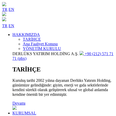
TR
EN
TR
EN
HAKKIMIZDA
TARİHÇE
Ana Faaliyet Konusu
YÖNETİM KURULU
DERLÜKS YATIRIM HOLDİNG A.Ş.
+90 (212) 571 71
71 (pbx)
TARİHÇE
Kuruluş tarihi 2002 yılına dayanan Derlüks Yatırım Holding,
günümüze gelindiğinde: giyim, enerji ve gıda sektörlerinde
kendini sürekli olarak geliştirerek ulusal ve global anlamda
kendine önemli bir yer edinmiştir.
Devamı
KURUMSAL