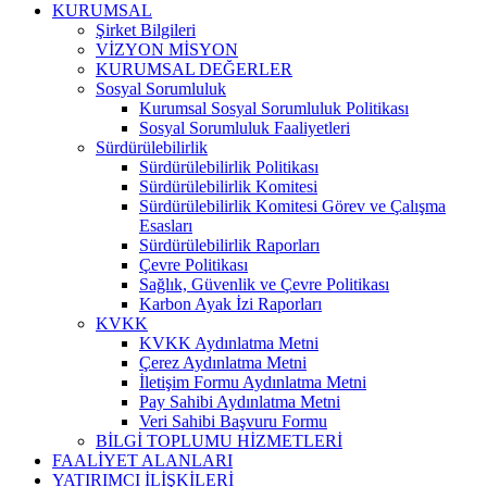
KURUMSAL
Şirket Bilgileri
VİZYON MİSYON
KURUMSAL DEĞERLER
Sosyal Sorumluluk
Kurumsal Sosyal Sorumluluk Politikası
Sosyal Sorumluluk Faaliyetleri
Sürdürülebilirlik
Sürdürülebilirlik Politikası
Sürdürülebilirlik Komitesi
Sürdürülebilirlik Komitesi Görev ve Çalışma
Esasları
Sürdürülebilirlik Raporları
Çevre Politikası
Sağlık, Güvenlik ve Çevre Politikası
Karbon Ayak İzi Raporları
KVKK
KVKK Aydınlatma Metni
Çerez Aydınlatma Metni
İletişim Formu Aydınlatma Metni
Pay Sahibi Aydınlatma Metni
Veri Sahibi Başvuru Formu
BİLGİ TOPLUMU HİZMETLERİ
FAALİYET ALANLARI
YATIRIMCI İLİŞKİLERİ