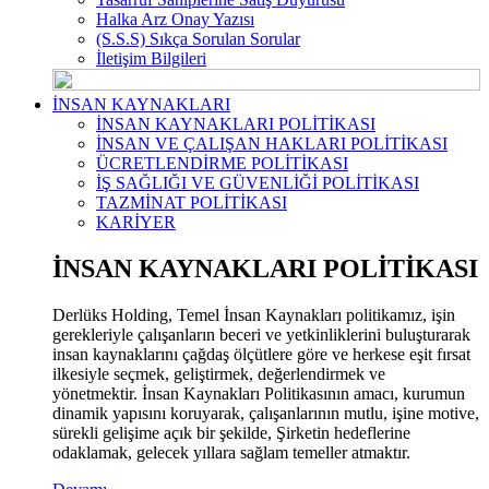
Halka Arz Onay Yazısı
(S.S.S) Sıkça Sorulan Sorular
İletişim Bilgileri
İNSAN KAYNAKLARI
İNSAN KAYNAKLARI POLİTİKASI
İNSAN VE ÇALIŞAN HAKLARI POLİTİKASI
ÜCRETLENDİRME POLİTİKASI
İŞ SAĞLIĞI VE GÜVENLİĞİ POLİTİKASI
TAZMİNAT POLİTİKASI
KARİYER
İNSAN KAYNAKLARI POLİTİKASI
Derlüks Holding, Temel İnsan Kaynakları politikamız, işin
gerekleriyle çalışanların beceri ve yetkinliklerini buluşturarak
insan kaynaklarını çağdaş ölçütlere göre ve herkese eşit fırsat
ilkesiyle seçmek, geliştirmek, değerlendirmek ve
yönetmektir. İnsan Kaynakları Politikasının amacı, kurumun
dinamik yapısını koruyarak, çalışanlarının mutlu, işine motive,
sürekli gelişime açık bir şekilde, Şirketin hedeflerine
odaklamak, gelecek yıllara sağlam temeller atmaktır.