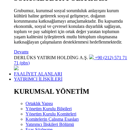
Grubumuz, kurumsal sosyal sorumluluk anlayışını kurum
kültürü haline getirerek sosyal gelişmeye, doğanın
korunmasına katkısağlamayı amaçlamaktadır. Bu kapsamda
ekonomik, sosyal ve çevresel konulara duyarlılık sağlayan,
toplum ve pay sahipleri için ortak değer yaratan toplumun
yaşam kalitesini iyileştirerek mutlu birtoplum oluşmasına
katkısağlayan çalışmaların desteklenmesi hedeflenmektedir.
Devamı
DERLÜKS YATIRIM HOLDİNG A.Ş.
+90 (212) 571 71
71 (pbx)
FAALİYET ALANLARI
YATIRIMCI İLİŞKİLERİ
KURUMSAL YÖNETİM
Ortaklık Yapısı
Yönetim Kurulu Bilgileri
Yönetim Kurulu Komiteleri
Komitelerin Çalışma Esasları
Yatırımcı İlişkileri Bölümü
Esas Sözleşme