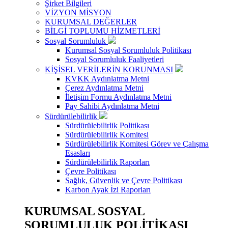
Şirket Bilgileri
VİZYON MİSYON
KURUMSAL DEĞERLER
BİLGİ TOPLUMU HİZMETLERİ
Sosyal Sorumluluk
Kurumsal Sosyal Sorumluluk Politikası
Sosyal Sorumluluk Faaliyetleri
KİŞİSEL VERİLERİN KORUNMASI
KVKK Aydınlatma Metni
Çerez Aydınlatma Metni
İletişim Formu Aydınlatma Metni
Pay Sahibi Aydınlatma Metni
Sürdürülebilirlik
Sürdürülebilirlik Politikası
Sürdürülebilirlik Komitesi
Sürdürülebilirlik Komitesi Görev ve Çalışma
Esasları
Sürdürülebilirlik Raporları
Çevre Politikası
Sağlık, Güvenlik ve Çevre Politikası
Karbon Ayak İzi Raporları
KURUMSAL SOSYAL
SORUMLULUK POLİTİKASI