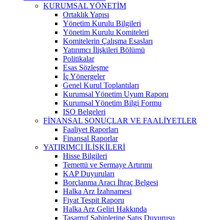
KURUMSAL YÖNETİM
Ortaklık Yapısı
Yönetim Kurulu Bilgileri
Yönetim Kurulu Komiteleri
Komitelerin Çalışma Esasları
Yatırımcı İlişkileri Bölümü
Politikalar
Esas Sözleşme
İç Yönergeler
Genel Kurul Toplantıları
Kurumsal Yönetim Uyum Raporu
Kurumsal Yönetim Bilgi Formu
ISO Belgeleri
FİNANSAL SONUÇLAR VE FAALİYETLER
Faaliyet Raporları
Finansal Raporlar
YATIRIMCI İLİŞKİLERİ
Hisse Bilgileri
Temettü ve Sermaye Artırımı
KAP Duyuruları
Borçlanma Aracı İhraç Belgesi
Halka Arz İzahnamesi
Fiyat Tespit Raporu
Halka Arz Geliri Hakkında
Tasarruf Sahiplerine Satış Duyurusu