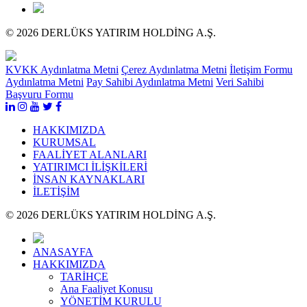
© 2026 DERLÜKS YATIRIM HOLDİNG A.Ş.
KVKK Aydınlatma Metni
Çerez Aydınlatma Metni
İletişim Formu
Aydınlatma Metni
Pay Sahibi Aydınlatma Metni
Veri Sahibi
Başvuru Formu
HAKKIMIZDA
KURUMSAL
FAALİYET ALANLARI
YATIRIMCI İLİŞKİLERİ
İNSAN KAYNAKLARI
İLETİŞİM
© 2026 DERLÜKS YATIRIM HOLDİNG A.Ş.
ANASAYFA
HAKKIMIZDA
TARİHÇE
Ana Faaliyet Konusu
YÖNETİM KURULU