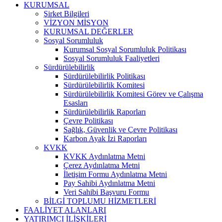
KURUMSAL
Şirket Bilgileri
VİZYON MİSYON
KURUMSAL DEĞERLER
Sosyal Sorumluluk
Kurumsal Sosyal Sorumluluk Politikası
Sosyal Sorumluluk Faaliyetleri
Sürdürülebilirlik
Sürdürülebilirlik Politikası
Sürdürülebilirlik Komitesi
Sürdürülebilirlik Komitesi Görev ve Çalışma
Esasları
Sürdürülebilirlik Raporları
Çevre Politikası
Sağlık, Güvenlik ve Çevre Politikası
Karbon Ayak İzi Raporları
KVKK
KVKK Aydınlatma Metni
Çerez Aydınlatma Metni
İletişim Formu Aydınlatma Metni
Pay Sahibi Aydınlatma Metni
Veri Sahibi Başvuru Formu
BİLGİ TOPLUMU HİZMETLERİ
FAALİYET ALANLARI
YATIRIMCI İLİŞKİLERİ