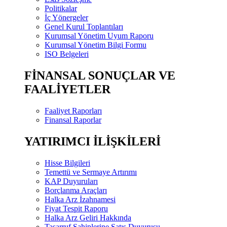
Politikalar
İç Yönergeler
Genel Kurul Toplantıları
Kurumsal Yönetim Uyum Raporu
Kurumsal Yönetim Bilgi Formu
ISO Belgeleri
FİNANSAL SONUÇLAR VE
FAALİYETLER
Faaliyet Raporları
Finansal Raporlar
YATIRIMCI İLİŞKİLERİ
Hisse Bilgileri
Temettü ve Sermaye Artırımı
KAP Duyuruları
Borçlanma Araçları
Halka Arz İzahnamesi
Fiyat Tespit Raporu
Halka Arz Geliri Hakkında
Tasarruf Sahiplerine Satış Duyurusu