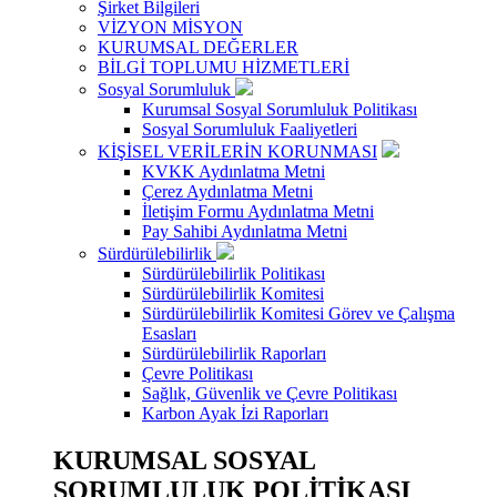
Şirket Bilgileri
VİZYON MİSYON
KURUMSAL DEĞERLER
BİLGİ TOPLUMU HİZMETLERİ
Sosyal Sorumluluk
Kurumsal Sosyal Sorumluluk Politikası
Sosyal Sorumluluk Faaliyetleri
KİŞİSEL VERİLERİN KORUNMASI
KVKK Aydınlatma Metni
Çerez Aydınlatma Metni
İletişim Formu Aydınlatma Metni
Pay Sahibi Aydınlatma Metni
Sürdürülebilirlik
Sürdürülebilirlik Politikası
Sürdürülebilirlik Komitesi
Sürdürülebilirlik Komitesi Görev ve Çalışma
Esasları
Sürdürülebilirlik Raporları
Çevre Politikası
Sağlık, Güvenlik ve Çevre Politikası
Karbon Ayak İzi Raporları
KURUMSAL SOSYAL
SORUMLULUK POLİTİKASI