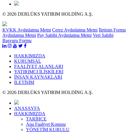
© 2026 DERLÜKS YATIRIM HOLDİNG A.Ş.
KVKK Aydınlatma Metni
Çerez Aydınlatma Metni
İletişim Formu
Aydınlatma Metni
Pay Sahibi Aydınlatma Metni
Veri Sahibi
Başvuru Formu
HAKKIMIZDA
KURUMSAL
FAALİYET ALANLARI
YATIRIMCI İLİŞKİLERİ
İNSAN KAYNAKLARI
İLETİŞİM
© 2026 DERLÜKS YATIRIM HOLDİNG A.Ş.
ANASAYFA
HAKKIMIZDA
TARİHÇE
Ana Faaliyet Konusu
YÖNETİM KURULU