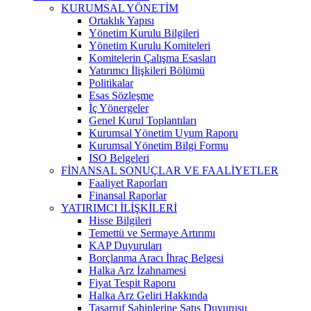
KURUMSAL YÖNETİM
Ortaklık Yapısı
Yönetim Kurulu Bilgileri
Yönetim Kurulu Komiteleri
Komitelerin Çalışma Esasları
Yatırımcı İlişkileri Bölümü
Politikalar
Esas Sözleşme
İç Yönergeler
Genel Kurul Toplantıları
Kurumsal Yönetim Uyum Raporu
Kurumsal Yönetim Bilgi Formu
ISO Belgeleri
FİNANSAL SONUÇLAR VE FAALİYETLER
Faaliyet Raporları
Finansal Raporlar
YATIRIMCI İLİŞKİLERİ
Hisse Bilgileri
Temettü ve Sermaye Artırımı
KAP Duyuruları
Borçlanma Aracı İhraç Belgesi
Halka Arz İzahnamesi
Fiyat Tespit Raporu
Halka Arz Geliri Hakkında
Tasarruf Sahiplerine Satış Duyurusu