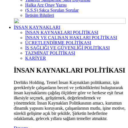
Halka Arz Onay Yazısı
(S.S.S) Sıkça Sorulan Sorular
İletişim Bilgileri
İNSAN KAYNAKLARI
İNSAN KAYNAKLARI POLİTİKASI
İNSAN VE ÇALIŞAN HAKLARI POLİTİKASI
ÜCRETLENDİRME POLİTİKASI
İŞ SAĞLIĞI VE GÜVENLİĞİ POLİTİKASI
TAZMİNAT POLİTİKASI
KARİYER
İNSAN KAYNAKLARI POLİTİKASI
Derlüks Holding, Temel İnsan Kaynakları politikamız, işin
gerekleriyle çalışanların beceri ve yetkinliklerini buluşturarak
insan kaynaklarını çağdaş ölçütlere göre ve herkese eşit fırsat
ilkesiyle seçmek, geliştirmek, değerlendirmek ve
yönetmektir. İnsan Kaynakları Politikasının amacı, kurumun
dinamik yapısını koruyarak, çalışanlarının mutlu, işine motive,
sürekli gelişime açık bir şekilde, Şirketin hedeflerine
odaklamak, gelecek yıllara sağlam temeller atmaktır.