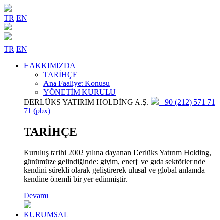
TR
EN
TR
EN
HAKKIMIZDA
TARİHÇE
Ana Faaliyet Konusu
YÖNETİM KURULU
DERLÜKS YATIRIM HOLDİNG A.Ş.
+90 (212) 571 71
71 (pbx)
TARİHÇE
Kuruluş tarihi 2002 yılına dayanan Derlüks Yatırım Holding,
günümüze gelindiğinde: giyim, enerji ve gıda sektörlerinde
kendini sürekli olarak geliştirerek ulusal ve global anlamda
kendine önemli bir yer edinmiştir.
Devamı
KURUMSAL