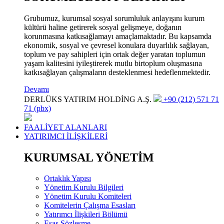
Grubumuz, kurumsal sosyal sorumluluk anlayışını kurum
kültürü haline getirerek sosyal gelişmeye, doğanın
korunmasına katkısağlamayı amaçlamaktadır. Bu kapsamda
ekonomik, sosyal ve çevresel konulara duyarlılık sağlayan,
toplum ve pay sahipleri için ortak değer yaratan toplumun
yaşam kalitesini iyileştirerek mutlu birtoplum oluşmasına
katkısağlayan çalışmaların desteklenmesi hedeflenmektedir.
Devamı
DERLÜKS YATIRIM HOLDİNG A.Ş.
+90 (212) 571 71
71 (pbx)
FAALİYET ALANLARI
YATIRIMCI İLİŞKİLERİ
KURUMSAL YÖNETİM
Ortaklık Yapısı
Yönetim Kurulu Bilgileri
Yönetim Kurulu Komiteleri
Komitelerin Çalışma Esasları
Yatırımcı İlişkileri Bölümü
Esas Sözleşme