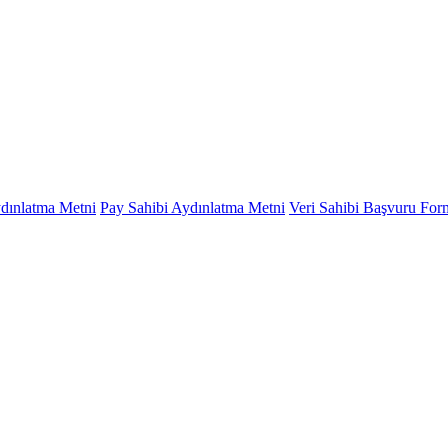
ydınlatma Metni
Pay Sahibi Aydınlatma Metni
Veri Sahibi Başvuru Fo