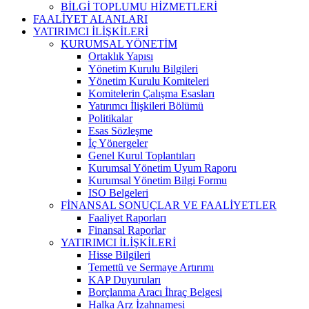
BİLGİ TOPLUMU HİZMETLERİ
FAALİYET ALANLARI
YATIRIMCI İLİŞKİLERİ
KURUMSAL YÖNETİM
Ortaklık Yapısı
Yönetim Kurulu Bilgileri
Yönetim Kurulu Komiteleri
Komitelerin Çalışma Esasları
Yatırımcı İlişkileri Bölümü
Politikalar
Esas Sözleşme
İç Yönergeler
Genel Kurul Toplantıları
Kurumsal Yönetim Uyum Raporu
Kurumsal Yönetim Bilgi Formu
ISO Belgeleri
FİNANSAL SONUÇLAR VE FAALİYETLER
Faaliyet Raporları
Finansal Raporlar
YATIRIMCI İLİŞKİLERİ
Hisse Bilgileri
Temettü ve Sermaye Artırımı
KAP Duyuruları
Borçlanma Aracı İhraç Belgesi
Halka Arz İzahnamesi