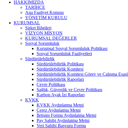
HAKKIMIZDA
TARİHÇE
Ana Faaliyet Konusu
YÖNETİM KURULU
KURUMSAL
Şirket Bilgileri
VİZYON MİSYON
KURUMSAL DEĞERLER
Sosyal Sorumluluk
Kurumsal Sosyal Sorumluluk Politikası
Sosyal Sorumluluk Faaliyetleri
Sürdürülebilirlik
Sürdürülebilirlik Politikası
Sürdürülebilirlik Komitesi
Sürdürülebilirlik Komitesi Görev ve Çalışma Esasl
Sürdürülebilirlik Raporları
Çevre Politikası
Sağlık, Güvenlik ve Çevre Politikası
Karbon Ayak İzi Raporları
KVKK
KVKK Aydınlatma Metni
Çerez Aydınlatma Metni
İletişim Formu Aydınlatma Metni
Pay Sahibi Aydınlatma Metni
Veri Sahibi Başvuru Formu