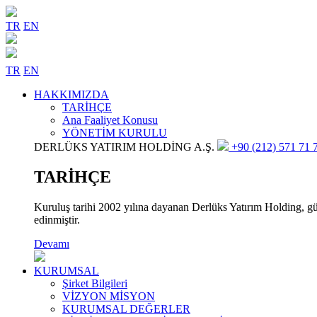
TR
EN
TR
EN
HAKKIMIZDA
TARİHÇE
Ana Faaliyet Konusu
YÖNETİM KURULU
DERLÜKS YATIRIM HOLDİNG A.Ş.
+90 (212) 571 71 7
TARİHÇE
Kuruluş tarihi 2002 yılına dayanan Derlüks Yatırım Holding, gün
edinmiştir.
Devamı
KURUMSAL
Şirket Bilgileri
VİZYON MİSYON
KURUMSAL DEĞERLER