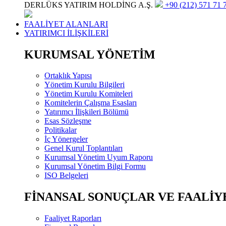
DERLÜKS YATIRIM HOLDİNG A.Ş.
+90 (212) 571 71 7
FAALİYET ALANLARI
YATIRIMCI İLİŞKİLERİ
KURUMSAL YÖNETİM
Ortaklık Yapısı
Yönetim Kurulu Bilgileri
Yönetim Kurulu Komiteleri
Komitelerin Çalışma Esasları
Yatırımcı İlişkileri Bölümü
Esas Sözleşme
Politikalar
İç Yönergeler
Genel Kurul Toplantıları
Kurumsal Yönetim Uyum Raporu
Kurumsal Yönetim Bilgi Formu
ISO Belgeleri
FİNANSAL SONUÇLAR VE FAALİY
Faaliyet Raporları