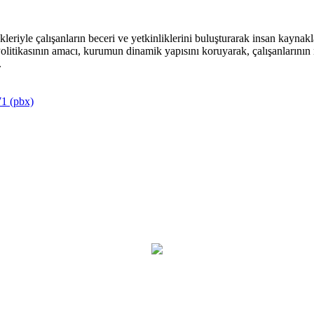
riyle çalışanların beceri ve yetkinliklerini buluşturarak insan kaynakla
itikasının amacı, kurumun dinamik yapısını koruyarak, çalışanlarının mu
.
1 (pbx)