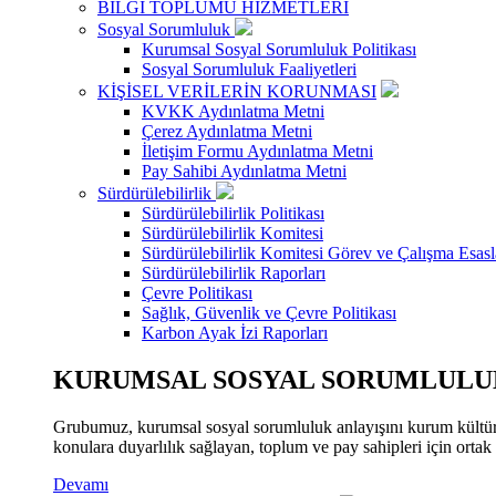
BİLGİ TOPLUMU HİZMETLERİ
Sosyal Sorumluluk
Kurumsal Sosyal Sorumluluk Politikası
Sosyal Sorumluluk Faaliyetleri
KİŞİSEL VERİLERİN KORUNMASI
KVKK Aydınlatma Metni
Çerez Aydınlatma Metni
İletişim Formu Aydınlatma Metni
Pay Sahibi Aydınlatma Metni
Sürdürülebilirlik
Sürdürülebilirlik Politikası
Sürdürülebilirlik Komitesi
Sürdürülebilirlik Komitesi Görev ve Çalışma Esasl
Sürdürülebilirlik Raporları
Çevre Politikası
Sağlık, Güvenlik ve Çevre Politikası
Karbon Ayak İzi Raporları
KURUMSAL SOSYAL SORUMLULUK
Grubumuz, kurumsal sosyal sorumluluk anlayışını kurum kültür
konulara duyarlılık sağlayan, toplum ve pay sahipleri için orta
Devamı