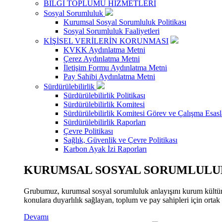
BİLGİ TOPLUMU HİZMETLERİ
Sosyal Sorumluluk
Kurumsal Sosyal Sorumluluk Politikası
Sosyal Sorumluluk Faaliyetleri
KİŞİSEL VERİLERİN KORUNMASI
KVKK Aydınlatma Metni
Çerez Aydınlatma Metni
İletişim Formu Aydınlatma Metni
Pay Sahibi Aydınlatma Metni
Sürdürülebilirlik
Sürdürülebilirlik Politikası
Sürdürülebilirlik Komitesi
Sürdürülebilirlik Komitesi Görev ve Çalışma Esasl
Sürdürülebilirlik Raporları
Çevre Politikası
Sağlık, Güvenlik ve Çevre Politikası
Karbon Ayak İzi Raporları
KURUMSAL SOSYAL SORUMLULUK
Grubumuz, kurumsal sosyal sorumluluk anlayışını kurum kültür
konulara duyarlılık sağlayan, toplum ve pay sahipleri için orta
Devamı