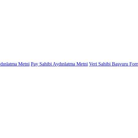
ydınlatma Metni
Pay Sahibi Aydınlatma Metni
Veri Sahibi Başvuru Fo