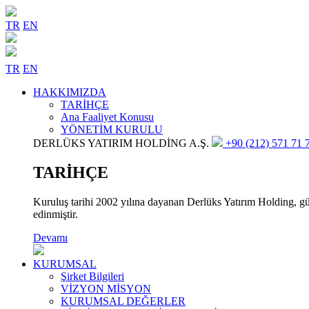
TR
EN
TR
EN
HAKKIMIZDA
TARİHÇE
Ana Faaliyet Konusu
YÖNETİM KURULU
DERLÜKS YATIRIM HOLDİNG A.Ş.
+90 (212) 571 71 7
TARİHÇE
Kuruluş tarihi 2002 yılına dayanan Derlüks Yatırım Holding, gün
edinmiştir.
Devamı
KURUMSAL
Şirket Bilgileri
VİZYON MİSYON
KURUMSAL DEĞERLER