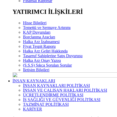
Finansal Raporlar
YATIRIMCI İLİŞKİLERİ
Hisse Bilgileri
Temettü ve Sermaye Artırımı
KAP Duyuruları
Borçlanma Araçları
Halka Arz İzahnamesi
Fiyat Tespit Raporu
Halka Arz Geliri Hakkında
Tasarruf Sahiplerine Satış Duyurusu
Halka Arz Onay Yazısı
(S.S.S) Sıkça Sorulan Sorular
İletişim Bilgileri
İNSAN KAYNAKLARI
İNSAN KAYNAKLARI POLİTİKASI
İNSAN VE ÇALIŞAN HAKLARI POLİTİKASI
ÜCRETLENDİRME POLİTİKASI
İŞ SAĞLIĞI VE GÜVENLİĞİ POLİTİKASI
TAZMİNAT POLİTİKASI
KARİYER