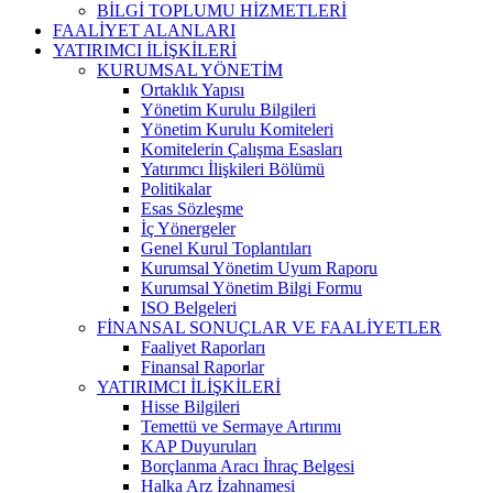
BİLGİ TOPLUMU HİZMETLERİ
FAALİYET ALANLARI
YATIRIMCI İLİŞKİLERİ
KURUMSAL YÖNETİM
Ortaklık Yapısı
Yönetim Kurulu Bilgileri
Yönetim Kurulu Komiteleri
Komitelerin Çalışma Esasları
Yatırımcı İlişkileri Bölümü
Politikalar
Esas Sözleşme
İç Yönergeler
Genel Kurul Toplantıları
Kurumsal Yönetim Uyum Raporu
Kurumsal Yönetim Bilgi Formu
ISO Belgeleri
FİNANSAL SONUÇLAR VE FAALİYETLER
Faaliyet Raporları
Finansal Raporlar
YATIRIMCI İLİŞKİLERİ
Hisse Bilgileri
Temettü ve Sermaye Artırımı
KAP Duyuruları
Borçlanma Aracı İhraç Belgesi
Halka Arz İzahnamesi