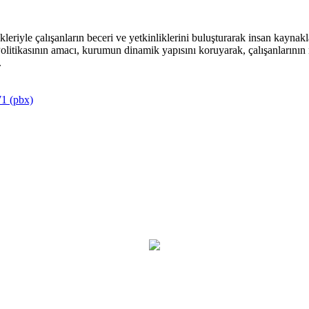
riyle çalışanların beceri ve yetkinliklerini buluşturarak insan kaynakla
itikasının amacı, kurumun dinamik yapısını koruyarak, çalışanlarının mu
.
1 (pbx)