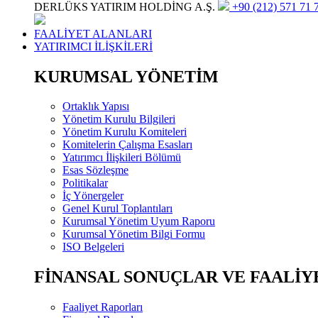
DERLÜKS YATIRIM HOLDİNG A.Ş.
+90 (212) 571 71 7
FAALİYET ALANLARI
YATIRIMCI İLİŞKİLERİ
KURUMSAL YÖNETİM
Ortaklık Yapısı
Yönetim Kurulu Bilgileri
Yönetim Kurulu Komiteleri
Komitelerin Çalışma Esasları
Yatırımcı İlişkileri Bölümü
Esas Sözleşme
Politikalar
İç Yönergeler
Genel Kurul Toplantıları
Kurumsal Yönetim Uyum Raporu
Kurumsal Yönetim Bilgi Formu
ISO Belgeleri
FİNANSAL SONUÇLAR VE FAALİY
Faaliyet Raporları