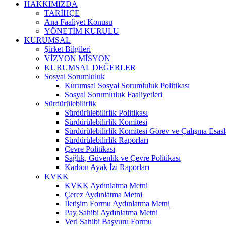
HAKKIMIZDA
TARİHÇE
Ana Faaliyet Konusu
YÖNETİM KURULU
KURUMSAL
Şirket Bilgileri
VİZYON MİSYON
KURUMSAL DEĞERLER
Sosyal Sorumluluk
Kurumsal Sosyal Sorumluluk Politikası
Sosyal Sorumluluk Faaliyetleri
Sürdürülebilirlik
Sürdürülebilirlik Politikası
Sürdürülebilirlik Komitesi
Sürdürülebilirlik Komitesi Görev ve Çalışma Esasl
Sürdürülebilirlik Raporları
Çevre Politikası
Sağlık, Güvenlik ve Çevre Politikası
Karbon Ayak İzi Raporları
KVKK
KVKK Aydınlatma Metni
Çerez Aydınlatma Metni
İletişim Formu Aydınlatma Metni
Pay Sahibi Aydınlatma Metni
Veri Sahibi Başvuru Formu