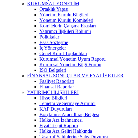
KURUMSAL YÖNETİM
Ortaklık Yapısı
Yönetim Kurulu Bilgileri
Yönetim Kurulu Komiteleri
Komitelerin Çalışma Esasları
Yatırımcı İlişkileri Bölümü
Politikalar
Esas Sözleşme
İç Yönergeler
Genel Kurul Toplantıları
Kurumsal Yönetim Uyum Raporu
Kurumsal Yönetim Bilgi Formu
ISO Belgeleri
FİNANSAL SONUÇLAR VE FAALİYETLER
Faaliyet Raporları
Finansal Raporlar
YATIRIMCI İLİŞKİLERİ
Hisse Bilgileri
Temettü ve Sermaye Artırımı
KAP Duyuruları
Borçlanma Aracı İhraç Belgesi
Halka Arz İzahnamesi
Fiyat Tespit Raporu
Halka Arz Geliri Hakkında
Tasarruf Sahiplerine Satış Duyurusu