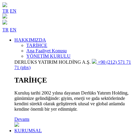
TR
EN
TR
EN
HAKKIMIZDA
TARİHÇE
Ana Faaliyet Konusu
YÖNETİM KURULU
DERLÜKS YATIRIM HOLDİNG A.Ş.
+90 (212) 571 71
71 (pbx)
TARİHÇE
Kuruluş tarihi 2002 yılına dayanan Derlüks Yatırım Holding,
günümüze gelindiğinde: giyim, enerji ve gıda sektörlerinde
kendini sürekli olarak geliştirerek ulusal ve global anlamda
kendine önemli bir yer edinmiştir.
Devamı
KURUMSAL