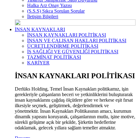
Halka Arz Onay Yazısı
(S.S.S) Sıkça Sorulan Sorular
İletişim Bilgileri
İNSAN KAYNAKLARI
İNSAN KAYNAKLARI POLİTİKASI
İNSAN VE ÇALIŞAN HAKLARI POLİTİKASI
ÜCRETLENDİRME POLİTİKASI
İŞ SAĞLIĞI VE GÜVENLİĞİ POLİTİKASI
TAZMİNAT POLİTİKASI
KARİYER
İNSAN KAYNAKLARI POLİTİKASI
Derlüks Holding, Temel İnsan Kaynakları politikamız, işin
gerekleriyle çalışanların beceri ve yetkinliklerini buluşturarak
insan kaynaklarını çağdaş ölçütlere göre ve herkese eşit fırsat
ilkesiyle seçmek, geliştirmek, değerlendirmek ve
yönetmektir. İnsan Kaynakları Politikasının amacı, kurumun
dinamik yapısını koruyarak, çalışanlarının mutlu, işine motive,
sürekli gelişime açık bir şekilde, Şirketin hedeflerine
odaklamak, gelecek yıllara sağlam temeller atmaktır.