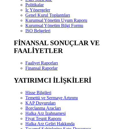
Politikalar
İç Yönergeler
Genel Kurul Toplantıları
Kurumsal Yönetim Uyum Raporu
Kurumsal Yönetim Bilgi Formu
ISO Belgeleri
FİNANSAL SONUÇLAR VE
FAALİYETLER
Faaliyet Raporları
Finansal Raporlar
YATIRIMCI İLİŞKİLERİ
Hisse Bilgileri
Temettü ve Sermaye Artırımı
KAP Duyuruları
Borçlanma Araçları
Halka Arz İzahnamesi
Fiyat Tespit Raporu
Halka Arz Geliri Hakkında
Tasarruf Sahiplerine Satış Duyurusu