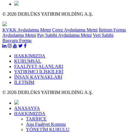
© 2026 DERLÜKS YATIRIM HOLDİNG A.Ş.
KVKK Aydınlatma Metni
Çerez Aydınlatma Metni
İletişim Formu
Aydınlatma Metni
Pay Sahibi Aydınlatma Metni
Veri Sahibi
Başvuru Formu
HAKKIMIZDA
KURUMSAL
FAALİYET ALANLARI
YATIRIMCI İLİŞKİLERİ
İNSAN KAYNAKLARI
İLETİŞİM
© 2026 DERLÜKS YATIRIM HOLDİNG A.Ş.
ANASAYFA
HAKKIMIZDA
TARİHÇE
Ana Faaliyet Konusu
YÖNETİM KURULU