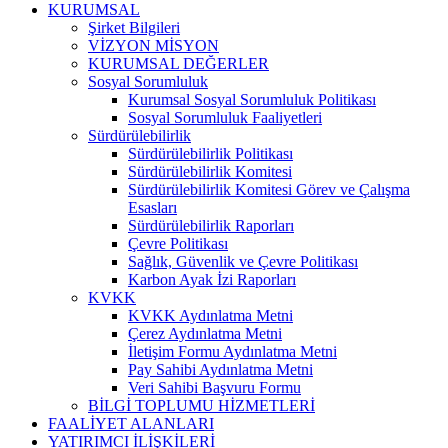
KURUMSAL
Şirket Bilgileri
VİZYON MİSYON
KURUMSAL DEĞERLER
Sosyal Sorumluluk
Kurumsal Sosyal Sorumluluk Politikası
Sosyal Sorumluluk Faaliyetleri
Sürdürülebilirlik
Sürdürülebilirlik Politikası
Sürdürülebilirlik Komitesi
Sürdürülebilirlik Komitesi Görev ve Çalışma
Esasları
Sürdürülebilirlik Raporları
Çevre Politikası
Sağlık, Güvenlik ve Çevre Politikası
Karbon Ayak İzi Raporları
KVKK
KVKK Aydınlatma Metni
Çerez Aydınlatma Metni
İletişim Formu Aydınlatma Metni
Pay Sahibi Aydınlatma Metni
Veri Sahibi Başvuru Formu
BİLGİ TOPLUMU HİZMETLERİ
FAALİYET ALANLARI
YATIRIMCI İLİŞKİLERİ