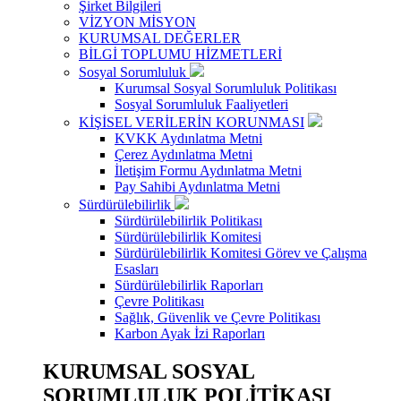
Şirket Bilgileri
VİZYON MİSYON
KURUMSAL DEĞERLER
BİLGİ TOPLUMU HİZMETLERİ
Sosyal Sorumluluk
Kurumsal Sosyal Sorumluluk Politikası
Sosyal Sorumluluk Faaliyetleri
KİŞİSEL VERİLERİN KORUNMASI
KVKK Aydınlatma Metni
Çerez Aydınlatma Metni
İletişim Formu Aydınlatma Metni
Pay Sahibi Aydınlatma Metni
Sürdürülebilirlik
Sürdürülebilirlik Politikası
Sürdürülebilirlik Komitesi
Sürdürülebilirlik Komitesi Görev ve Çalışma
Esasları
Sürdürülebilirlik Raporları
Çevre Politikası
Sağlık, Güvenlik ve Çevre Politikası
Karbon Ayak İzi Raporları
KURUMSAL SOSYAL
SORUMLULUK POLİTİKASI