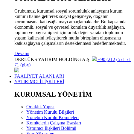
Grubumuz, kurumsal sosyal sorumluluk anlayışını kurum
kültürü haline getirerek sosyal gelişmeye, doğanın
korunmasına katkısağlamayı amaçlamaktadır. Bu kapsamda
ekonomik, sosyal ve çevresel konulara duyarlılık sağlayan,
toplum ve pay sahipleri için ortak değer yaratan toplumun
yaşam kalitesini iyileştirerek mutlu birtoplum oluşmasına
katkısağlayan çalışmaların desteklenmesi hedeflenmektedir.
Devamı
DERLÜKS YATIRIM HOLDİNG A.Ş.
+90 (212) 571 71
71 (pbx)
FAALİYET ALANLARI
YATIRIMCI İLİŞKİLERİ
KURUMSAL YÖNETİM
Ortaklık Yapısı
Yönetim Kurulu Bilgileri
Yönetim Kurulu Komiteleri
Komitelerin Çalışma Esasları
Yatırımcı İlişkileri Bölümü
Esas Sözleşme