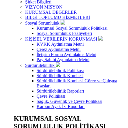
Şirket Bilgileri
VİZYON MİSYON
KURUMSAL DEĞERLER
BİLGİ TOPLUMU HİZMETLERİ
Sosyal Sorumluluk
Kurumsal Sosyal Sorumluluk Politikası
Sosyal Sorumluluk Faaliyetleri
KİŞİSEL VERİLERİN KORUNMASI
KVKK Aydınlatma Metni
Çerez Aydınlatma Metni
İletişim Formu Aydınlatma Metni
Pay Sahibi Aydınlatma Metni
Sürdürülebilirlik
Sürdürülebilirlik Politikası
Sürdürülebilirlik Komitesi
Sürdürülebilirlik Komitesi Görev ve Çalışma
Esasları
Sürdürülebilirlik Raporları
Çevre Politikası
Sağlık, Güvenlik ve Çevre Politikası
Karbon Ayak İzi Raporları
KURUMSAL SOSYAL
SORUMLULUK POLİTİKASI