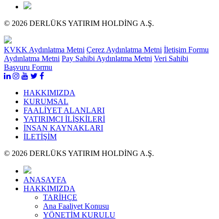
© 2026 DERLÜKS YATIRIM HOLDİNG A.Ş.
KVKK Aydınlatma Metni
Çerez Aydınlatma Metni
İletişim Formu
Aydınlatma Metni
Pay Sahibi Aydınlatma Metni
Veri Sahibi
Başvuru Formu
HAKKIMIZDA
KURUMSAL
FAALİYET ALANLARI
YATIRIMCI İLİŞKİLERİ
İNSAN KAYNAKLARI
İLETİŞİM
© 2026 DERLÜKS YATIRIM HOLDİNG A.Ş.
ANASAYFA
HAKKIMIZDA
TARİHÇE
Ana Faaliyet Konusu
YÖNETİM KURULU