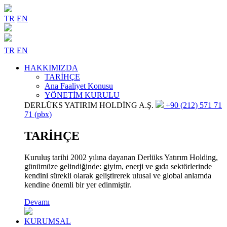
TR
EN
TR
EN
HAKKIMIZDA
TARİHÇE
Ana Faaliyet Konusu
YÖNETİM KURULU
DERLÜKS YATIRIM HOLDİNG A.Ş.
+90 (212) 571 71
71 (pbx)
TARİHÇE
Kuruluş tarihi 2002 yılına dayanan Derlüks Yatırım Holding,
günümüze gelindiğinde: giyim, enerji ve gıda sektörlerinde
kendini sürekli olarak geliştirerek ulusal ve global anlamda
kendine önemli bir yer edinmiştir.
Devamı
KURUMSAL