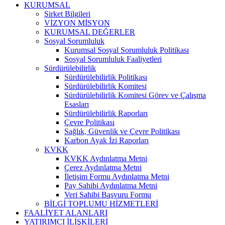
KURUMSAL
Şirket Bilgileri
VİZYON MİSYON
KURUMSAL DEĞERLER
Sosyal Sorumluluk
Kurumsal Sosyal Sorumluluk Politikası
Sosyal Sorumluluk Faaliyetleri
Sürdürülebilirlik
Sürdürülebilirlik Politikası
Sürdürülebilirlik Komitesi
Sürdürülebilirlik Komitesi Görev ve Çalışma
Esasları
Sürdürülebilirlik Raporları
Çevre Politikası
Sağlık, Güvenlik ve Çevre Politikası
Karbon Ayak İzi Raporları
KVKK
KVKK Aydınlatma Metni
Çerez Aydınlatma Metni
İletişim Formu Aydınlatma Metni
Pay Sahibi Aydınlatma Metni
Veri Sahibi Başvuru Formu
BİLGİ TOPLUMU HİZMETLERİ
FAALİYET ALANLARI
YATIRIMCI İLİŞKİLERİ