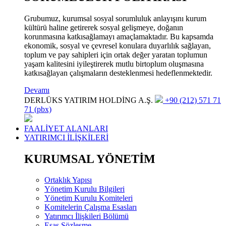
Grubumuz, kurumsal sosyal sorumluluk anlayışını kurum
kültürü haline getirerek sosyal gelişmeye, doğanın
korunmasına katkısağlamayı amaçlamaktadır. Bu kapsamda
ekonomik, sosyal ve çevresel konulara duyarlılık sağlayan,
toplum ve pay sahipleri için ortak değer yaratan toplumun
yaşam kalitesini iyileştirerek mutlu birtoplum oluşmasına
katkısağlayan çalışmaların desteklenmesi hedeflenmektedir.
Devamı
DERLÜKS YATIRIM HOLDİNG A.Ş.
+90 (212) 571 71
71 (pbx)
FAALİYET ALANLARI
YATIRIMCI İLİŞKİLERİ
KURUMSAL YÖNETİM
Ortaklık Yapısı
Yönetim Kurulu Bilgileri
Yönetim Kurulu Komiteleri
Komitelerin Çalışma Esasları
Yatırımcı İlişkileri Bölümü
Esas Sözleşme