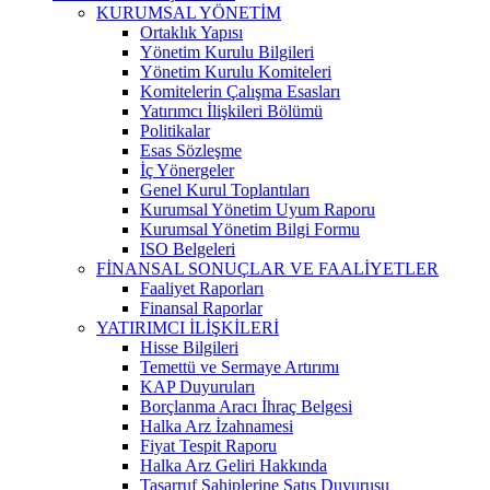
KURUMSAL YÖNETİM
Ortaklık Yapısı
Yönetim Kurulu Bilgileri
Yönetim Kurulu Komiteleri
Komitelerin Çalışma Esasları
Yatırımcı İlişkileri Bölümü
Politikalar
Esas Sözleşme
İç Yönergeler
Genel Kurul Toplantıları
Kurumsal Yönetim Uyum Raporu
Kurumsal Yönetim Bilgi Formu
ISO Belgeleri
FİNANSAL SONUÇLAR VE FAALİYETLER
Faaliyet Raporları
Finansal Raporlar
YATIRIMCI İLİŞKİLERİ
Hisse Bilgileri
Temettü ve Sermaye Artırımı
KAP Duyuruları
Borçlanma Aracı İhraç Belgesi
Halka Arz İzahnamesi
Fiyat Tespit Raporu
Halka Arz Geliri Hakkında
Tasarruf Sahiplerine Satış Duyurusu