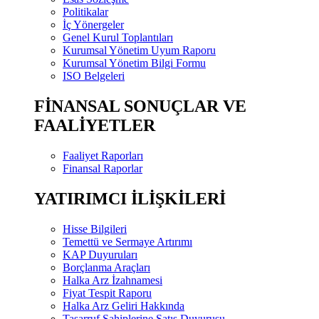
Politikalar
İç Yönergeler
Genel Kurul Toplantıları
Kurumsal Yönetim Uyum Raporu
Kurumsal Yönetim Bilgi Formu
ISO Belgeleri
FİNANSAL SONUÇLAR VE
FAALİYETLER
Faaliyet Raporları
Finansal Raporlar
YATIRIMCI İLİŞKİLERİ
Hisse Bilgileri
Temettü ve Sermaye Artırımı
KAP Duyuruları
Borçlanma Araçları
Halka Arz İzahnamesi
Fiyat Tespit Raporu
Halka Arz Geliri Hakkında
Tasarruf Sahiplerine Satış Duyurusu