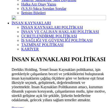
Halka Arz Onay Yazısı
(S.S.S) Sıkça Sorulan Sorular
İletişim Bilgileri
İNSAN KAYNAKLARI
İNSAN KAYNAKLARI POLİTİKASI
İNSAN VE ÇALIŞAN HAKLARI POLİTİKASI
ÜCRETLENDİRME POLİTİKASI
İŞ SAĞLIĞI VE GÜVENLİĞİ POLİTİKASI
TAZMİNAT POLİTİKASI
KARİYER
İNSAN KAYNAKLARI POLİTİKASI
Derlüks Holding, Temel İnsan Kaynakları politikamız, işin
gerekleriyle çalışanların beceri ve yetkinliklerini buluşturarak
insan kaynaklarını çağdaş ölçütlere göre ve herkese eşit fırsat
ilkesiyle seçmek, geliştirmek, değerlendirmek ve
yönetmektir. İnsan Kaynakları Politikasının amacı, kurumun
dinamik yapısını koruyarak, çalışanlarının mutlu, işine motive,
sürekli gelişime açık bir şekilde, Şirketin hedeflerine
odaklamak, gelecek yıllara sağlam temeller atmaktır.