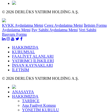
© 2026 DERLÜKS YATIRIM HOLDİNG A.Ş.
KVKK Aydınlatma Metni
Çerez Aydınlatma Metni
İletişim Formu
Aydınlatma Metni
Pay Sahibi Aydınlatma Metni
Veri Sahibi
Başvuru Formu
HAKKIMIZDA
KURUMSAL
FAALİYET ALANLARI
YATIRIMCI İLİŞKİLERİ
İNSAN KAYNAKLARI
İLETİŞİM
© 2026 DERLÜKS YATIRIM HOLDİNG A.Ş.
ANASAYFA
HAKKIMIZDA
TARİHÇE
Ana Faaliyet Konusu
YÖNETİM KURULU