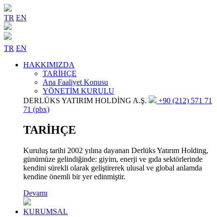
TR
EN
TR
EN
HAKKIMIZDA
TARİHÇE
Ana Faaliyet Konusu
YÖNETİM KURULU
DERLÜKS YATIRIM HOLDİNG A.Ş.
+90 (212) 571 71
71 (pbx)
TARİHÇE
Kuruluş tarihi 2002 yılına dayanan Derlüks Yatırım Holding,
günümüze gelindiğinde: giyim, enerji ve gıda sektörlerinde
kendini sürekli olarak geliştirerek ulusal ve global anlamda
kendine önemli bir yer edinmiştir.
Devamı
KURUMSAL