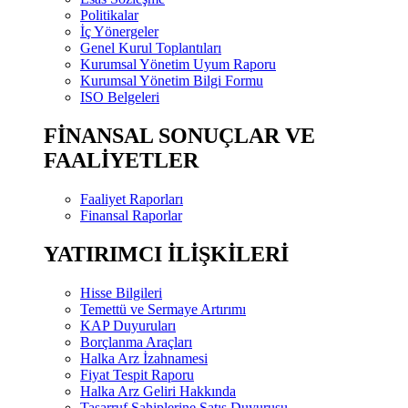
Politikalar
İç Yönergeler
Genel Kurul Toplantıları
Kurumsal Yönetim Uyum Raporu
Kurumsal Yönetim Bilgi Formu
ISO Belgeleri
FİNANSAL SONUÇLAR VE
FAALİYETLER
Faaliyet Raporları
Finansal Raporlar
YATIRIMCI İLİŞKİLERİ
Hisse Bilgileri
Temettü ve Sermaye Artırımı
KAP Duyuruları
Borçlanma Araçları
Halka Arz İzahnamesi
Fiyat Tespit Raporu
Halka Arz Geliri Hakkında
Tasarruf Sahiplerine Satış Duyurusu