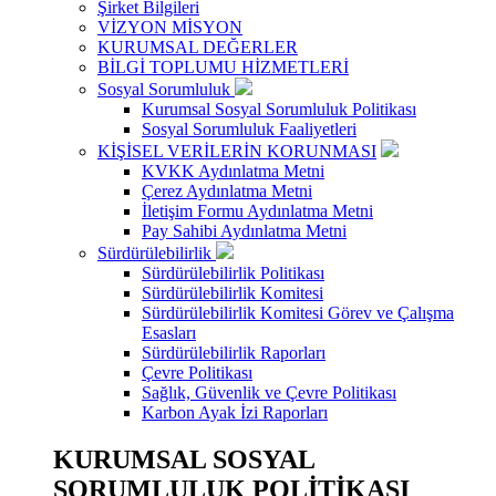
Şirket Bilgileri
VİZYON MİSYON
KURUMSAL DEĞERLER
BİLGİ TOPLUMU HİZMETLERİ
Sosyal Sorumluluk
Kurumsal Sosyal Sorumluluk Politikası
Sosyal Sorumluluk Faaliyetleri
KİŞİSEL VERİLERİN KORUNMASI
KVKK Aydınlatma Metni
Çerez Aydınlatma Metni
İletişim Formu Aydınlatma Metni
Pay Sahibi Aydınlatma Metni
Sürdürülebilirlik
Sürdürülebilirlik Politikası
Sürdürülebilirlik Komitesi
Sürdürülebilirlik Komitesi Görev ve Çalışma
Esasları
Sürdürülebilirlik Raporları
Çevre Politikası
Sağlık, Güvenlik ve Çevre Politikası
Karbon Ayak İzi Raporları
KURUMSAL SOSYAL
SORUMLULUK POLİTİKASI