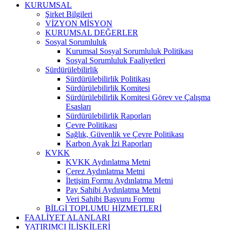
KURUMSAL
Şirket Bilgileri
VİZYON MİSYON
KURUMSAL DEĞERLER
Sosyal Sorumluluk
Kurumsal Sosyal Sorumluluk Politikası
Sosyal Sorumluluk Faaliyetleri
Sürdürülebilirlik
Sürdürülebilirlik Politikası
Sürdürülebilirlik Komitesi
Sürdürülebilirlik Komitesi Görev ve Çalışma
Esasları
Sürdürülebilirlik Raporları
Çevre Politikası
Sağlık, Güvenlik ve Çevre Politikası
Karbon Ayak İzi Raporları
KVKK
KVKK Aydınlatma Metni
Çerez Aydınlatma Metni
İletişim Formu Aydınlatma Metni
Pay Sahibi Aydınlatma Metni
Veri Sahibi Başvuru Formu
BİLGİ TOPLUMU HİZMETLERİ
FAALİYET ALANLARI
YATIRIMCI İLİŞKİLERİ