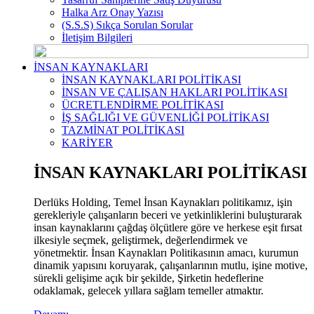
Halka Arz Onay Yazısı
(S.S.S) Sıkça Sorulan Sorular
İletişim Bilgileri
İNSAN KAYNAKLARI
İNSAN KAYNAKLARI POLİTİKASI
İNSAN VE ÇALIŞAN HAKLARI POLİTİKASI
ÜCRETLENDİRME POLİTİKASI
İŞ SAĞLIĞI VE GÜVENLİĞİ POLİTİKASI
TAZMİNAT POLİTİKASI
KARİYER
İNSAN KAYNAKLARI POLİTİKASI
Derlüks Holding, Temel İnsan Kaynakları politikamız, işin
gerekleriyle çalışanların beceri ve yetkinliklerini buluşturarak
insan kaynaklarını çağdaş ölçütlere göre ve herkese eşit fırsat
ilkesiyle seçmek, geliştirmek, değerlendirmek ve
yönetmektir. İnsan Kaynakları Politikasının amacı, kurumun
dinamik yapısını koruyarak, çalışanlarının mutlu, işine motive,
sürekli gelişime açık bir şekilde, Şirketin hedeflerine
odaklamak, gelecek yıllara sağlam temeller atmaktır.