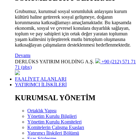
Grubumuz, kurumsal sosyal sorumluluk anlayışını kurum
kültürü haline getirerek sosyal gelişmeye, doğanın
korunmasına katkısağlamayı amaçlamaktadır. Bu kapsamda
ekonomik, sosyal ve çevresel konulara duyarlılık sağlayan,
toplum ve pay sahipleri için ortak değer yaratan toplumun
yaşam kalitesini iyileştirerek mutlu birtoplum oluşmasına
katkısağlayan çalışmaların desteklenmesi hedeflenmektedir.
Devamı
DERLÜKS YATIRIM HOLDİNG A.Ş.
+90 (212) 571 71
71 (pbx)
FAALİYET ALANLARI
YATIRIMCI İLİŞKİLERİ
KURUMSAL YÖNETİM
Ortaklık Yapısı
Yönetim Kurulu Bilgileri
Yönetim Kurulu Komiteleri
Komitelerin Çalışma Esasları
Yatırımcı İlişkileri Bölümü
Esas Sözleşme