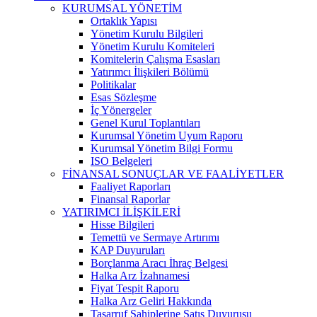
KURUMSAL YÖNETİM
Ortaklık Yapısı
Yönetim Kurulu Bilgileri
Yönetim Kurulu Komiteleri
Komitelerin Çalışma Esasları
Yatırımcı İlişkileri Bölümü
Politikalar
Esas Sözleşme
İç Yönergeler
Genel Kurul Toplantıları
Kurumsal Yönetim Uyum Raporu
Kurumsal Yönetim Bilgi Formu
ISO Belgeleri
FİNANSAL SONUÇLAR VE FAALİYETLER
Faaliyet Raporları
Finansal Raporlar
YATIRIMCI İLİŞKİLERİ
Hisse Bilgileri
Temettü ve Sermaye Artırımı
KAP Duyuruları
Borçlanma Aracı İhraç Belgesi
Halka Arz İzahnamesi
Fiyat Tespit Raporu
Halka Arz Geliri Hakkında
Tasarruf Sahiplerine Satış Duyurusu