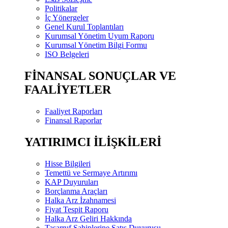
Politikalar
İç Yönergeler
Genel Kurul Toplantıları
Kurumsal Yönetim Uyum Raporu
Kurumsal Yönetim Bilgi Formu
ISO Belgeleri
FİNANSAL SONUÇLAR VE
FAALİYETLER
Faaliyet Raporları
Finansal Raporlar
YATIRIMCI İLİŞKİLERİ
Hisse Bilgileri
Temettü ve Sermaye Artırımı
KAP Duyuruları
Borçlanma Araçları
Halka Arz İzahnamesi
Fiyat Tespit Raporu
Halka Arz Geliri Hakkında
Tasarruf Sahiplerine Satış Duyurusu