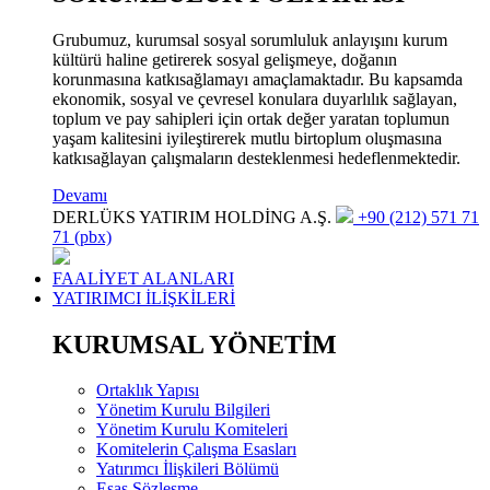
Grubumuz, kurumsal sosyal sorumluluk anlayışını kurum
kültürü haline getirerek sosyal gelişmeye, doğanın
korunmasına katkısağlamayı amaçlamaktadır. Bu kapsamda
ekonomik, sosyal ve çevresel konulara duyarlılık sağlayan,
toplum ve pay sahipleri için ortak değer yaratan toplumun
yaşam kalitesini iyileştirerek mutlu birtoplum oluşmasına
katkısağlayan çalışmaların desteklenmesi hedeflenmektedir.
Devamı
DERLÜKS YATIRIM HOLDİNG A.Ş.
+90 (212) 571 71
71 (pbx)
FAALİYET ALANLARI
YATIRIMCI İLİŞKİLERİ
KURUMSAL YÖNETİM
Ortaklık Yapısı
Yönetim Kurulu Bilgileri
Yönetim Kurulu Komiteleri
Komitelerin Çalışma Esasları
Yatırımcı İlişkileri Bölümü
Esas Sözleşme