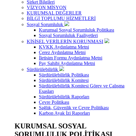
Şirket Bilgileri
VİZYON MİSYON
KURUMSAL DEĞERLER
BİLGİ TOPLUMU HİZMETLERİ
Sosyal Sorumluluk
Kurumsal Sosyal Sorumluluk Politikası
Sosyal Sorumluluk Faaliyetleri
KİŞİSEL VERİLERİN KORUNMASI
KVKK Aydınlatma Metni
Çerez Aydınlatma Metni
İletişim Formu Aydınlatma Metni
Pay Sahibi Aydınlatma Metni
Sürdürülebilirlik
Sürdürülebilirlik Politikası
Sürdürülebilirlik Komitesi
Sürdürülebilirlik Komitesi Görev ve Çalışma
Esasları
Sürdürülebilirlik Raporları
Çevre Politikası
Sağlık, Güvenlik ve Çevre Politikası
Karbon Ayak İzi Raporları
KURUMSAL SOSYAL
SORUMLULUK POLİTİKASI