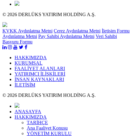
© 2026 DERLÜKS YATIRIM HOLDİNG A.Ş.
KVKK Aydınlatma Metni
Çerez Aydınlatma Metni
İletişim Formu
Aydınlatma Metni
Pay Sahibi Aydınlatma Metni
Veri Sahibi
Başvuru Formu
HAKKIMIZDA
KURUMSAL
FAALİYET ALANLARI
YATIRIMCI İLİŞKİLERİ
İNSAN KAYNAKLARI
İLETİŞİM
© 2026 DERLÜKS YATIRIM HOLDİNG A.Ş.
ANASAYFA
HAKKIMIZDA
TARİHÇE
Ana Faaliyet Konusu
YÖNETİM KURULU