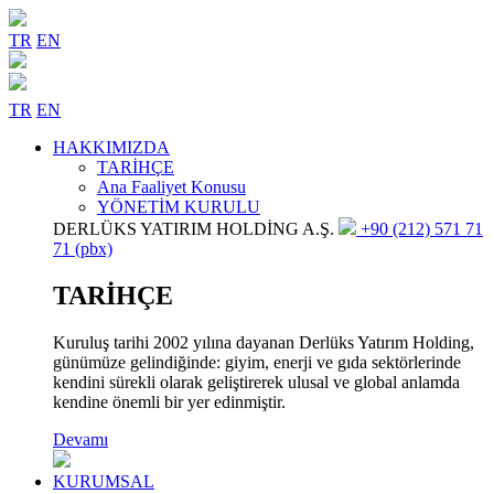
TR
EN
TR
EN
HAKKIMIZDA
TARİHÇE
Ana Faaliyet Konusu
YÖNETİM KURULU
DERLÜKS YATIRIM HOLDİNG A.Ş.
+90 (212) 571 71
71 (pbx)
TARİHÇE
Kuruluş tarihi 2002 yılına dayanan Derlüks Yatırım Holding,
günümüze gelindiğinde: giyim, enerji ve gıda sektörlerinde
kendini sürekli olarak geliştirerek ulusal ve global anlamda
kendine önemli bir yer edinmiştir.
Devamı
KURUMSAL