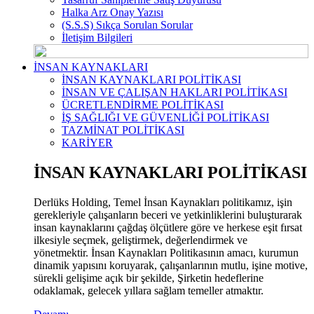
Halka Arz Onay Yazısı
(S.S.S) Sıkça Sorulan Sorular
İletişim Bilgileri
İNSAN KAYNAKLARI
İNSAN KAYNAKLARI POLİTİKASI
İNSAN VE ÇALIŞAN HAKLARI POLİTİKASI
ÜCRETLENDİRME POLİTİKASI
İŞ SAĞLIĞI VE GÜVENLİĞİ POLİTİKASI
TAZMİNAT POLİTİKASI
KARİYER
İNSAN KAYNAKLARI POLİTİKASI
Derlüks Holding, Temel İnsan Kaynakları politikamız, işin
gerekleriyle çalışanların beceri ve yetkinliklerini buluşturarak
insan kaynaklarını çağdaş ölçütlere göre ve herkese eşit fırsat
ilkesiyle seçmek, geliştirmek, değerlendirmek ve
yönetmektir. İnsan Kaynakları Politikasının amacı, kurumun
dinamik yapısını koruyarak, çalışanlarının mutlu, işine motive,
sürekli gelişime açık bir şekilde, Şirketin hedeflerine
odaklamak, gelecek yıllara sağlam temeller atmaktır.