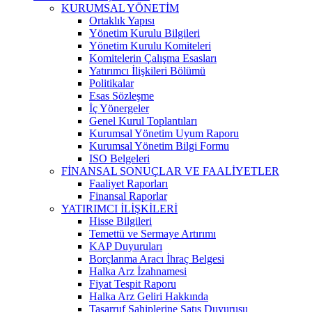
KURUMSAL YÖNETİM
Ortaklık Yapısı
Yönetim Kurulu Bilgileri
Yönetim Kurulu Komiteleri
Komitelerin Çalışma Esasları
Yatırımcı İlişkileri Bölümü
Politikalar
Esas Sözleşme
İç Yönergeler
Genel Kurul Toplantıları
Kurumsal Yönetim Uyum Raporu
Kurumsal Yönetim Bilgi Formu
ISO Belgeleri
FİNANSAL SONUÇLAR VE FAALİYETLER
Faaliyet Raporları
Finansal Raporlar
YATIRIMCI İLİŞKİLERİ
Hisse Bilgileri
Temettü ve Sermaye Artırımı
KAP Duyuruları
Borçlanma Aracı İhraç Belgesi
Halka Arz İzahnamesi
Fiyat Tespit Raporu
Halka Arz Geliri Hakkında
Tasarruf Sahiplerine Satış Duyurusu