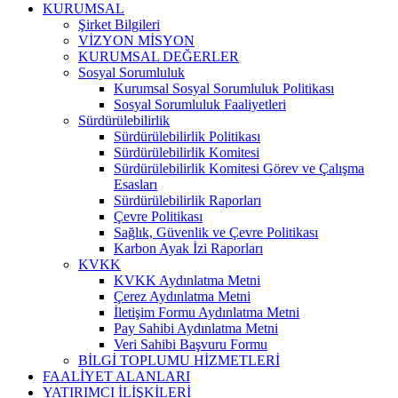
KURUMSAL
Şirket Bilgileri
VİZYON MİSYON
KURUMSAL DEĞERLER
Sosyal Sorumluluk
Kurumsal Sosyal Sorumluluk Politikası
Sosyal Sorumluluk Faaliyetleri
Sürdürülebilirlik
Sürdürülebilirlik Politikası
Sürdürülebilirlik Komitesi
Sürdürülebilirlik Komitesi Görev ve Çalışma
Esasları
Sürdürülebilirlik Raporları
Çevre Politikası
Sağlık, Güvenlik ve Çevre Politikası
Karbon Ayak İzi Raporları
KVKK
KVKK Aydınlatma Metni
Çerez Aydınlatma Metni
İletişim Formu Aydınlatma Metni
Pay Sahibi Aydınlatma Metni
Veri Sahibi Başvuru Formu
BİLGİ TOPLUMU HİZMETLERİ
FAALİYET ALANLARI
YATIRIMCI İLİŞKİLERİ