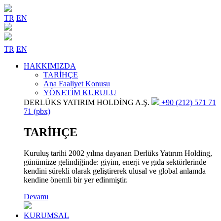
TR
EN
TR
EN
HAKKIMIZDA
TARİHÇE
Ana Faaliyet Konusu
YÖNETİM KURULU
DERLÜKS YATIRIM HOLDİNG A.Ş.
+90 (212) 571 71
71 (pbx)
TARİHÇE
Kuruluş tarihi 2002 yılına dayanan Derlüks Yatırım Holding,
günümüze gelindiğinde: giyim, enerji ve gıda sektörlerinde
kendini sürekli olarak geliştirerek ulusal ve global anlamda
kendine önemli bir yer edinmiştir.
Devamı
KURUMSAL