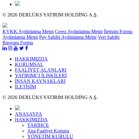
© 2026 DERLÜKS YATIRIM HOLDİNG A.Ş.
KVKK Aydınlatma Metni
Çerez Aydınlatma Metni
İletişim Formu
Aydınlatma Metni
Pay Sahibi Aydınlatma Metni
Veri Sahibi
Başvuru Formu
HAKKIMIZDA
KURUMSAL
FAALİYET ALANLARI
YATIRIMCI İLİŞKİLERİ
İNSAN KAYNAKLARI
İLETİŞİM
© 2026 DERLÜKS YATIRIM HOLDİNG A.Ş.
ANASAYFA
HAKKIMIZDA
TARİHÇE
Ana Faaliyet Konusu
YÖNETİM KURULU