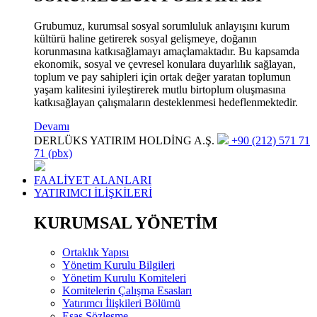
Grubumuz, kurumsal sosyal sorumluluk anlayışını kurum
kültürü haline getirerek sosyal gelişmeye, doğanın
korunmasına katkısağlamayı amaçlamaktadır. Bu kapsamda
ekonomik, sosyal ve çevresel konulara duyarlılık sağlayan,
toplum ve pay sahipleri için ortak değer yaratan toplumun
yaşam kalitesini iyileştirerek mutlu birtoplum oluşmasına
katkısağlayan çalışmaların desteklenmesi hedeflenmektedir.
Devamı
DERLÜKS YATIRIM HOLDİNG A.Ş.
+90 (212) 571 71
71 (pbx)
FAALİYET ALANLARI
YATIRIMCI İLİŞKİLERİ
KURUMSAL YÖNETİM
Ortaklık Yapısı
Yönetim Kurulu Bilgileri
Yönetim Kurulu Komiteleri
Komitelerin Çalışma Esasları
Yatırımcı İlişkileri Bölümü
Esas Sözleşme