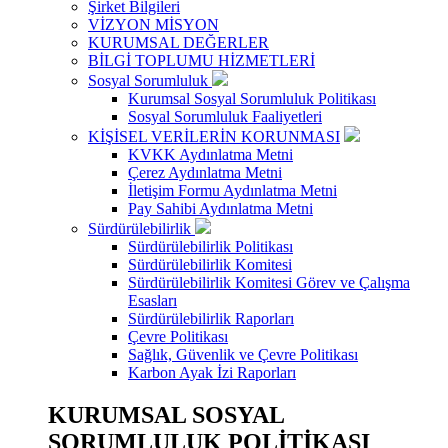
Şirket Bilgileri
VİZYON MİSYON
KURUMSAL DEĞERLER
BİLGİ TOPLUMU HİZMETLERİ
Sosyal Sorumluluk
Kurumsal Sosyal Sorumluluk Politikası
Sosyal Sorumluluk Faaliyetleri
KİŞİSEL VERİLERİN KORUNMASI
KVKK Aydınlatma Metni
Çerez Aydınlatma Metni
İletişim Formu Aydınlatma Metni
Pay Sahibi Aydınlatma Metni
Sürdürülebilirlik
Sürdürülebilirlik Politikası
Sürdürülebilirlik Komitesi
Sürdürülebilirlik Komitesi Görev ve Çalışma
Esasları
Sürdürülebilirlik Raporları
Çevre Politikası
Sağlık, Güvenlik ve Çevre Politikası
Karbon Ayak İzi Raporları
KURUMSAL SOSYAL
SORUMLULUK POLİTİKASI