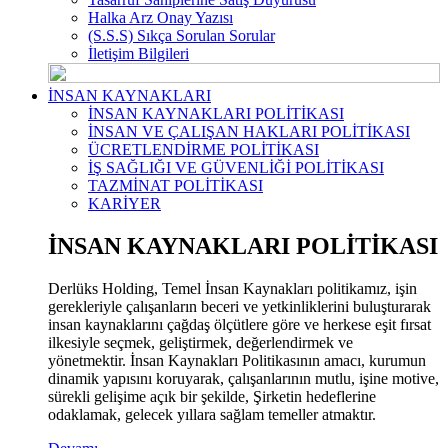
Halka Arz Onay Yazısı
(S.S.S) Sıkça Sorulan Sorular
İletişim Bilgileri
İNSAN KAYNAKLARI
İNSAN KAYNAKLARI POLİTİKASI
İNSAN VE ÇALIŞAN HAKLARI POLİTİKASI
ÜCRETLENDİRME POLİTİKASI
İŞ SAĞLIĞI VE GÜVENLİĞİ POLİTİKASI
TAZMİNAT POLİTİKASI
KARİYER
İNSAN KAYNAKLARI POLİTİKASI
Derlüks Holding, Temel İnsan Kaynakları politikamız, işin
gerekleriyle çalışanların beceri ve yetkinliklerini buluşturarak
insan kaynaklarını çağdaş ölçütlere göre ve herkese eşit fırsat
ilkesiyle seçmek, geliştirmek, değerlendirmek ve
yönetmektir. İnsan Kaynakları Politikasının amacı, kurumun
dinamik yapısını koruyarak, çalışanlarının mutlu, işine motive,
sürekli gelişime açık bir şekilde, Şirketin hedeflerine
odaklamak, gelecek yıllara sağlam temeller atmaktır.