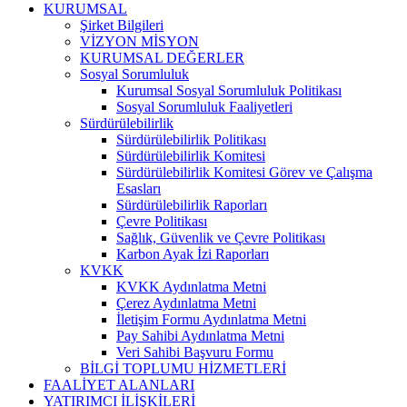
KURUMSAL
Şirket Bilgileri
VİZYON MİSYON
KURUMSAL DEĞERLER
Sosyal Sorumluluk
Kurumsal Sosyal Sorumluluk Politikası
Sosyal Sorumluluk Faaliyetleri
Sürdürülebilirlik
Sürdürülebilirlik Politikası
Sürdürülebilirlik Komitesi
Sürdürülebilirlik Komitesi Görev ve Çalışma
Esasları
Sürdürülebilirlik Raporları
Çevre Politikası
Sağlık, Güvenlik ve Çevre Politikası
Karbon Ayak İzi Raporları
KVKK
KVKK Aydınlatma Metni
Çerez Aydınlatma Metni
İletişim Formu Aydınlatma Metni
Pay Sahibi Aydınlatma Metni
Veri Sahibi Başvuru Formu
BİLGİ TOPLUMU HİZMETLERİ
FAALİYET ALANLARI
YATIRIMCI İLİŞKİLERİ