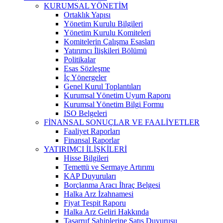
KURUMSAL YÖNETİM
Ortaklık Yapısı
Yönetim Kurulu Bilgileri
Yönetim Kurulu Komiteleri
Komitelerin Çalışma Esasları
Yatırımcı İlişkileri Bölümü
Politikalar
Esas Sözleşme
İç Yönergeler
Genel Kurul Toplantıları
Kurumsal Yönetim Uyum Raporu
Kurumsal Yönetim Bilgi Formu
ISO Belgeleri
FİNANSAL SONUÇLAR VE FAALİYETLER
Faaliyet Raporları
Finansal Raporlar
YATIRIMCI İLİŞKİLERİ
Hisse Bilgileri
Temettü ve Sermaye Artırımı
KAP Duyuruları
Borçlanma Aracı İhraç Belgesi
Halka Arz İzahnamesi
Fiyat Tespit Raporu
Halka Arz Geliri Hakkında
Tasarruf Sahiplerine Satış Duyurusu