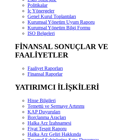
Politikalar
İç Yönergeler
Genel Kurul Toplantıları
Kurumsal Yönetim Uyum Raporu
Kurumsal Yönetim Bilgi Formu
ISO Belgeleri
FİNANSAL SONUÇLAR VE
FAALİYETLER
Faaliyet Raporları
Finansal Raporlar
YATIRIMCI İLİŞKİLERİ
Hisse Bilgileri
Temettü ve Sermaye Artırımı
KAP Duyuruları
Borçlanma Araçları
Halka Arz İzahnamesi
Fiyat Tespit Raporu
Halka Arz Geliri Hakkında
Tasarruf Sahiplerine Satış Duyurusu