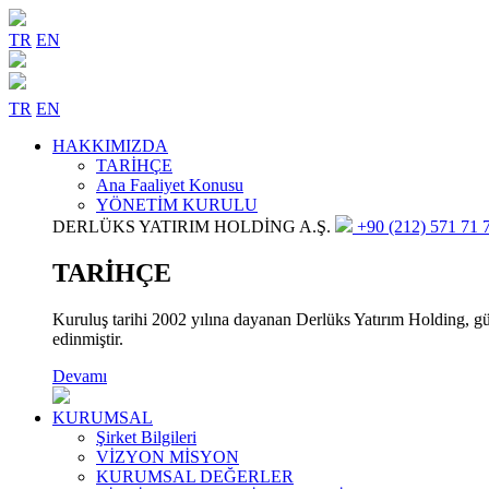
TR
EN
TR
EN
HAKKIMIZDA
TARİHÇE
Ana Faaliyet Konusu
YÖNETİM KURULU
DERLÜKS YATIRIM HOLDİNG A.Ş.
+90 (212) 571 71 7
TARİHÇE
Kuruluş tarihi 2002 yılına dayanan Derlüks Yatırım Holding, gün
edinmiştir.
Devamı
KURUMSAL
Şirket Bilgileri
VİZYON MİSYON
KURUMSAL DEĞERLER