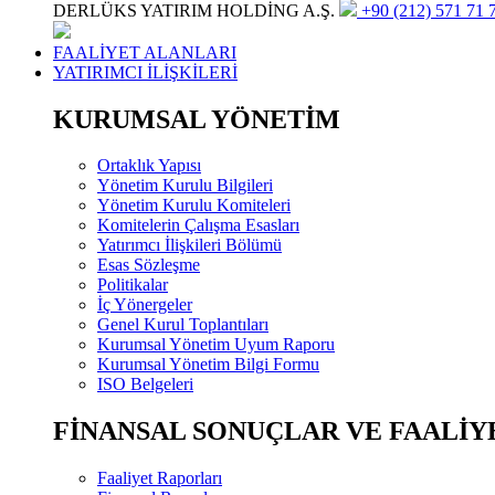
DERLÜKS YATIRIM HOLDİNG A.Ş.
+90 (212) 571 71 7
FAALİYET ALANLARI
YATIRIMCI İLİŞKİLERİ
KURUMSAL YÖNETİM
Ortaklık Yapısı
Yönetim Kurulu Bilgileri
Yönetim Kurulu Komiteleri
Komitelerin Çalışma Esasları
Yatırımcı İlişkileri Bölümü
Esas Sözleşme
Politikalar
İç Yönergeler
Genel Kurul Toplantıları
Kurumsal Yönetim Uyum Raporu
Kurumsal Yönetim Bilgi Formu
ISO Belgeleri
FİNANSAL SONUÇLAR VE FAALİY
Faaliyet Raporları