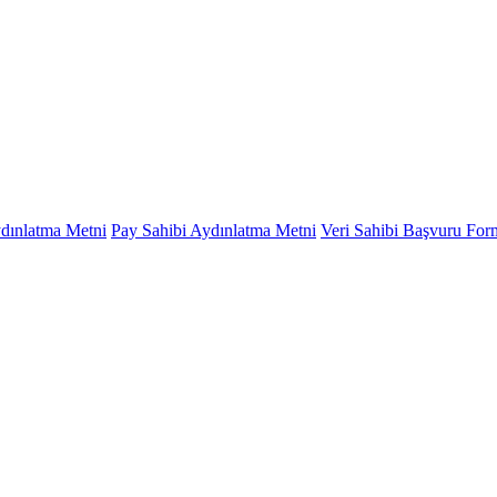
ydınlatma Metni
Pay Sahibi Aydınlatma Metni
Veri Sahibi Başvuru Fo