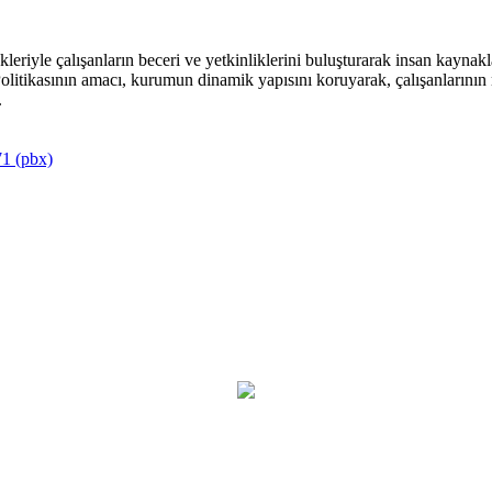
riyle çalışanların beceri ve yetkinliklerini buluşturarak insan kaynakla
itikasının amacı, kurumun dinamik yapısını koruyarak, çalışanlarının mu
.
1 (pbx)