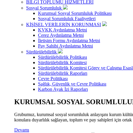
BİLGİ TOPLUMU HİZMETLERİ
Sosyal Sorumluluk
Kurumsal Sosyal Sorumluluk Politikası
Sosyal Sorumluluk Faaliyetleri
KİŞİSEL VERİLERİN KORUNMASI
KVKK Aydınlatma Metni
Çerez Aydınlatma Metni
İletişim Formu Aydınlatma Metni
Pay Sahibi Aydınlatma Metni
Sürdürülebilirlik
Sürdürülebilirlik Politikası
Sürdürülebilirlik Komitesi
Sürdürülebilirlik Komitesi Görev ve Çalışma Esasl
Sürdürülebilirlik Raporları
Çevre Politikası
Sağlık, Güvenlik ve Çevre Politikası
Karbon Ayak İzi Raporları
KURUMSAL SOSYAL SORUMLULUK
Grubumuz, kurumsal sosyal sorumluluk anlayışını kurum kültür
konulara duyarlılık sağlayan, toplum ve pay sahipleri için orta
Devamı