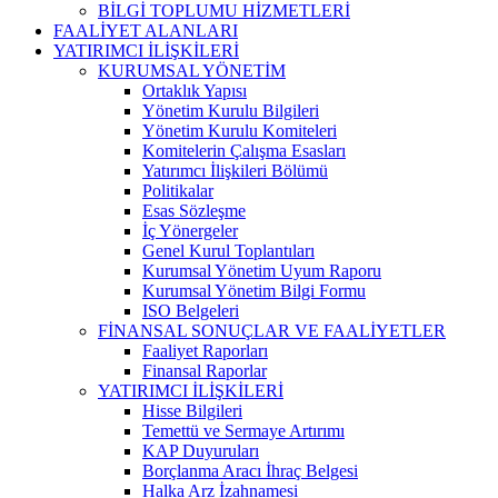
BİLGİ TOPLUMU HİZMETLERİ
FAALİYET ALANLARI
YATIRIMCI İLİŞKİLERİ
KURUMSAL YÖNETİM
Ortaklık Yapısı
Yönetim Kurulu Bilgileri
Yönetim Kurulu Komiteleri
Komitelerin Çalışma Esasları
Yatırımcı İlişkileri Bölümü
Politikalar
Esas Sözleşme
İç Yönergeler
Genel Kurul Toplantıları
Kurumsal Yönetim Uyum Raporu
Kurumsal Yönetim Bilgi Formu
ISO Belgeleri
FİNANSAL SONUÇLAR VE FAALİYETLER
Faaliyet Raporları
Finansal Raporlar
YATIRIMCI İLİŞKİLERİ
Hisse Bilgileri
Temettü ve Sermaye Artırımı
KAP Duyuruları
Borçlanma Aracı İhraç Belgesi
Halka Arz İzahnamesi