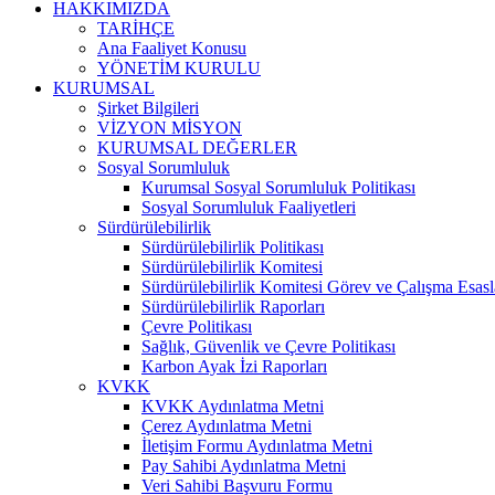
HAKKIMIZDA
TARİHÇE
Ana Faaliyet Konusu
YÖNETİM KURULU
KURUMSAL
Şirket Bilgileri
VİZYON MİSYON
KURUMSAL DEĞERLER
Sosyal Sorumluluk
Kurumsal Sosyal Sorumluluk Politikası
Sosyal Sorumluluk Faaliyetleri
Sürdürülebilirlik
Sürdürülebilirlik Politikası
Sürdürülebilirlik Komitesi
Sürdürülebilirlik Komitesi Görev ve Çalışma Esasl
Sürdürülebilirlik Raporları
Çevre Politikası
Sağlık, Güvenlik ve Çevre Politikası
Karbon Ayak İzi Raporları
KVKK
KVKK Aydınlatma Metni
Çerez Aydınlatma Metni
İletişim Formu Aydınlatma Metni
Pay Sahibi Aydınlatma Metni
Veri Sahibi Başvuru Formu