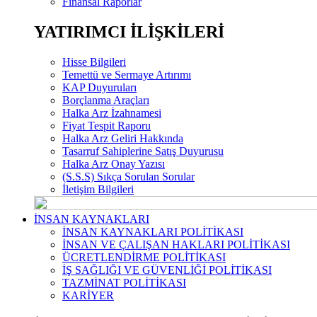
Finansal Raporlar
YATIRIMCI İLİŞKİLERİ
Hisse Bilgileri
Temettü ve Sermaye Artırımı
KAP Duyuruları
Borçlanma Araçları
Halka Arz İzahnamesi
Fiyat Tespit Raporu
Halka Arz Geliri Hakkında
Tasarruf Sahiplerine Satış Duyurusu
Halka Arz Onay Yazısı
(S.S.S) Sıkça Sorulan Sorular
İletişim Bilgileri
İNSAN KAYNAKLARI
İNSAN KAYNAKLARI POLİTİKASI
İNSAN VE ÇALIŞAN HAKLARI POLİTİKASI
ÜCRETLENDİRME POLİTİKASI
İŞ SAĞLIĞI VE GÜVENLİĞİ POLİTİKASI
TAZMİNAT POLİTİKASI
KARİYER