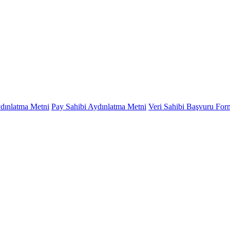
ydınlatma Metni
Pay Sahibi Aydınlatma Metni
Veri Sahibi Başvuru Fo