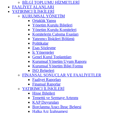
BİLGİ TOPLUMU HİZMETLERİ
FAALİYET ALANLARI
YATIRIMCI İLİŞKİLERİ
KURUMSAL YÖNETİM
Ortaklık Yapısı
Yönetim Kurulu Bilgileri
Yönetim Kurulu Komiteleri
Komitelerin Çalışma Esasları
Yatırımcı İlişkileri Bölümü
Politikalar
Esas Sözleşme
İç Yönergeler
Genel Kurul Toplantıları
Kurumsal Yönetim Uyum Raporu
Kurumsal Yönetim Bilgi Formu
ISO Belgeleri
FİNANSAL SONUÇLAR VE FAALİYETLER
Faaliyet Raporları
Finansal Raporlar
YATIRIMCI İLİŞKİLERİ
Hisse Bilgileri
Temettü ve Sermaye Artırımı
KAP Duyuruları
Borçlanma Aracı İhraç Belgesi
Halka Arz İzahnamesi