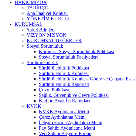
HAKKIMIZDA
TARİHÇE
Ana Faaliyet Konusu
YÖNETİM KURULU
KURUMSAL
Şirket Bilgileri
VİZYON MİSYON
KURUMSAL DEĞERLER
Sosyal Sorumluluk
Kurumsal Sosyal Sorumluluk Politikası
Sosyal Sorumluluk Faaliyetleri
Sürdürülebilirlik
Sürdürülebilirlik Politikası
Sürdürülebilirlik Komitesi
Sürdürülebilirlik Komitesi Görev ve Çalışma Esasl
Sürdürülebilirlik Raporları
Çevre Politikası
Sağlık, Güvenlik ve Çevre Politikası
Karbon Ayak İzi Raporları
KVKK
KVKK Aydınlatma Metni
Çerez Aydınlatma Metni
İletişim Formu Aydınlatma Metni
Pay Sahibi Aydınlatma Metni
Veri Sahibi Başvuru Formu