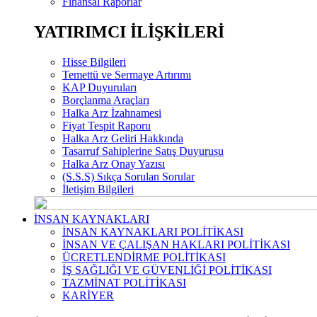
Finansal Raporlar
YATIRIMCI İLİŞKİLERİ
Hisse Bilgileri
Temettü ve Sermaye Artırımı
KAP Duyuruları
Borçlanma Araçları
Halka Arz İzahnamesi
Fiyat Tespit Raporu
Halka Arz Geliri Hakkında
Tasarruf Sahiplerine Satış Duyurusu
Halka Arz Onay Yazısı
(S.S.S) Sıkça Sorulan Sorular
İletişim Bilgileri
İNSAN KAYNAKLARI
İNSAN KAYNAKLARI POLİTİKASI
İNSAN VE ÇALIŞAN HAKLARI POLİTİKASI
ÜCRETLENDİRME POLİTİKASI
İŞ SAĞLIĞI VE GÜVENLİĞİ POLİTİKASI
TAZMİNAT POLİTİKASI
KARİYER