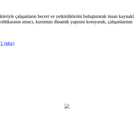
riyle çalışanların beceri ve yetkinliklerini buluşturarak insan kaynakla
itikasının amacı, kurumun dinamik yapısını koruyarak, çalışanlarının mu
.
1 (pbx)