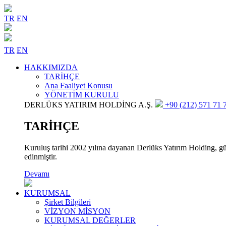
TR
EN
TR
EN
HAKKIMIZDA
TARİHÇE
Ana Faaliyet Konusu
YÖNETİM KURULU
DERLÜKS YATIRIM HOLDİNG A.Ş.
+90 (212) 571 71 7
TARİHÇE
Kuruluş tarihi 2002 yılına dayanan Derlüks Yatırım Holding, gün
edinmiştir.
Devamı
KURUMSAL
Şirket Bilgileri
VİZYON MİSYON
KURUMSAL DEĞERLER