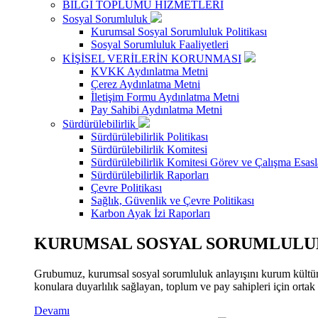
BİLGİ TOPLUMU HİZMETLERİ
Sosyal Sorumluluk
Kurumsal Sosyal Sorumluluk Politikası
Sosyal Sorumluluk Faaliyetleri
KİŞİSEL VERİLERİN KORUNMASI
KVKK Aydınlatma Metni
Çerez Aydınlatma Metni
İletişim Formu Aydınlatma Metni
Pay Sahibi Aydınlatma Metni
Sürdürülebilirlik
Sürdürülebilirlik Politikası
Sürdürülebilirlik Komitesi
Sürdürülebilirlik Komitesi Görev ve Çalışma Esasl
Sürdürülebilirlik Raporları
Çevre Politikası
Sağlık, Güvenlik ve Çevre Politikası
Karbon Ayak İzi Raporları
KURUMSAL SOSYAL SORUMLULUK
Grubumuz, kurumsal sosyal sorumluluk anlayışını kurum kültür
konulara duyarlılık sağlayan, toplum ve pay sahipleri için orta
Devamı