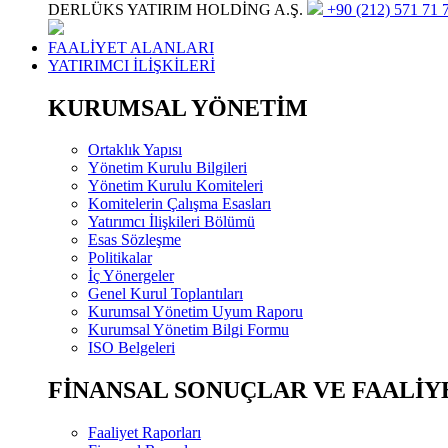
DERLÜKS YATIRIM HOLDİNG A.Ş.
+90 (212) 571 71 7
FAALİYET ALANLARI
YATIRIMCI İLİŞKİLERİ
KURUMSAL YÖNETİM
Ortaklık Yapısı
Yönetim Kurulu Bilgileri
Yönetim Kurulu Komiteleri
Komitelerin Çalışma Esasları
Yatırımcı İlişkileri Bölümü
Esas Sözleşme
Politikalar
İç Yönergeler
Genel Kurul Toplantıları
Kurumsal Yönetim Uyum Raporu
Kurumsal Yönetim Bilgi Formu
ISO Belgeleri
FİNANSAL SONUÇLAR VE FAALİY
Faaliyet Raporları