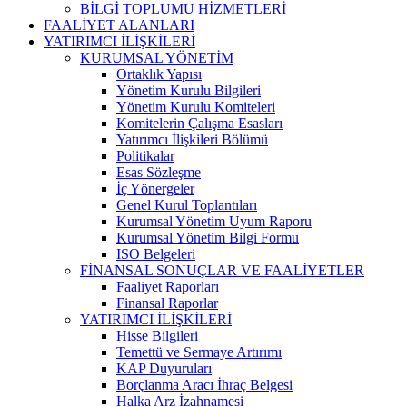
BİLGİ TOPLUMU HİZMETLERİ
FAALİYET ALANLARI
YATIRIMCI İLİŞKİLERİ
KURUMSAL YÖNETİM
Ortaklık Yapısı
Yönetim Kurulu Bilgileri
Yönetim Kurulu Komiteleri
Komitelerin Çalışma Esasları
Yatırımcı İlişkileri Bölümü
Politikalar
Esas Sözleşme
İç Yönergeler
Genel Kurul Toplantıları
Kurumsal Yönetim Uyum Raporu
Kurumsal Yönetim Bilgi Formu
ISO Belgeleri
FİNANSAL SONUÇLAR VE FAALİYETLER
Faaliyet Raporları
Finansal Raporlar
YATIRIMCI İLİŞKİLERİ
Hisse Bilgileri
Temettü ve Sermaye Artırımı
KAP Duyuruları
Borçlanma Aracı İhraç Belgesi
Halka Arz İzahnamesi