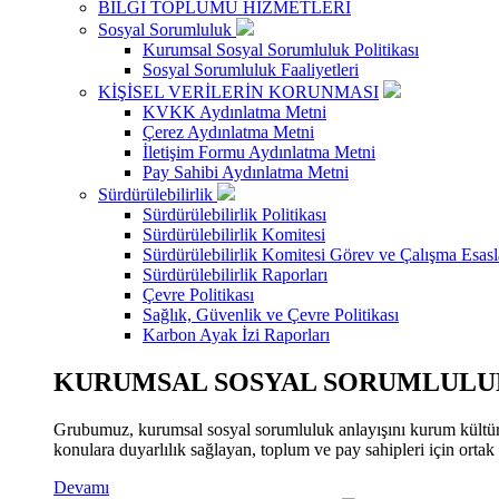
BİLGİ TOPLUMU HİZMETLERİ
Sosyal Sorumluluk
Kurumsal Sosyal Sorumluluk Politikası
Sosyal Sorumluluk Faaliyetleri
KİŞİSEL VERİLERİN KORUNMASI
KVKK Aydınlatma Metni
Çerez Aydınlatma Metni
İletişim Formu Aydınlatma Metni
Pay Sahibi Aydınlatma Metni
Sürdürülebilirlik
Sürdürülebilirlik Politikası
Sürdürülebilirlik Komitesi
Sürdürülebilirlik Komitesi Görev ve Çalışma Esasl
Sürdürülebilirlik Raporları
Çevre Politikası
Sağlık, Güvenlik ve Çevre Politikası
Karbon Ayak İzi Raporları
KURUMSAL SOSYAL SORUMLULUK
Grubumuz, kurumsal sosyal sorumluluk anlayışını kurum kültür
konulara duyarlılık sağlayan, toplum ve pay sahipleri için orta
Devamı