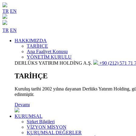
TR
EN
TR
EN
HAKKIMIZDA
TARİHÇE
Ana Faaliyet Konusu
YÖNETİM KURULU
DERLÜKS YATIRIM HOLDİNG A.Ş.
+90 (212) 571 71 7
TARİHÇE
Kuruluş tarihi 2002 yılına dayanan Derlüks Yatırım Holding, gün
edinmiştir.
Devamı
KURUMSAL
Şirket Bilgileri
VİZYON MİSYON
KURUMSAL DEĞERLER