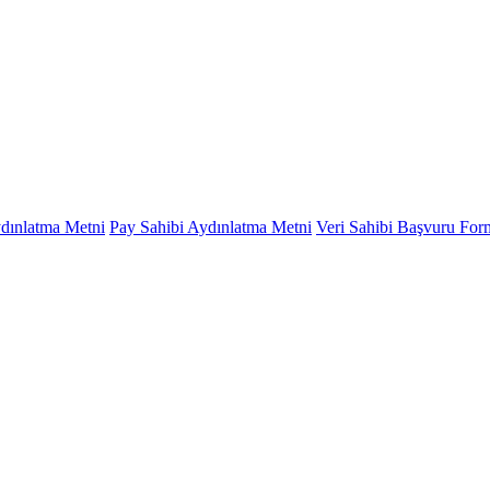
ydınlatma Metni
Pay Sahibi Aydınlatma Metni
Veri Sahibi Başvuru Fo