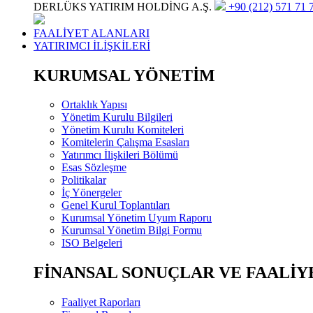
DERLÜKS YATIRIM HOLDİNG A.Ş.
+90 (212) 571 71 7
FAALİYET ALANLARI
YATIRIMCI İLİŞKİLERİ
KURUMSAL YÖNETİM
Ortaklık Yapısı
Yönetim Kurulu Bilgileri
Yönetim Kurulu Komiteleri
Komitelerin Çalışma Esasları
Yatırımcı İlişkileri Bölümü
Esas Sözleşme
Politikalar
İç Yönergeler
Genel Kurul Toplantıları
Kurumsal Yönetim Uyum Raporu
Kurumsal Yönetim Bilgi Formu
ISO Belgeleri
FİNANSAL SONUÇLAR VE FAALİY
Faaliyet Raporları