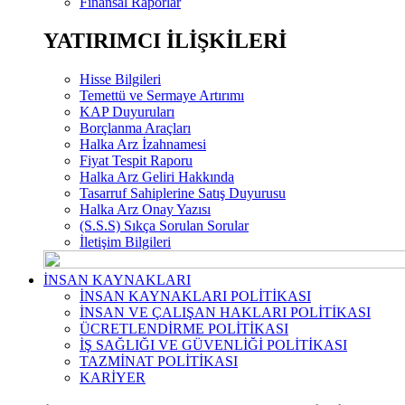
Finansal Raporlar
YATIRIMCI İLİŞKİLERİ
Hisse Bilgileri
Temettü ve Sermaye Artırımı
KAP Duyuruları
Borçlanma Araçları
Halka Arz İzahnamesi
Fiyat Tespit Raporu
Halka Arz Geliri Hakkında
Tasarruf Sahiplerine Satış Duyurusu
Halka Arz Onay Yazısı
(S.S.S) Sıkça Sorulan Sorular
İletişim Bilgileri
İNSAN KAYNAKLARI
İNSAN KAYNAKLARI POLİTİKASI
İNSAN VE ÇALIŞAN HAKLARI POLİTİKASI
ÜCRETLENDİRME POLİTİKASI
İŞ SAĞLIĞI VE GÜVENLİĞİ POLİTİKASI
TAZMİNAT POLİTİKASI
KARİYER