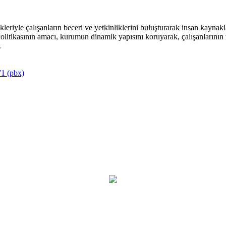
riyle çalışanların beceri ve yetkinliklerini buluşturarak insan kaynakla
itikasının amacı, kurumun dinamik yapısını koruyarak, çalışanlarının mu
.
1 (pbx)