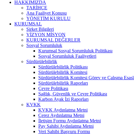
HAKKIMIZDA
TARİHÇE
Ana Faaliyet Konusu
YÖNETİM KURULU
KURUMSAL
Şirket Bilgileri
VİZYON MİSYON
KURUMSAL DEĞERLER
Sosyal Sorumluluk
Kurumsal Sosyal Sorumluluk Politikası
Sosyal Sorumluluk Faaliyetleri
Sürdürülebilirlik
Sürdürülebilirlik Politikası
Sürdürülebilirlik Komitesi
Sürdürülebilirlik Komitesi Görev ve Çalışma Esasl
Sürdürülebilirlik Raporları
Çevre Politikası
Sağlık, Güvenlik ve Çevre Politikası
Karbon Ayak İzi Raporları
KVKK
KVKK Aydınlatma Metni
Çerez Aydınlatma Metni
İletişim Formu Aydınlatma Metni
Pay Sahibi Aydınlatma Metni
Veri Sahibi Başvuru Formu