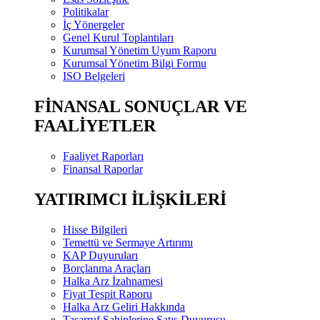
Politikalar
İç Yönergeler
Genel Kurul Toplantıları
Kurumsal Yönetim Uyum Raporu
Kurumsal Yönetim Bilgi Formu
ISO Belgeleri
FİNANSAL SONUÇLAR VE
FAALİYETLER
Faaliyet Raporları
Finansal Raporlar
YATIRIMCI İLİŞKİLERİ
Hisse Bilgileri
Temettü ve Sermaye Artırımı
KAP Duyuruları
Borçlanma Araçları
Halka Arz İzahnamesi
Fiyat Tespit Raporu
Halka Arz Geliri Hakkında
Tasarruf Sahiplerine Satış Duyurusu