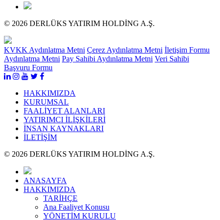
© 2026 DERLÜKS YATIRIM HOLDİNG A.Ş.
KVKK Aydınlatma Metni
Çerez Aydınlatma Metni
İletişim Formu
Aydınlatma Metni
Pay Sahibi Aydınlatma Metni
Veri Sahibi
Başvuru Formu
HAKKIMIZDA
KURUMSAL
FAALİYET ALANLARI
YATIRIMCI İLİŞKİLERİ
İNSAN KAYNAKLARI
İLETİŞİM
© 2026 DERLÜKS YATIRIM HOLDİNG A.Ş.
ANASAYFA
HAKKIMIZDA
TARİHÇE
Ana Faaliyet Konusu
YÖNETİM KURULU