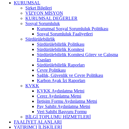
KURUMSAL
Şirket Bilgileri
VİZYON MİSYON
KURUMSAL DEĞERLER
Sosyal Sorumluluk
Kurumsal Sosyal Sorumluluk Politikası
Sosyal Sorumluluk Faaliyetleri
Sürdürülebilirlik
Sürdürülebilirlik Politikası
Sürdürülebilirlik Komitesi
Sürdürülebilirlik Komitesi Görev ve Çalışma
Esasları
Sürdürülebilirlik Raporları
Çevre Politikası
Sağlık, Güvenlik ve Çevre Politikası
Karbon Ayak İzi Raporları
KVKK
KVKK Aydınlatma Metni
Çerez Aydınlatma Metni
İletişim Formu Aydınlatma Metni
Pay Sahibi Aydınlatma Metni
Veri Sahibi Başvuru Formu
BİLGİ TOPLUMU HİZMETLERİ
FAALİYET ALANLARI
YATIRIMCI İLİŞKİLERİ