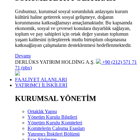
Grubumuz, kurumsal sosyal sorumluluk anlayışını kurum
kültürü haline getirerek sosyal gelişmeye, doğanın
korunmasına katkısağlamayı amaçlamaktadır. Bu kapsamda
ekonomik, sosyal ve çevresel konulara duyarlılık sağlayan,
toplum ve pay sahipleri için ortak değer yaratan toplumun
yaşam kalitesini iyileştirerek mutlu birtoplum oluşmasına
katkısağlayan çalışmaların desteklenmesi hedeflenmektedir.
Devamı
DERLÜKS YATIRIM HOLDİNG A.Ş.
+90 (212) 571 71
71 (pbx)
FAALİYET ALANLARI
YATIRIMCI İLİŞKİLERİ
KURUMSAL YÖNETİM
Ortaklık Yapısı
Yönetim Kurulu Bilgileri
Yönetim Kurulu Komiteleri
Komitelerin Çalışma Esasları
Yatırımcı İlişkileri Bölümü
Esas Sözleşme