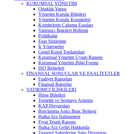
KURUMSAL YÖNETİM
Ortaklık Yapısı
Yönetim Kurulu Bilgileri
Yönetim Kurulu Komiteleri
Komitelerin Çalışma Esasları
Yatırımcı İlişkileri Bölümü
Politikalar
Esas Sözleşme
İç Yönergeler
Genel Kurul Toplantıları
Kurumsal Yönetim Uyum Raporu
Kurumsal Yönetim Bilgi Formu
ISO Belgeleri
FİNANSAL SONUÇLAR VE FAALİYETLER
Faaliyet Raporları
Finansal Raporlar
YATIRIMCI İLİŞKİLERİ
Hisse Bilgileri
Temettü ve Sermaye Artırımı
KAP Duyuruları
Borçlanma Aracı İhraç Belgesi
Halka Arz İzahnamesi
Fiyat Tespit Raporu
Halka Arz Geliri Hakkında
Tasarruf Sahiplerine Satış Duyurusu