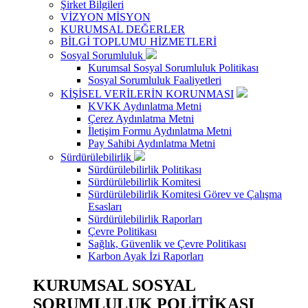
Şirket Bilgileri
VİZYON MİSYON
KURUMSAL DEĞERLER
BİLGİ TOPLUMU HİZMETLERİ
Sosyal Sorumluluk
Kurumsal Sosyal Sorumluluk Politikası
Sosyal Sorumluluk Faaliyetleri
KİŞİSEL VERİLERİN KORUNMASI
KVKK Aydınlatma Metni
Çerez Aydınlatma Metni
İletişim Formu Aydınlatma Metni
Pay Sahibi Aydınlatma Metni
Sürdürülebilirlik
Sürdürülebilirlik Politikası
Sürdürülebilirlik Komitesi
Sürdürülebilirlik Komitesi Görev ve Çalışma
Esasları
Sürdürülebilirlik Raporları
Çevre Politikası
Sağlık, Güvenlik ve Çevre Politikası
Karbon Ayak İzi Raporları
KURUMSAL SOSYAL
SORUMLULUK POLİTİKASI