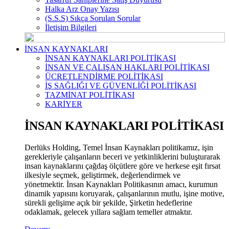
Halka Arz Onay Yazısı
(S.S.S) Sıkça Sorulan Sorular
İletişim Bilgileri
İNSAN KAYNAKLARI
İNSAN KAYNAKLARI POLİTİKASI
İNSAN VE ÇALIŞAN HAKLARI POLİTİKASI
ÜCRETLENDİRME POLİTİKASI
İŞ SAĞLIĞI VE GÜVENLİĞİ POLİTİKASI
TAZMİNAT POLİTİKASI
KARİYER
İNSAN KAYNAKLARI POLİTİKASI
Derlüks Holding, Temel İnsan Kaynakları politikamız, işin
gerekleriyle çalışanların beceri ve yetkinliklerini buluşturarak
insan kaynaklarını çağdaş ölçütlere göre ve herkese eşit fırsat
ilkesiyle seçmek, geliştirmek, değerlendirmek ve
yönetmektir. İnsan Kaynakları Politikasının amacı, kurumun
dinamik yapısını koruyarak, çalışanlarının mutlu, işine motive,
sürekli gelişime açık bir şekilde, Şirketin hedeflerine
odaklamak, gelecek yıllara sağlam temeller atmaktır.