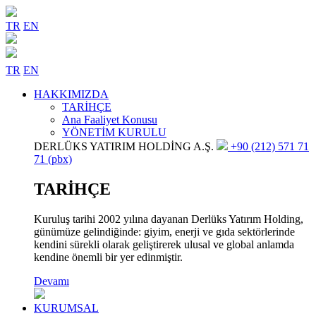
TR
EN
TR
EN
HAKKIMIZDA
TARİHÇE
Ana Faaliyet Konusu
YÖNETİM KURULU
DERLÜKS YATIRIM HOLDİNG A.Ş.
+90 (212) 571 71
71 (pbx)
TARİHÇE
Kuruluş tarihi 2002 yılına dayanan Derlüks Yatırım Holding,
günümüze gelindiğinde: giyim, enerji ve gıda sektörlerinde
kendini sürekli olarak geliştirerek ulusal ve global anlamda
kendine önemli bir yer edinmiştir.
Devamı
KURUMSAL