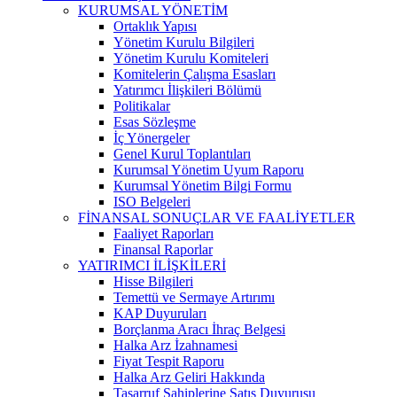
KURUMSAL YÖNETİM
Ortaklık Yapısı
Yönetim Kurulu Bilgileri
Yönetim Kurulu Komiteleri
Komitelerin Çalışma Esasları
Yatırımcı İlişkileri Bölümü
Politikalar
Esas Sözleşme
İç Yönergeler
Genel Kurul Toplantıları
Kurumsal Yönetim Uyum Raporu
Kurumsal Yönetim Bilgi Formu
ISO Belgeleri
FİNANSAL SONUÇLAR VE FAALİYETLER
Faaliyet Raporları
Finansal Raporlar
YATIRIMCI İLİŞKİLERİ
Hisse Bilgileri
Temettü ve Sermaye Artırımı
KAP Duyuruları
Borçlanma Aracı İhraç Belgesi
Halka Arz İzahnamesi
Fiyat Tespit Raporu
Halka Arz Geliri Hakkında
Tasarruf Sahiplerine Satış Duyurusu