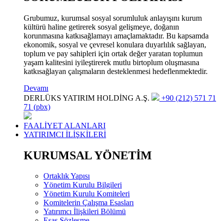
Grubumuz, kurumsal sosyal sorumluluk anlayışını kurum
kültürü haline getirerek sosyal gelişmeye, doğanın
korunmasına katkısağlamayı amaçlamaktadır. Bu kapsamda
ekonomik, sosyal ve çevresel konulara duyarlılık sağlayan,
toplum ve pay sahipleri için ortak değer yaratan toplumun
yaşam kalitesini iyileştirerek mutlu birtoplum oluşmasına
katkısağlayan çalışmaların desteklenmesi hedeflenmektedir.
Devamı
DERLÜKS YATIRIM HOLDİNG A.Ş.
+90 (212) 571 71
71 (pbx)
FAALİYET ALANLARI
YATIRIMCI İLİŞKİLERİ
KURUMSAL YÖNETİM
Ortaklık Yapısı
Yönetim Kurulu Bilgileri
Yönetim Kurulu Komiteleri
Komitelerin Çalışma Esasları
Yatırımcı İlişkileri Bölümü
Esas Sözleşme