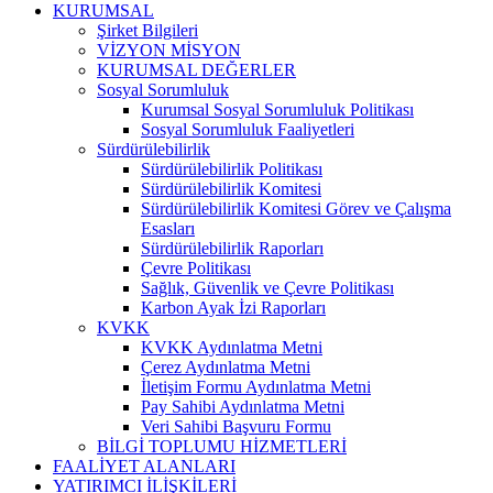
KURUMSAL
Şirket Bilgileri
VİZYON MİSYON
KURUMSAL DEĞERLER
Sosyal Sorumluluk
Kurumsal Sosyal Sorumluluk Politikası
Sosyal Sorumluluk Faaliyetleri
Sürdürülebilirlik
Sürdürülebilirlik Politikası
Sürdürülebilirlik Komitesi
Sürdürülebilirlik Komitesi Görev ve Çalışma
Esasları
Sürdürülebilirlik Raporları
Çevre Politikası
Sağlık, Güvenlik ve Çevre Politikası
Karbon Ayak İzi Raporları
KVKK
KVKK Aydınlatma Metni
Çerez Aydınlatma Metni
İletişim Formu Aydınlatma Metni
Pay Sahibi Aydınlatma Metni
Veri Sahibi Başvuru Formu
BİLGİ TOPLUMU HİZMETLERİ
FAALİYET ALANLARI
YATIRIMCI İLİŞKİLERİ