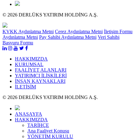
© 2026 DERLÜKS YATIRIM HOLDİNG A.Ş.
KVKK Aydınlatma Metni
Çerez Aydınlatma Metni
İletişim Formu
Aydınlatma Metni
Pay Sahibi Aydınlatma Metni
Veri Sahibi
Başvuru Formu
HAKKIMIZDA
KURUMSAL
FAALİYET ALANLARI
YATIRIMCI İLİŞKİLERİ
İNSAN KAYNAKLARI
İLETİŞİM
© 2026 DERLÜKS YATIRIM HOLDİNG A.Ş.
ANASAYFA
HAKKIMIZDA
TARİHÇE
Ana Faaliyet Konusu
YÖNETİM KURULU