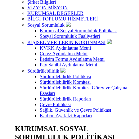
Şirket Bilgileri
VİZYON MİSYON
KURUMSAL DEĞERLER
BİLGİ TOPLUMU HİZMETLERİ
Sosyal Sorumluluk
Kurumsal Sosyal Sorumluluk Politikası
Sosyal Sorumluluk Faaliyetleri
KİŞİSEL VERİLERİN KORUNMASI
KVKK Aydınlatma Metni
Çerez Aydınlatma Metni
İletişim Formu Aydınlatma Metni
Pay Sahibi Aydınlatma Metni
Sürdürülebilirlik
Sürdürülebilirlik Politikası
Sürdürülebilirlik Komitesi
Sürdürülebilirlik Komitesi Görev ve Çalışma
Esasları
Sürdürülebilirlik Raporları
Çevre Politikası
Sağlık, Güvenlik ve Çevre Politikası
Karbon Ayak İzi Raporları
KURUMSAL SOSYAL
SORUMLULUK POLİTİKASI