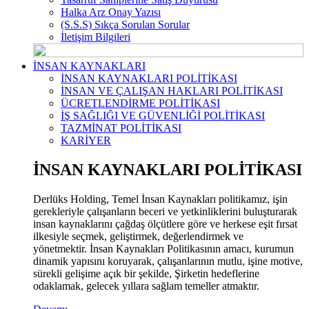
Halka Arz Onay Yazısı
(S.S.S) Sıkça Sorulan Sorular
İletişim Bilgileri
İNSAN KAYNAKLARI
İNSAN KAYNAKLARI POLİTİKASI
İNSAN VE ÇALIŞAN HAKLARI POLİTİKASI
ÜCRETLENDİRME POLİTİKASI
İŞ SAĞLIĞI VE GÜVENLİĞİ POLİTİKASI
TAZMİNAT POLİTİKASI
KARİYER
İNSAN KAYNAKLARI POLİTİKASI
Derlüks Holding, Temel İnsan Kaynakları politikamız, işin
gerekleriyle çalışanların beceri ve yetkinliklerini buluşturarak
insan kaynaklarını çağdaş ölçütlere göre ve herkese eşit fırsat
ilkesiyle seçmek, geliştirmek, değerlendirmek ve
yönetmektir. İnsan Kaynakları Politikasının amacı, kurumun
dinamik yapısını koruyarak, çalışanlarının mutlu, işine motive,
sürekli gelişime açık bir şekilde, Şirketin hedeflerine
odaklamak, gelecek yıllara sağlam temeller atmaktır.