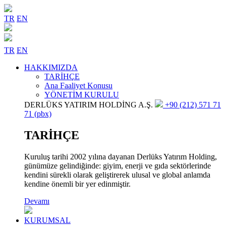
TR
EN
TR
EN
HAKKIMIZDA
TARİHÇE
Ana Faaliyet Konusu
YÖNETİM KURULU
DERLÜKS YATIRIM HOLDİNG A.Ş.
+90 (212) 571 71
71 (pbx)
TARİHÇE
Kuruluş tarihi 2002 yılına dayanan Derlüks Yatırım Holding,
günümüze gelindiğinde: giyim, enerji ve gıda sektörlerinde
kendini sürekli olarak geliştirerek ulusal ve global anlamda
kendine önemli bir yer edinmiştir.
Devamı
KURUMSAL