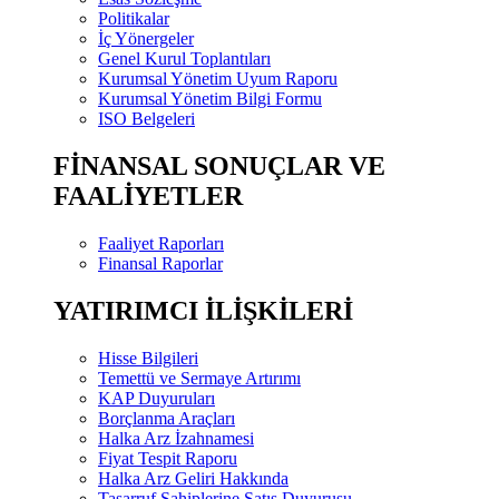
Politikalar
İç Yönergeler
Genel Kurul Toplantıları
Kurumsal Yönetim Uyum Raporu
Kurumsal Yönetim Bilgi Formu
ISO Belgeleri
FİNANSAL SONUÇLAR VE
FAALİYETLER
Faaliyet Raporları
Finansal Raporlar
YATIRIMCI İLİŞKİLERİ
Hisse Bilgileri
Temettü ve Sermaye Artırımı
KAP Duyuruları
Borçlanma Araçları
Halka Arz İzahnamesi
Fiyat Tespit Raporu
Halka Arz Geliri Hakkında
Tasarruf Sahiplerine Satış Duyurusu