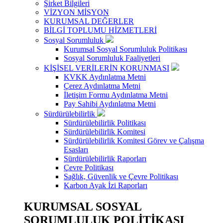
Şirket Bilgileri
VİZYON MİSYON
KURUMSAL DEĞERLER
BİLGİ TOPLUMU HİZMETLERİ
Sosyal Sorumluluk
Kurumsal Sosyal Sorumluluk Politikası
Sosyal Sorumluluk Faaliyetleri
KİŞİSEL VERİLERİN KORUNMASI
KVKK Aydınlatma Metni
Çerez Aydınlatma Metni
İletişim Formu Aydınlatma Metni
Pay Sahibi Aydınlatma Metni
Sürdürülebilirlik
Sürdürülebilirlik Politikası
Sürdürülebilirlik Komitesi
Sürdürülebilirlik Komitesi Görev ve Çalışma
Esasları
Sürdürülebilirlik Raporları
Çevre Politikası
Sağlık, Güvenlik ve Çevre Politikası
Karbon Ayak İzi Raporları
KURUMSAL SOSYAL
SORUMLULUK POLİTİKASI