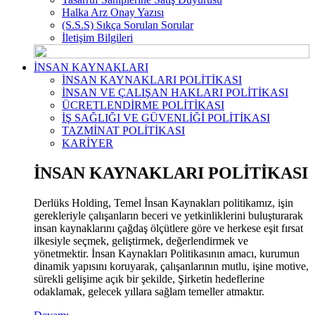
Halka Arz Onay Yazısı
(S.S.S) Sıkça Sorulan Sorular
İletişim Bilgileri
İNSAN KAYNAKLARI
İNSAN KAYNAKLARI POLİTİKASI
İNSAN VE ÇALIŞAN HAKLARI POLİTİKASI
ÜCRETLENDİRME POLİTİKASI
İŞ SAĞLIĞI VE GÜVENLİĞİ POLİTİKASI
TAZMİNAT POLİTİKASI
KARİYER
İNSAN KAYNAKLARI POLİTİKASI
Derlüks Holding, Temel İnsan Kaynakları politikamız, işin
gerekleriyle çalışanların beceri ve yetkinliklerini buluşturarak
insan kaynaklarını çağdaş ölçütlere göre ve herkese eşit fırsat
ilkesiyle seçmek, geliştirmek, değerlendirmek ve
yönetmektir. İnsan Kaynakları Politikasının amacı, kurumun
dinamik yapısını koruyarak, çalışanlarının mutlu, işine motive,
sürekli gelişime açık bir şekilde, Şirketin hedeflerine
odaklamak, gelecek yıllara sağlam temeller atmaktır.