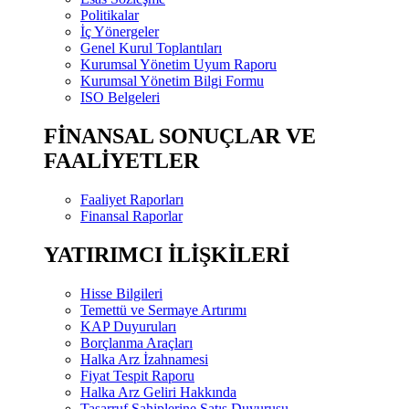
Politikalar
İç Yönergeler
Genel Kurul Toplantıları
Kurumsal Yönetim Uyum Raporu
Kurumsal Yönetim Bilgi Formu
ISO Belgeleri
FİNANSAL SONUÇLAR VE
FAALİYETLER
Faaliyet Raporları
Finansal Raporlar
YATIRIMCI İLİŞKİLERİ
Hisse Bilgileri
Temettü ve Sermaye Artırımı
KAP Duyuruları
Borçlanma Araçları
Halka Arz İzahnamesi
Fiyat Tespit Raporu
Halka Arz Geliri Hakkında
Tasarruf Sahiplerine Satış Duyurusu