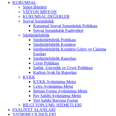
KURUMSAL
Şirket Bilgileri
VİZYON MİSYON
KURUMSAL DEĞERLER
Sosyal Sorumluluk
Kurumsal Sosyal Sorumluluk Politikası
Sosyal Sorumluluk Faaliyetleri
Sürdürülebilirlik
Sürdürülebilirlik Politikası
Sürdürülebilirlik Komitesi
Sürdürülebilirlik Komitesi Görev ve Çalışma
Esasları
Sürdürülebilirlik Raporları
Çevre Politikası
Sağlık, Güvenlik ve Çevre Politikası
Karbon Ayak İzi Raporları
KVKK
KVKK Aydınlatma Metni
Çerez Aydınlatma Metni
İletişim Formu Aydınlatma Metni
Pay Sahibi Aydınlatma Metni
Veri Sahibi Başvuru Formu
BİLGİ TOPLUMU HİZMETLERİ
FAALİYET ALANLARI
YATIRIMCI İLİŞKİLERİ