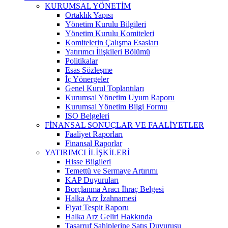
KURUMSAL YÖNETİM
Ortaklık Yapısı
Yönetim Kurulu Bilgileri
Yönetim Kurulu Komiteleri
Komitelerin Çalışma Esasları
Yatırımcı İlişkileri Bölümü
Politikalar
Esas Sözleşme
İç Yönergeler
Genel Kurul Toplantıları
Kurumsal Yönetim Uyum Raporu
Kurumsal Yönetim Bilgi Formu
ISO Belgeleri
FİNANSAL SONUÇLAR VE FAALİYETLER
Faaliyet Raporları
Finansal Raporlar
YATIRIMCI İLİŞKİLERİ
Hisse Bilgileri
Temettü ve Sermaye Artırımı
KAP Duyuruları
Borçlanma Aracı İhraç Belgesi
Halka Arz İzahnamesi
Fiyat Tespit Raporu
Halka Arz Geliri Hakkında
Tasarruf Sahiplerine Satış Duyurusu