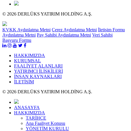
© 2026 DERLÜKS YATIRIM HOLDİNG A.Ş.
KVKK Aydınlatma Metni
Çerez Aydınlatma Metni
İletişim Formu
Aydınlatma Metni
Pay Sahibi Aydınlatma Metni
Veri Sahibi
Başvuru Formu
HAKKIMIZDA
KURUMSAL
FAALİYET ALANLARI
YATIRIMCI İLİŞKİLERİ
İNSAN KAYNAKLARI
İLETİŞİM
© 2026 DERLÜKS YATIRIM HOLDİNG A.Ş.
ANASAYFA
HAKKIMIZDA
TARİHÇE
Ana Faaliyet Konusu
YÖNETİM KURULU