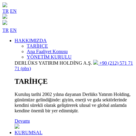
TR
EN
TR
EN
HAKKIMIZDA
TARİHÇE
Ana Faaliyet Konusu
YÖNETİM KURULU
DERLÜKS YATIRIM HOLDİNG A.Ş.
+90 (212) 571 71
71 (pbx)
TARİHÇE
Kuruluş tarihi 2002 yılına dayanan Derlüks Yatırım Holding,
günümüze gelindiğinde: giyim, enerji ve gıda sektörlerinde
kendini sürekli olarak geliştirerek ulusal ve global anlamda
kendine önemli bir yer edinmiştir.
Devamı
KURUMSAL