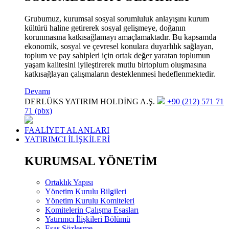
Grubumuz, kurumsal sosyal sorumluluk anlayışını kurum
kültürü haline getirerek sosyal gelişmeye, doğanın
korunmasına katkısağlamayı amaçlamaktadır. Bu kapsamda
ekonomik, sosyal ve çevresel konulara duyarlılık sağlayan,
toplum ve pay sahipleri için ortak değer yaratan toplumun
yaşam kalitesini iyileştirerek mutlu birtoplum oluşmasına
katkısağlayan çalışmaların desteklenmesi hedeflenmektedir.
Devamı
DERLÜKS YATIRIM HOLDİNG A.Ş.
+90 (212) 571 71
71 (pbx)
FAALİYET ALANLARI
YATIRIMCI İLİŞKİLERİ
KURUMSAL YÖNETİM
Ortaklık Yapısı
Yönetim Kurulu Bilgileri
Yönetim Kurulu Komiteleri
Komitelerin Çalışma Esasları
Yatırımcı İlişkileri Bölümü
Esas Sözleşme