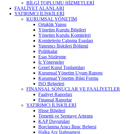
BİLGİ TOPLUMU HİZMETLERİ
FAALİYET ALANLARI
YATIRIMCI İLİŞKİLERİ
KURUMSAL YÖNETİM
Ortaklık Yapısı
Yönetim Kurulu Bilgileri
Yönetim Kurulu Komiteleri
Komitelerin Çalışma Esasları
Yatırımcı İlişkileri Bölümü
Politikalar
Esas Sözleşme
İç Yönergeler
Genel Kurul Toplantıları
Kurumsal Yönetim Uyum Raporu
Kurumsal Yönetim Bilgi Formu
ISO Belgeleri
FİNANSAL SONUÇLAR VE FAALİYETLER
Faaliyet Raporları
Finansal Raporlar
YATIRIMCI İLİŞKİLERİ
Hisse Bilgileri
Temettü ve Sermaye Artırımı
KAP Duyuruları
Borçlanma Aracı İhraç Belgesi
Halka Arz İzahnamesi