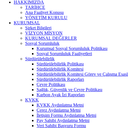
HAKKIMIZDA
TARİHÇE
Ana Faaliyet Konusu
YÖNETİM KURULU
KURUMSAL
Şirket Bilgileri
VİZYON MİSYON
KURUMSAL DEĞERLER
Sosyal Sorumluluk
Kurumsal Sosyal Sorumluluk Politikası
Sosyal Sorumluluk Faaliyetleri
Sürdürülebilirlik
Sürdürülebilirlik Politikası
Sürdürülebilirlik Komitesi
Sürdürülebilirlik Komitesi Görev ve Çalışma Esasl
Sürdürülebilirlik Raporları
Çevre Politikası
Sağlık, Güvenlik ve Çevre Politikası
Karbon Ayak İzi Raporları
KVKK
KVKK Aydınlatma Metni
Çerez Aydınlatma Metni
İletişim Formu Aydınlatma Metni
Pay Sahibi Aydınlatma Metni
Veri Sahibi Başvuru Formu