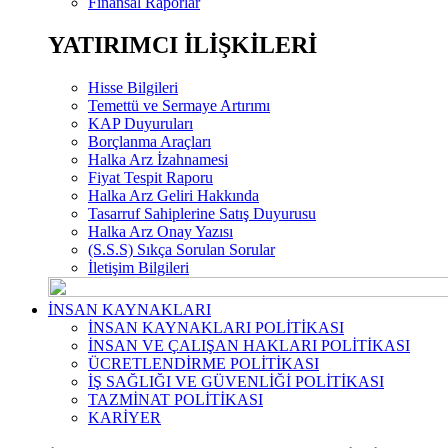
Finansal Raporlar
YATIRIMCI İLİŞKİLERİ
Hisse Bilgileri
Temettü ve Sermaye Artırımı
KAP Duyuruları
Borçlanma Araçları
Halka Arz İzahnamesi
Fiyat Tespit Raporu
Halka Arz Geliri Hakkında
Tasarruf Sahiplerine Satış Duyurusu
Halka Arz Onay Yazısı
(S.S.S) Sıkça Sorulan Sorular
İletişim Bilgileri
İNSAN KAYNAKLARI
İNSAN KAYNAKLARI POLİTİKASI
İNSAN VE ÇALIŞAN HAKLARI POLİTİKASI
ÜCRETLENDİRME POLİTİKASI
İŞ SAĞLIĞI VE GÜVENLİĞİ POLİTİKASI
TAZMİNAT POLİTİKASI
KARİYER