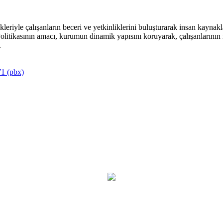
riyle çalışanların beceri ve yetkinliklerini buluşturarak insan kaynakla
itikasının amacı, kurumun dinamik yapısını koruyarak, çalışanlarının mu
.
1 (pbx)