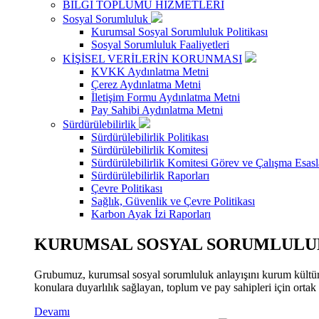
BİLGİ TOPLUMU HİZMETLERİ
Sosyal Sorumluluk
Kurumsal Sosyal Sorumluluk Politikası
Sosyal Sorumluluk Faaliyetleri
KİŞİSEL VERİLERİN KORUNMASI
KVKK Aydınlatma Metni
Çerez Aydınlatma Metni
İletişim Formu Aydınlatma Metni
Pay Sahibi Aydınlatma Metni
Sürdürülebilirlik
Sürdürülebilirlik Politikası
Sürdürülebilirlik Komitesi
Sürdürülebilirlik Komitesi Görev ve Çalışma Esasl
Sürdürülebilirlik Raporları
Çevre Politikası
Sağlık, Güvenlik ve Çevre Politikası
Karbon Ayak İzi Raporları
KURUMSAL SOSYAL SORUMLULUK
Grubumuz, kurumsal sosyal sorumluluk anlayışını kurum kültür
konulara duyarlılık sağlayan, toplum ve pay sahipleri için orta
Devamı