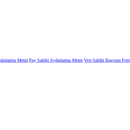
ydınlatma Metni
Pay Sahibi Aydınlatma Metni
Veri Sahibi Başvuru Fo