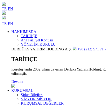
TR
EN
TR
EN
HAKKIMIZDA
TARİHÇE
Ana Faaliyet Konusu
YÖNETİM KURULU
DERLÜKS YATIRIM HOLDİNG A.Ş.
+90 (212) 571 71 7
TARİHÇE
Kuruluş tarihi 2002 yılına dayanan Derlüks Yatırım Holding, gün
edinmiştir.
Devamı
KURUMSAL
Şirket Bilgileri
VİZYON MİSYON
KURUMSAL DEĞERLER