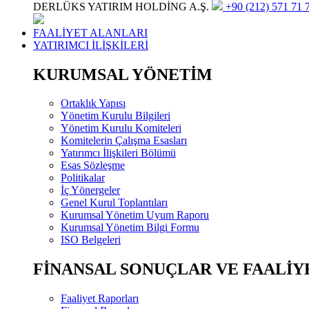
DERLÜKS YATIRIM HOLDİNG A.Ş.
+90 (212) 571 71 7
FAALİYET ALANLARI
YATIRIMCI İLİŞKİLERİ
KURUMSAL YÖNETİM
Ortaklık Yapısı
Yönetim Kurulu Bilgileri
Yönetim Kurulu Komiteleri
Komitelerin Çalışma Esasları
Yatırımcı İlişkileri Bölümü
Esas Sözleşme
Politikalar
İç Yönergeler
Genel Kurul Toplantıları
Kurumsal Yönetim Uyum Raporu
Kurumsal Yönetim Bilgi Formu
ISO Belgeleri
FİNANSAL SONUÇLAR VE FAALİY
Faaliyet Raporları