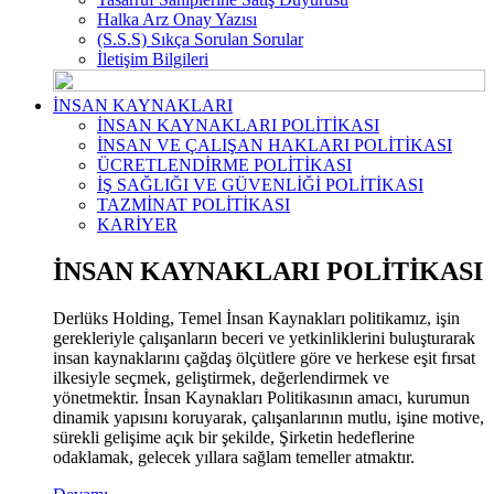
Halka Arz Onay Yazısı
(S.S.S) Sıkça Sorulan Sorular
İletişim Bilgileri
İNSAN KAYNAKLARI
İNSAN KAYNAKLARI POLİTİKASI
İNSAN VE ÇALIŞAN HAKLARI POLİTİKASI
ÜCRETLENDİRME POLİTİKASI
İŞ SAĞLIĞI VE GÜVENLİĞİ POLİTİKASI
TAZMİNAT POLİTİKASI
KARİYER
İNSAN KAYNAKLARI POLİTİKASI
Derlüks Holding, Temel İnsan Kaynakları politikamız, işin
gerekleriyle çalışanların beceri ve yetkinliklerini buluşturarak
insan kaynaklarını çağdaş ölçütlere göre ve herkese eşit fırsat
ilkesiyle seçmek, geliştirmek, değerlendirmek ve
yönetmektir. İnsan Kaynakları Politikasının amacı, kurumun
dinamik yapısını koruyarak, çalışanlarının mutlu, işine motive,
sürekli gelişime açık bir şekilde, Şirketin hedeflerine
odaklamak, gelecek yıllara sağlam temeller atmaktır.