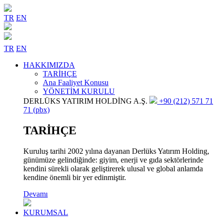
TR
EN
TR
EN
HAKKIMIZDA
TARİHÇE
Ana Faaliyet Konusu
YÖNETİM KURULU
DERLÜKS YATIRIM HOLDİNG A.Ş.
+90 (212) 571 71
71 (pbx)
TARİHÇE
Kuruluş tarihi 2002 yılına dayanan Derlüks Yatırım Holding,
günümüze gelindiğinde: giyim, enerji ve gıda sektörlerinde
kendini sürekli olarak geliştirerek ulusal ve global anlamda
kendine önemli bir yer edinmiştir.
Devamı
KURUMSAL