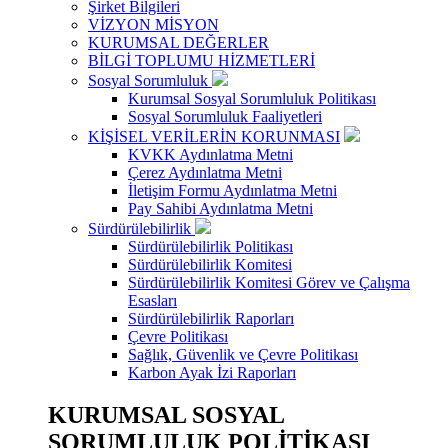
Şirket Bilgileri
VİZYON MİSYON
KURUMSAL DEĞERLER
BİLGİ TOPLUMU HİZMETLERİ
Sosyal Sorumluluk
Kurumsal Sosyal Sorumluluk Politikası
Sosyal Sorumluluk Faaliyetleri
KİŞİSEL VERİLERİN KORUNMASI
KVKK Aydınlatma Metni
Çerez Aydınlatma Metni
İletişim Formu Aydınlatma Metni
Pay Sahibi Aydınlatma Metni
Sürdürülebilirlik
Sürdürülebilirlik Politikası
Sürdürülebilirlik Komitesi
Sürdürülebilirlik Komitesi Görev ve Çalışma
Esasları
Sürdürülebilirlik Raporları
Çevre Politikası
Sağlık, Güvenlik ve Çevre Politikası
Karbon Ayak İzi Raporları
KURUMSAL SOSYAL
SORUMLULUK POLİTİKASI