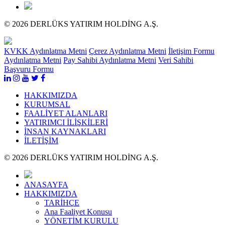
© 2026 DERLÜKS YATIRIM HOLDİNG A.Ş.
KVKK Aydınlatma Metni
Çerez Aydınlatma Metni
İletişim Formu
Aydınlatma Metni
Pay Sahibi Aydınlatma Metni
Veri Sahibi
Başvuru Formu
HAKKIMIZDA
KURUMSAL
FAALİYET ALANLARI
YATIRIMCI İLİŞKİLERİ
İNSAN KAYNAKLARI
İLETİŞİM
© 2026 DERLÜKS YATIRIM HOLDİNG A.Ş.
ANASAYFA
HAKKIMIZDA
TARİHÇE
Ana Faaliyet Konusu
YÖNETİM KURULU