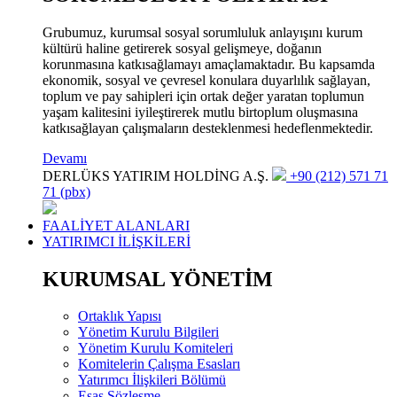
Grubumuz, kurumsal sosyal sorumluluk anlayışını kurum
kültürü haline getirerek sosyal gelişmeye, doğanın
korunmasına katkısağlamayı amaçlamaktadır. Bu kapsamda
ekonomik, sosyal ve çevresel konulara duyarlılık sağlayan,
toplum ve pay sahipleri için ortak değer yaratan toplumun
yaşam kalitesini iyileştirerek mutlu birtoplum oluşmasına
katkısağlayan çalışmaların desteklenmesi hedeflenmektedir.
Devamı
DERLÜKS YATIRIM HOLDİNG A.Ş.
+90 (212) 571 71
71 (pbx)
FAALİYET ALANLARI
YATIRIMCI İLİŞKİLERİ
KURUMSAL YÖNETİM
Ortaklık Yapısı
Yönetim Kurulu Bilgileri
Yönetim Kurulu Komiteleri
Komitelerin Çalışma Esasları
Yatırımcı İlişkileri Bölümü
Esas Sözleşme