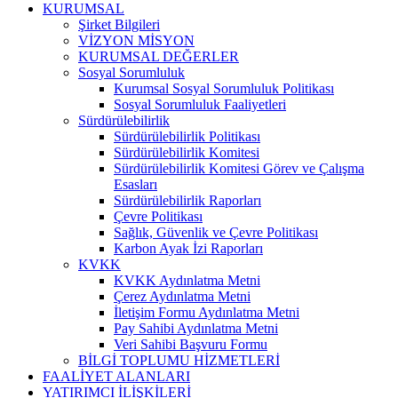
KURUMSAL
Şirket Bilgileri
VİZYON MİSYON
KURUMSAL DEĞERLER
Sosyal Sorumluluk
Kurumsal Sosyal Sorumluluk Politikası
Sosyal Sorumluluk Faaliyetleri
Sürdürülebilirlik
Sürdürülebilirlik Politikası
Sürdürülebilirlik Komitesi
Sürdürülebilirlik Komitesi Görev ve Çalışma
Esasları
Sürdürülebilirlik Raporları
Çevre Politikası
Sağlık, Güvenlik ve Çevre Politikası
Karbon Ayak İzi Raporları
KVKK
KVKK Aydınlatma Metni
Çerez Aydınlatma Metni
İletişim Formu Aydınlatma Metni
Pay Sahibi Aydınlatma Metni
Veri Sahibi Başvuru Formu
BİLGİ TOPLUMU HİZMETLERİ
FAALİYET ALANLARI
YATIRIMCI İLİŞKİLERİ