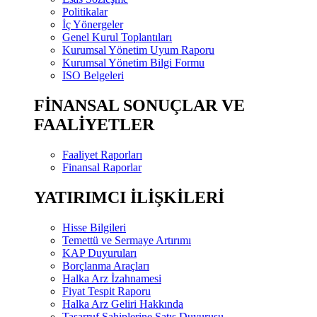
Politikalar
İç Yönergeler
Genel Kurul Toplantıları
Kurumsal Yönetim Uyum Raporu
Kurumsal Yönetim Bilgi Formu
ISO Belgeleri
FİNANSAL SONUÇLAR VE
FAALİYETLER
Faaliyet Raporları
Finansal Raporlar
YATIRIMCI İLİŞKİLERİ
Hisse Bilgileri
Temettü ve Sermaye Artırımı
KAP Duyuruları
Borçlanma Araçları
Halka Arz İzahnamesi
Fiyat Tespit Raporu
Halka Arz Geliri Hakkında
Tasarruf Sahiplerine Satış Duyurusu