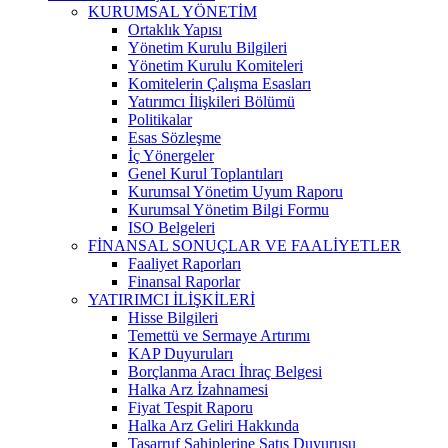
KURUMSAL YÖNETİM
Ortaklık Yapısı
Yönetim Kurulu Bilgileri
Yönetim Kurulu Komiteleri
Komitelerin Çalışma Esasları
Yatırımcı İlişkileri Bölümü
Politikalar
Esas Sözleşme
İç Yönergeler
Genel Kurul Toplantıları
Kurumsal Yönetim Uyum Raporu
Kurumsal Yönetim Bilgi Formu
ISO Belgeleri
FİNANSAL SONUÇLAR VE FAALİYETLER
Faaliyet Raporları
Finansal Raporlar
YATIRIMCI İLİŞKİLERİ
Hisse Bilgileri
Temettü ve Sermaye Artırımı
KAP Duyuruları
Borçlanma Aracı İhraç Belgesi
Halka Arz İzahnamesi
Fiyat Tespit Raporu
Halka Arz Geliri Hakkında
Tasarruf Sahiplerine Satış Duyurusu