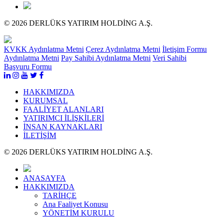
© 2026 DERLÜKS YATIRIM HOLDİNG A.Ş.
KVKK Aydınlatma Metni
Çerez Aydınlatma Metni
İletişim Formu
Aydınlatma Metni
Pay Sahibi Aydınlatma Metni
Veri Sahibi
Başvuru Formu
HAKKIMIZDA
KURUMSAL
FAALİYET ALANLARI
YATIRIMCI İLİŞKİLERİ
İNSAN KAYNAKLARI
İLETİŞİM
© 2026 DERLÜKS YATIRIM HOLDİNG A.Ş.
ANASAYFA
HAKKIMIZDA
TARİHÇE
Ana Faaliyet Konusu
YÖNETİM KURULU