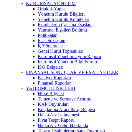
KURUMSAL YÖNETİM
Ortaklık Yapısı
Yönetim Kurulu Bilgileri
Yönetim Kurulu Komiteleri
Komitelerin Çalışma Esasları
Yatırımcı İlişkileri Bölümü
Politikalar
Esas Sözleşme
İç Yönergeler
Genel Kurul Toplantıları
Kurumsal Yönetim Uyum Raporu
Kurumsal Yönetim Bilgi Formu
ISO Belgeleri
FİNANSAL SONUÇLAR VE FAALİYETLER
Faaliyet Raporları
Finansal Raporlar
YATIRIMCI İLİŞKİLERİ
Hisse Bilgileri
Temettü ve Sermaye Artırımı
KAP Duyuruları
Borçlanma Aracı İhraç Belgesi
Halka Arz İzahnamesi
Fiyat Tespit Raporu
Halka Arz Geliri Hakkında
Tasarruf Sahiplerine Satış Duyurusu