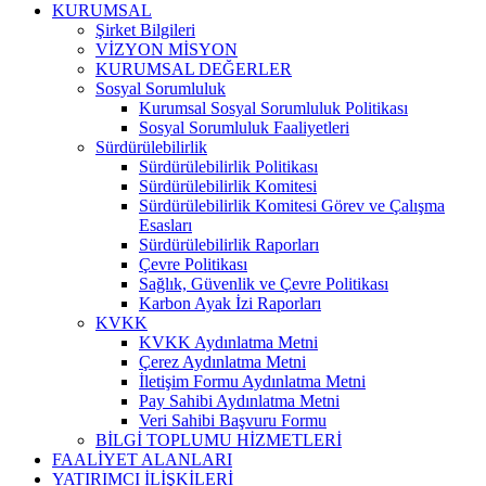
KURUMSAL
Şirket Bilgileri
VİZYON MİSYON
KURUMSAL DEĞERLER
Sosyal Sorumluluk
Kurumsal Sosyal Sorumluluk Politikası
Sosyal Sorumluluk Faaliyetleri
Sürdürülebilirlik
Sürdürülebilirlik Politikası
Sürdürülebilirlik Komitesi
Sürdürülebilirlik Komitesi Görev ve Çalışma
Esasları
Sürdürülebilirlik Raporları
Çevre Politikası
Sağlık, Güvenlik ve Çevre Politikası
Karbon Ayak İzi Raporları
KVKK
KVKK Aydınlatma Metni
Çerez Aydınlatma Metni
İletişim Formu Aydınlatma Metni
Pay Sahibi Aydınlatma Metni
Veri Sahibi Başvuru Formu
BİLGİ TOPLUMU HİZMETLERİ
FAALİYET ALANLARI
YATIRIMCI İLİŞKİLERİ