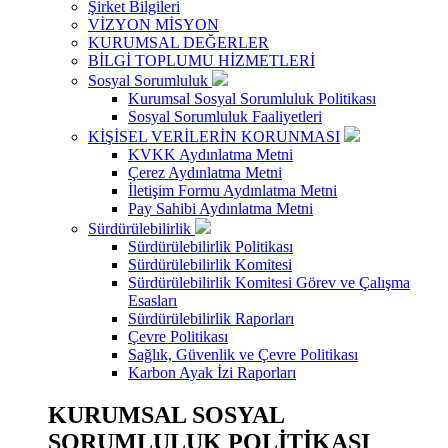
Şirket Bilgileri
VİZYON MİSYON
KURUMSAL DEĞERLER
BİLGİ TOPLUMU HİZMETLERİ
Sosyal Sorumluluk
Kurumsal Sosyal Sorumluluk Politikası
Sosyal Sorumluluk Faaliyetleri
KİŞİSEL VERİLERİN KORUNMASI
KVKK Aydınlatma Metni
Çerez Aydınlatma Metni
İletişim Formu Aydınlatma Metni
Pay Sahibi Aydınlatma Metni
Sürdürülebilirlik
Sürdürülebilirlik Politikası
Sürdürülebilirlik Komitesi
Sürdürülebilirlik Komitesi Görev ve Çalışma
Esasları
Sürdürülebilirlik Raporları
Çevre Politikası
Sağlık, Güvenlik ve Çevre Politikası
Karbon Ayak İzi Raporları
KURUMSAL SOSYAL
SORUMLULUK POLİTİKASI