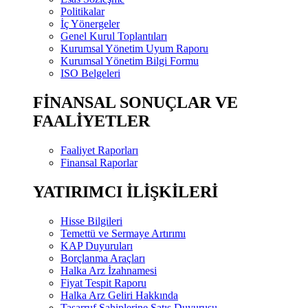
Politikalar
İç Yönergeler
Genel Kurul Toplantıları
Kurumsal Yönetim Uyum Raporu
Kurumsal Yönetim Bilgi Formu
ISO Belgeleri
FİNANSAL SONUÇLAR VE
FAALİYETLER
Faaliyet Raporları
Finansal Raporlar
YATIRIMCI İLİŞKİLERİ
Hisse Bilgileri
Temettü ve Sermaye Artırımı
KAP Duyuruları
Borçlanma Araçları
Halka Arz İzahnamesi
Fiyat Tespit Raporu
Halka Arz Geliri Hakkında
Tasarruf Sahiplerine Satış Duyurusu