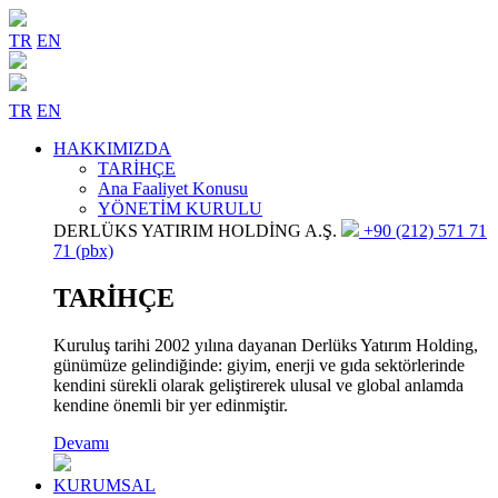
TR
EN
TR
EN
HAKKIMIZDA
TARİHÇE
Ana Faaliyet Konusu
YÖNETİM KURULU
DERLÜKS YATIRIM HOLDİNG A.Ş.
+90 (212) 571 71
71 (pbx)
TARİHÇE
Kuruluş tarihi 2002 yılına dayanan Derlüks Yatırım Holding,
günümüze gelindiğinde: giyim, enerji ve gıda sektörlerinde
kendini sürekli olarak geliştirerek ulusal ve global anlamda
kendine önemli bir yer edinmiştir.
Devamı
KURUMSAL