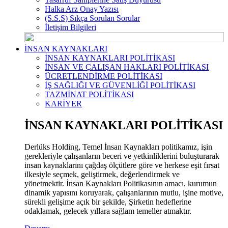
Halka Arz Onay Yazısı
(S.S.S) Sıkça Sorulan Sorular
İletişim Bilgileri
İNSAN KAYNAKLARI
İNSAN KAYNAKLARI POLİTİKASI
İNSAN VE ÇALIŞAN HAKLARI POLİTİKASI
ÜCRETLENDİRME POLİTİKASI
İŞ SAĞLIĞI VE GÜVENLİĞİ POLİTİKASI
TAZMİNAT POLİTİKASI
KARİYER
İNSAN KAYNAKLARI POLİTİKASI
Derlüks Holding, Temel İnsan Kaynakları politikamız, işin
gerekleriyle çalışanların beceri ve yetkinliklerini buluşturarak
insan kaynaklarını çağdaş ölçütlere göre ve herkese eşit fırsat
ilkesiyle seçmek, geliştirmek, değerlendirmek ve
yönetmektir. İnsan Kaynakları Politikasının amacı, kurumun
dinamik yapısını koruyarak, çalışanlarının mutlu, işine motive,
sürekli gelişime açık bir şekilde, Şirketin hedeflerine
odaklamak, gelecek yıllara sağlam temeller atmaktır.