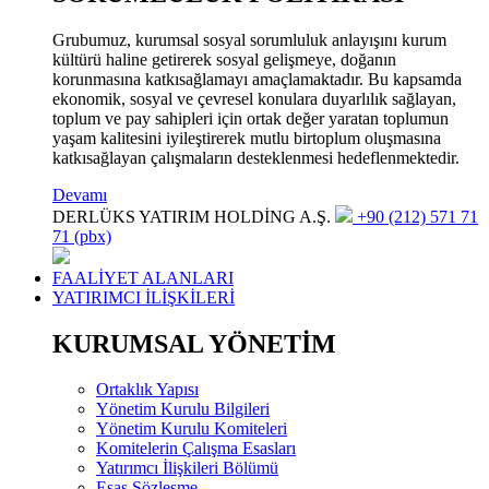
Grubumuz, kurumsal sosyal sorumluluk anlayışını kurum
kültürü haline getirerek sosyal gelişmeye, doğanın
korunmasına katkısağlamayı amaçlamaktadır. Bu kapsamda
ekonomik, sosyal ve çevresel konulara duyarlılık sağlayan,
toplum ve pay sahipleri için ortak değer yaratan toplumun
yaşam kalitesini iyileştirerek mutlu birtoplum oluşmasına
katkısağlayan çalışmaların desteklenmesi hedeflenmektedir.
Devamı
DERLÜKS YATIRIM HOLDİNG A.Ş.
+90 (212) 571 71
71 (pbx)
FAALİYET ALANLARI
YATIRIMCI İLİŞKİLERİ
KURUMSAL YÖNETİM
Ortaklık Yapısı
Yönetim Kurulu Bilgileri
Yönetim Kurulu Komiteleri
Komitelerin Çalışma Esasları
Yatırımcı İlişkileri Bölümü
Esas Sözleşme