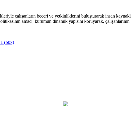
riyle çalışanların beceri ve yetkinliklerini buluşturarak insan kaynakla
itikasının amacı, kurumun dinamik yapısını koruyarak, çalışanlarının mu
.
1 (pbx)