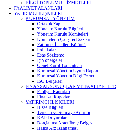
BİLGİ TOPLUMU HİZMETLERİ
FAALİYET ALANLARI
YATIRIMCI İLİŞKİLERİ
KURUMSAL YÖNETİM
Ortaklık Yapısı
Yönetim Kurulu Bilgileri
Yönetim Kurulu Komiteleri
Komitelerin Çalışma Esasları
Yatırımcı İlişkileri Bölümü
Politikalar
Esas Sözleşme
İç Yönergeler
Genel Kurul Toplantıları
Kurumsal Yönetim Uyum Raporu
Kurumsal Yönetim Bilgi Formu
ISO Belgeleri
FİNANSAL SONUÇLAR VE FAALİYETLER
Faaliyet Raporları
Finansal Raporlar
YATIRIMCI İLİŞKİLERİ
Hisse Bilgileri
Temettü ve Sermaye Artırımı
KAP Duyuruları
Borçlanma Aracı İhraç Belgesi
Halka Arz İzahnamesi