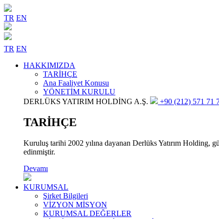
TR
EN
TR
EN
HAKKIMIZDA
TARİHÇE
Ana Faaliyet Konusu
YÖNETİM KURULU
DERLÜKS YATIRIM HOLDİNG A.Ş.
+90 (212) 571 71 7
TARİHÇE
Kuruluş tarihi 2002 yılına dayanan Derlüks Yatırım Holding, gün
edinmiştir.
Devamı
KURUMSAL
Şirket Bilgileri
VİZYON MİSYON
KURUMSAL DEĞERLER