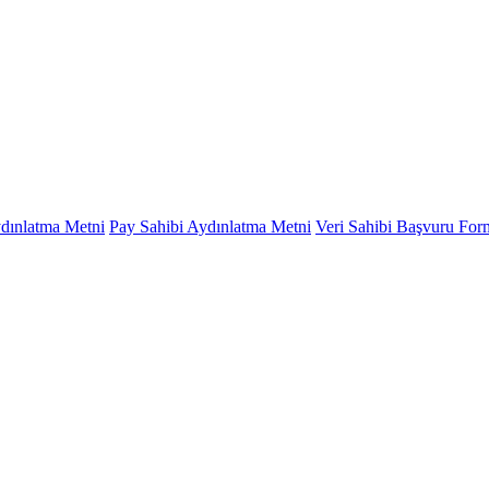
ydınlatma Metni
Pay Sahibi Aydınlatma Metni
Veri Sahibi Başvuru Fo