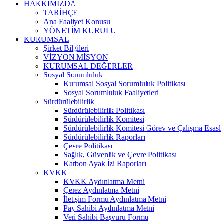
HAKKIMIZDA
TARİHÇE
Ana Faaliyet Konusu
YÖNETİM KURULU
KURUMSAL
Şirket Bilgileri
VİZYON MİSYON
KURUMSAL DEĞERLER
Sosyal Sorumluluk
Kurumsal Sosyal Sorumluluk Politikası
Sosyal Sorumluluk Faaliyetleri
Sürdürülebilirlik
Sürdürülebilirlik Politikası
Sürdürülebilirlik Komitesi
Sürdürülebilirlik Komitesi Görev ve Çalışma Esasl
Sürdürülebilirlik Raporları
Çevre Politikası
Sağlık, Güvenlik ve Çevre Politikası
Karbon Ayak İzi Raporları
KVKK
KVKK Aydınlatma Metni
Çerez Aydınlatma Metni
İletişim Formu Aydınlatma Metni
Pay Sahibi Aydınlatma Metni
Veri Sahibi Başvuru Formu