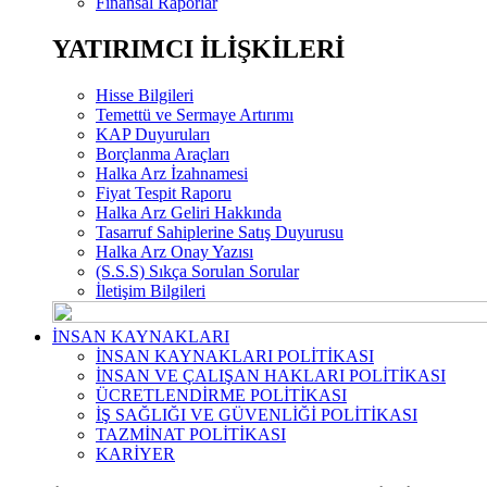
Finansal Raporlar
YATIRIMCI İLİŞKİLERİ
Hisse Bilgileri
Temettü ve Sermaye Artırımı
KAP Duyuruları
Borçlanma Araçları
Halka Arz İzahnamesi
Fiyat Tespit Raporu
Halka Arz Geliri Hakkında
Tasarruf Sahiplerine Satış Duyurusu
Halka Arz Onay Yazısı
(S.S.S) Sıkça Sorulan Sorular
İletişim Bilgileri
İNSAN KAYNAKLARI
İNSAN KAYNAKLARI POLİTİKASI
İNSAN VE ÇALIŞAN HAKLARI POLİTİKASI
ÜCRETLENDİRME POLİTİKASI
İŞ SAĞLIĞI VE GÜVENLİĞİ POLİTİKASI
TAZMİNAT POLİTİKASI
KARİYER