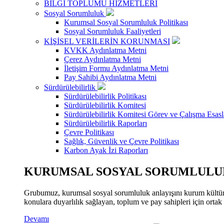
BİLGİ TOPLUMU HİZMETLERİ
Sosyal Sorumluluk
Kurumsal Sosyal Sorumluluk Politikası
Sosyal Sorumluluk Faaliyetleri
KİŞİSEL VERİLERİN KORUNMASI
KVKK Aydınlatma Metni
Çerez Aydınlatma Metni
İletişim Formu Aydınlatma Metni
Pay Sahibi Aydınlatma Metni
Sürdürülebilirlik
Sürdürülebilirlik Politikası
Sürdürülebilirlik Komitesi
Sürdürülebilirlik Komitesi Görev ve Çalışma Esasl
Sürdürülebilirlik Raporları
Çevre Politikası
Sağlık, Güvenlik ve Çevre Politikası
Karbon Ayak İzi Raporları
KURUMSAL SOSYAL SORUMLULUK
Grubumuz, kurumsal sosyal sorumluluk anlayışını kurum kültür
konulara duyarlılık sağlayan, toplum ve pay sahipleri için orta
Devamı