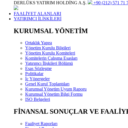
DERLÜKS YATIRIM HOLDİNG A.Ş.
+90 (212) 571 71 7
FAALİYET ALANLARI
YATIRIMCI İLİŞKİLERİ
KURUMSAL YÖNETİM
Ortaklık Yapısı
Yönetim Kurulu Bilgileri
Yönetim Kurulu Komiteleri
Komitelerin Çalışma Esasları
Yatırımcı İlişkileri Bölümü
Esas Sözleşme
Politikalar
İç Yönergeler
Genel Kurul Toplantıları
Kurumsal Yönetim Uyum Raporu
Kurumsal Yönetim Bilgi Formu
ISO Belgeleri
FİNANSAL SONUÇLAR VE FAALİY
Faaliyet Raporları