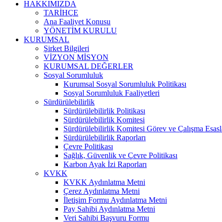
HAKKIMIZDA
TARİHÇE
Ana Faaliyet Konusu
YÖNETİM KURULU
KURUMSAL
Şirket Bilgileri
VİZYON MİSYON
KURUMSAL DEĞERLER
Sosyal Sorumluluk
Kurumsal Sosyal Sorumluluk Politikası
Sosyal Sorumluluk Faaliyetleri
Sürdürülebilirlik
Sürdürülebilirlik Politikası
Sürdürülebilirlik Komitesi
Sürdürülebilirlik Komitesi Görev ve Çalışma Esasl
Sürdürülebilirlik Raporları
Çevre Politikası
Sağlık, Güvenlik ve Çevre Politikası
Karbon Ayak İzi Raporları
KVKK
KVKK Aydınlatma Metni
Çerez Aydınlatma Metni
İletişim Formu Aydınlatma Metni
Pay Sahibi Aydınlatma Metni
Veri Sahibi Başvuru Formu