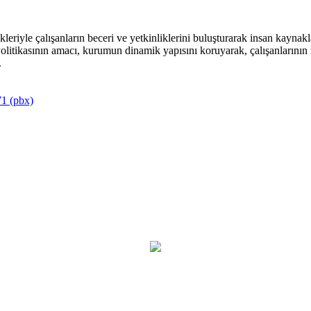
riyle çalışanların beceri ve yetkinliklerini buluşturarak insan kaynakla
itikasının amacı, kurumun dinamik yapısını koruyarak, çalışanlarının mu
.
1 (pbx)