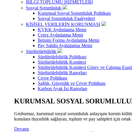
BİLGİ TOPLUMU HİZMETLERİ
Sosyal Sorumluluk
Kurumsal Sosyal Sorumluluk Politikası
Sosyal Sorumluluk Faaliyetleri
KİŞİSEL VERİLERİN KORUNMASI
KVKK Aydınlatma Metni
Çerez Aydınlatma Metni
İletişim Formu Aydınlatma Metni
Pay Sahibi Aydınlatma Metni
Sürdürülebilirlik
Sürdürülebilirlik Politikası
Sürdürülebilirlik Komitesi
Sürdürülebilirlik Komitesi Görev ve Çalışma Esasl
Sürdürülebilirlik Raporları
Çevre Politikası
Sağlık, Güvenlik ve Çevre Politikası
Karbon Ayak İzi Raporları
KURUMSAL SOSYAL SORUMLULUK
Grubumuz, kurumsal sosyal sorumluluk anlayışını kurum kültür
konulara duyarlılık sağlayan, toplum ve pay sahipleri için orta
Devamı