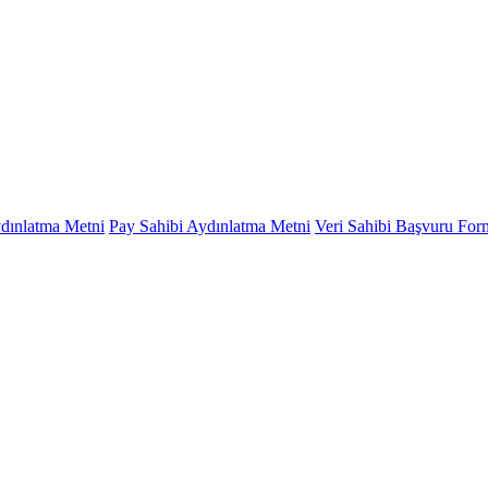
ydınlatma Metni
Pay Sahibi Aydınlatma Metni
Veri Sahibi Başvuru Fo