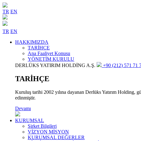
TR
EN
TR
EN
HAKKIMIZDA
TARİHÇE
Ana Faaliyet Konusu
YÖNETİM KURULU
DERLÜKS YATIRIM HOLDİNG A.Ş.
+90 (212) 571 71 7
TARİHÇE
Kuruluş tarihi 2002 yılına dayanan Derlüks Yatırım Holding, gün
edinmiştir.
Devamı
KURUMSAL
Şirket Bilgileri
VİZYON MİSYON
KURUMSAL DEĞERLER