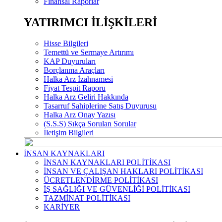
Finansal Raporlar
YATIRIMCI İLİŞKİLERİ
Hisse Bilgileri
Temettü ve Sermaye Artırımı
KAP Duyuruları
Borçlanma Araçları
Halka Arz İzahnamesi
Fiyat Tespit Raporu
Halka Arz Geliri Hakkında
Tasarruf Sahiplerine Satış Duyurusu
Halka Arz Onay Yazısı
(S.S.S) Sıkça Sorulan Sorular
İletişim Bilgileri
İNSAN KAYNAKLARI
İNSAN KAYNAKLARI POLİTİKASI
İNSAN VE ÇALIŞAN HAKLARI POLİTİKASI
ÜCRETLENDİRME POLİTİKASI
İŞ SAĞLIĞI VE GÜVENLİĞİ POLİTİKASI
TAZMİNAT POLİTİKASI
KARİYER