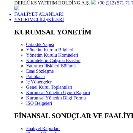
DERLÜKS YATIRIM HOLDİNG A.Ş.
+90 (212) 571 71 7
FAALİYET ALANLARI
YATIRIMCI İLİŞKİLERİ
KURUMSAL YÖNETİM
Ortaklık Yapısı
Yönetim Kurulu Bilgileri
Yönetim Kurulu Komiteleri
Komitelerin Çalışma Esasları
Yatırımcı İlişkileri Bölümü
Esas Sözleşme
Politikalar
İç Yönergeler
Genel Kurul Toplantıları
Kurumsal Yönetim Uyum Raporu
Kurumsal Yönetim Bilgi Formu
ISO Belgeleri
FİNANSAL SONUÇLAR VE FAALİY
Faaliyet Raporları