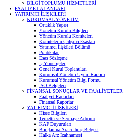
BİLGİ TOPLUMU HİZMETLERİ
FAALİYET ALANLARI
YATIRIMCI İLİŞKİLERİ
KURUMSAL YÖNETİM
Ortaklık Yapısı
Yönetim Kurulu Bilgileri
Yönetim Kurulu Komiteleri
Komitelerin Çalışma Esasları
Yatırımcı İlişkileri Bölümü
Politikalar
Esas Sözleşme
İç Yönergeler
Genel Kurul Toplantıları
Kurumsal Yönetim Uyum Raporu
Kurumsal Yönetim Bilgi Formu
ISO Belgeleri
FİNANSAL SONUÇLAR VE FAALİYETLER
Faaliyet Raporları
Finansal Raporlar
YATIRIMCI İLİŞKİLERİ
Hisse Bilgileri
Temettü ve Sermaye Artırımı
KAP Duyuruları
Borçlanma Aracı İhraç Belgesi
Halka Arz İzahnamesi