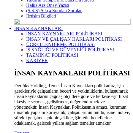
Halka Arz Onay Yazısı
(S.S.S) Sıkça Sorulan Sorular
İletişim Bilgileri
İNSAN KAYNAKLARI
İNSAN KAYNAKLARI POLİTİKASI
İNSAN VE ÇALIŞAN HAKLARI POLİTİKASI
ÜCRETLENDİRME POLİTİKASI
İŞ SAĞLIĞI VE GÜVENLİĞİ POLİTİKASI
TAZMİNAT POLİTİKASI
KARİYER
İNSAN KAYNAKLARI POLİTİKASI
Derlüks Holding, Temel İnsan Kaynakları politikamız, işin
gerekleriyle çalışanların beceri ve yetkinliklerini buluşturarak
insan kaynaklarını çağdaş ölçütlere göre ve herkese eşit fırsat
ilkesiyle seçmek, geliştirmek, değerlendirmek ve
yönetmektir. İnsan Kaynakları Politikasının amacı, kurumun
dinamik yapısını koruyarak, çalışanlarının mutlu, işine motive,
sürekli gelişime açık bir şekilde, Şirketin hedeflerine
odaklamak, gelecek yıllara sağlam temeller atmaktır.