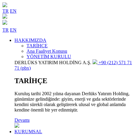
TR
EN
TR
EN
HAKKIMIZDA
TARİHÇE
Ana Faaliyet Konusu
YÖNETİM KURULU
DERLÜKS YATIRIM HOLDİNG A.Ş.
+90 (212) 571 71
71 (pbx)
TARİHÇE
Kuruluş tarihi 2002 yılına dayanan Derlüks Yatırım Holding,
günümüze gelindiğinde: giyim, enerji ve gıda sektörlerinde
kendini sürekli olarak geliştirerek ulusal ve global anlamda
kendine önemli bir yer edinmiştir.
Devamı
KURUMSAL