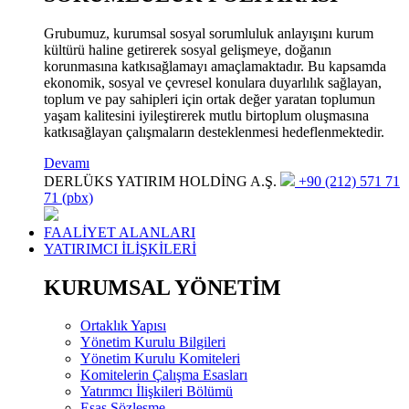
Grubumuz, kurumsal sosyal sorumluluk anlayışını kurum
kültürü haline getirerek sosyal gelişmeye, doğanın
korunmasına katkısağlamayı amaçlamaktadır. Bu kapsamda
ekonomik, sosyal ve çevresel konulara duyarlılık sağlayan,
toplum ve pay sahipleri için ortak değer yaratan toplumun
yaşam kalitesini iyileştirerek mutlu birtoplum oluşmasına
katkısağlayan çalışmaların desteklenmesi hedeflenmektedir.
Devamı
DERLÜKS YATIRIM HOLDİNG A.Ş.
+90 (212) 571 71
71 (pbx)
FAALİYET ALANLARI
YATIRIMCI İLİŞKİLERİ
KURUMSAL YÖNETİM
Ortaklık Yapısı
Yönetim Kurulu Bilgileri
Yönetim Kurulu Komiteleri
Komitelerin Çalışma Esasları
Yatırımcı İlişkileri Bölümü
Esas Sözleşme