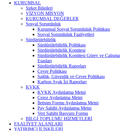
KURUMSAL
Şirket Bilgileri
VİZYON MİSYON
KURUMSAL DEĞERLER
Sosyal Sorumluluk
Kurumsal Sosyal Sorumluluk Politikası
Sosyal Sorumluluk Faaliyetleri
Sürdürülebilirlik
Sürdürülebilirlik Politikası
Sürdürülebilirlik Komitesi
Sürdürülebilirlik Komitesi Görev ve Çalışma
Esasları
Sürdürülebilirlik Raporları
Çevre Politikası
Sağlık, Güvenlik ve Çevre Politikası
Karbon Ayak İzi Raporları
KVKK
KVKK Aydınlatma Metni
Çerez Aydınlatma Metni
İletişim Formu Aydınlatma Metni
Pay Sahibi Aydınlatma Metni
Veri Sahibi Başvuru Formu
BİLGİ TOPLUMU HİZMETLERİ
FAALİYET ALANLARI
YATIRIMCI İLİŞKİLERİ