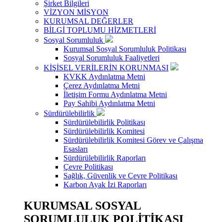
Şirket Bilgileri
VİZYON MİSYON
KURUMSAL DEĞERLER
BİLGİ TOPLUMU HİZMETLERİ
Sosyal Sorumluluk
Kurumsal Sosyal Sorumluluk Politikası
Sosyal Sorumluluk Faaliyetleri
KİŞİSEL VERİLERİN KORUNMASI
KVKK Aydınlatma Metni
Çerez Aydınlatma Metni
İletişim Formu Aydınlatma Metni
Pay Sahibi Aydınlatma Metni
Sürdürülebilirlik
Sürdürülebilirlik Politikası
Sürdürülebilirlik Komitesi
Sürdürülebilirlik Komitesi Görev ve Çalışma
Esasları
Sürdürülebilirlik Raporları
Çevre Politikası
Sağlık, Güvenlik ve Çevre Politikası
Karbon Ayak İzi Raporları
KURUMSAL SOSYAL
SORUMLULUK POLİTİKASI