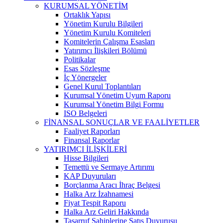
KURUMSAL YÖNETİM
Ortaklık Yapısı
Yönetim Kurulu Bilgileri
Yönetim Kurulu Komiteleri
Komitelerin Çalışma Esasları
Yatırımcı İlişkileri Bölümü
Politikalar
Esas Sözleşme
İç Yönergeler
Genel Kurul Toplantıları
Kurumsal Yönetim Uyum Raporu
Kurumsal Yönetim Bilgi Formu
ISO Belgeleri
FİNANSAL SONUÇLAR VE FAALİYETLER
Faaliyet Raporları
Finansal Raporlar
YATIRIMCI İLİŞKİLERİ
Hisse Bilgileri
Temettü ve Sermaye Artırımı
KAP Duyuruları
Borçlanma Aracı İhraç Belgesi
Halka Arz İzahnamesi
Fiyat Tespit Raporu
Halka Arz Geliri Hakkında
Tasarruf Sahiplerine Satış Duyurusu