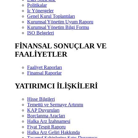
Politikalar
İç Yönergeler
Genel Kurul Toplantıları
Kurumsal Yönetim Uyum Raporu
Kurumsal Yönetim Bilgi Formu
ISO Belgeleri
FİNANSAL SONUÇLAR VE
FAALİYETLER
Faaliyet Raporları
Finansal Raporlar
YATIRIMCI İLİŞKİLERİ
Hisse Bilgileri
Temettü ve Sermaye Artırımı
KAP Duyuruları
Borçlanma Araçları
Halka Arz İzahnamesi
Fiyat Tespit Raporu
Halka Arz Geliri Hakkında
Tasarruf Sahiplerine Satış Duyurusu