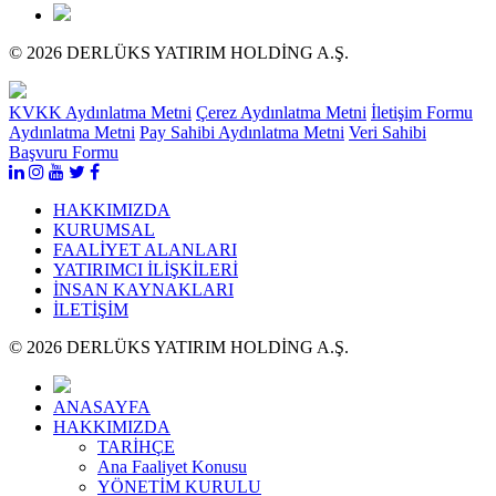
© 2026 DERLÜKS YATIRIM HOLDİNG A.Ş.
KVKK Aydınlatma Metni
Çerez Aydınlatma Metni
İletişim Formu
Aydınlatma Metni
Pay Sahibi Aydınlatma Metni
Veri Sahibi
Başvuru Formu
HAKKIMIZDA
KURUMSAL
FAALİYET ALANLARI
YATIRIMCI İLİŞKİLERİ
İNSAN KAYNAKLARI
İLETİŞİM
© 2026 DERLÜKS YATIRIM HOLDİNG A.Ş.
ANASAYFA
HAKKIMIZDA
TARİHÇE
Ana Faaliyet Konusu
YÖNETİM KURULU