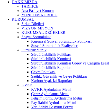
HAKKIMIZDA
TARİHÇE
Ana Faaliyet Konusu
YÖNETİM KURULU
KURUMSAL
Şirket Bilgileri
VİZYON MİSYON
KURUMSAL DEĞERLER
Sosyal Sorumluluk
Kurumsal Sosyal Sorumluluk Politikası
Sosyal Sorumluluk Faaliyetleri
Sürdürülebilirlik
Sürdürülebilirlik Politikası
Sürdürülebilirlik Komitesi
Sürdürülebilirlik Komitesi Görev ve Çalışma Esasl
Sürdürülebilirlik Raporları
Çevre Politikası
Sağlık, Güvenlik ve Çevre Politikası
Karbon Ayak İzi Raporları
KVKK
KVKK Aydınlatma Metni
Çerez Aydınlatma Metni
İletişim Formu Aydınlatma Metni
Pay Sahibi Aydınlatma Metni
Veri Sahibi Başvuru Formu