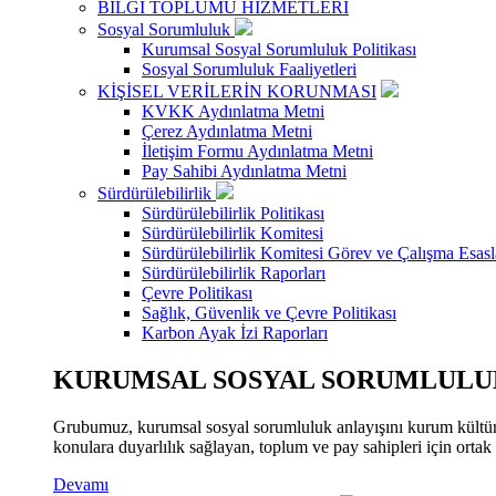
BİLGİ TOPLUMU HİZMETLERİ
Sosyal Sorumluluk
Kurumsal Sosyal Sorumluluk Politikası
Sosyal Sorumluluk Faaliyetleri
KİŞİSEL VERİLERİN KORUNMASI
KVKK Aydınlatma Metni
Çerez Aydınlatma Metni
İletişim Formu Aydınlatma Metni
Pay Sahibi Aydınlatma Metni
Sürdürülebilirlik
Sürdürülebilirlik Politikası
Sürdürülebilirlik Komitesi
Sürdürülebilirlik Komitesi Görev ve Çalışma Esasl
Sürdürülebilirlik Raporları
Çevre Politikası
Sağlık, Güvenlik ve Çevre Politikası
Karbon Ayak İzi Raporları
KURUMSAL SOSYAL SORUMLULUK
Grubumuz, kurumsal sosyal sorumluluk anlayışını kurum kültür
konulara duyarlılık sağlayan, toplum ve pay sahipleri için orta
Devamı