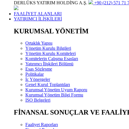
DERLÜKS YATIRIM HOLDİNG A.Ş.
+90 (212) 571 71 7
FAALİYET ALANLARI
YATIRIMCI İLİŞKİLERİ
KURUMSAL YÖNETİM
Ortaklık Yapısı
Yönetim Kurulu Bilgileri
Yönetim Kurulu Komiteleri
Komitelerin Çalışma Esasları
Yatırımcı İlişkileri Bölümü
Esas Sözleşme
Politikalar
İç Yönergeler
Genel Kurul Toplantıları
Kurumsal Yönetim Uyum Raporu
Kurumsal Yönetim Bilgi Formu
ISO Belgeleri
FİNANSAL SONUÇLAR VE FAALİY
Faaliyet Raporları