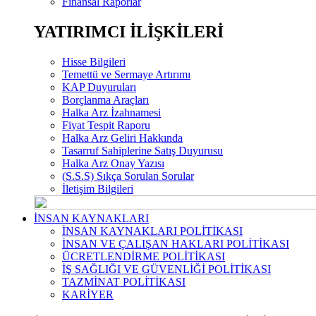
Finansal Raporlar
YATIRIMCI İLİŞKİLERİ
Hisse Bilgileri
Temettü ve Sermaye Artırımı
KAP Duyuruları
Borçlanma Araçları
Halka Arz İzahnamesi
Fiyat Tespit Raporu
Halka Arz Geliri Hakkında
Tasarruf Sahiplerine Satış Duyurusu
Halka Arz Onay Yazısı
(S.S.S) Sıkça Sorulan Sorular
İletişim Bilgileri
İNSAN KAYNAKLARI
İNSAN KAYNAKLARI POLİTİKASI
İNSAN VE ÇALIŞAN HAKLARI POLİTİKASI
ÜCRETLENDİRME POLİTİKASI
İŞ SAĞLIĞI VE GÜVENLİĞİ POLİTİKASI
TAZMİNAT POLİTİKASI
KARİYER