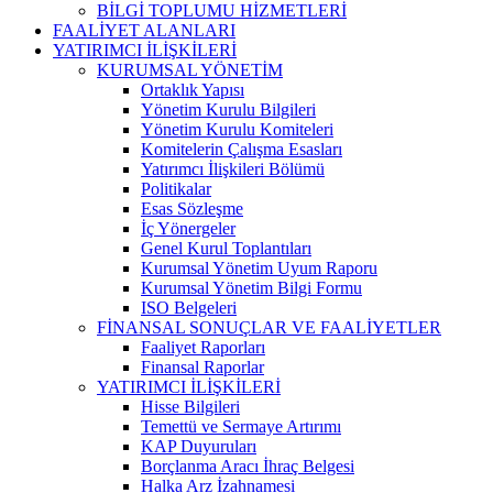
BİLGİ TOPLUMU HİZMETLERİ
FAALİYET ALANLARI
YATIRIMCI İLİŞKİLERİ
KURUMSAL YÖNETİM
Ortaklık Yapısı
Yönetim Kurulu Bilgileri
Yönetim Kurulu Komiteleri
Komitelerin Çalışma Esasları
Yatırımcı İlişkileri Bölümü
Politikalar
Esas Sözleşme
İç Yönergeler
Genel Kurul Toplantıları
Kurumsal Yönetim Uyum Raporu
Kurumsal Yönetim Bilgi Formu
ISO Belgeleri
FİNANSAL SONUÇLAR VE FAALİYETLER
Faaliyet Raporları
Finansal Raporlar
YATIRIMCI İLİŞKİLERİ
Hisse Bilgileri
Temettü ve Sermaye Artırımı
KAP Duyuruları
Borçlanma Aracı İhraç Belgesi
Halka Arz İzahnamesi