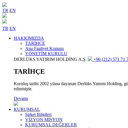
TR
EN
TR
EN
HAKKIMIZDA
TARİHÇE
Ana Faaliyet Konusu
YÖNETİM KURULU
DERLÜKS YATIRIM HOLDİNG A.Ş.
+90 (212) 571 71 7
TARİHÇE
Kuruluş tarihi 2002 yılına dayanan Derlüks Yatırım Holding, gün
edinmiştir.
Devamı
KURUMSAL
Şirket Bilgileri
VİZYON MİSYON
KURUMSAL DEĞERLER