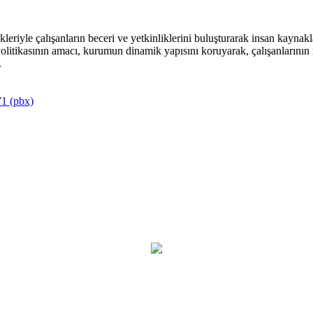
riyle çalışanların beceri ve yetkinliklerini buluşturarak insan kaynakla
itikasının amacı, kurumun dinamik yapısını koruyarak, çalışanlarının mu
.
1 (pbx)