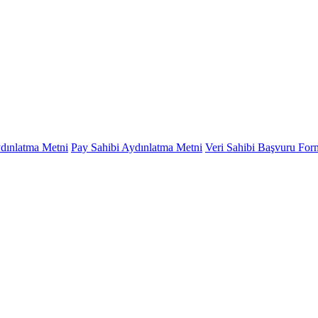
ydınlatma Metni
Pay Sahibi Aydınlatma Metni
Veri Sahibi Başvuru Fo