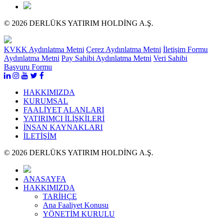
© 2026 DERLÜKS YATIRIM HOLDİNG A.Ş.
KVKK Aydınlatma Metni
Çerez Aydınlatma Metni
İletişim Formu
Aydınlatma Metni
Pay Sahibi Aydınlatma Metni
Veri Sahibi
Başvuru Formu
HAKKIMIZDA
KURUMSAL
FAALİYET ALANLARI
YATIRIMCI İLİŞKİLERİ
İNSAN KAYNAKLARI
İLETİŞİM
© 2026 DERLÜKS YATIRIM HOLDİNG A.Ş.
ANASAYFA
HAKKIMIZDA
TARİHÇE
Ana Faaliyet Konusu
YÖNETİM KURULU