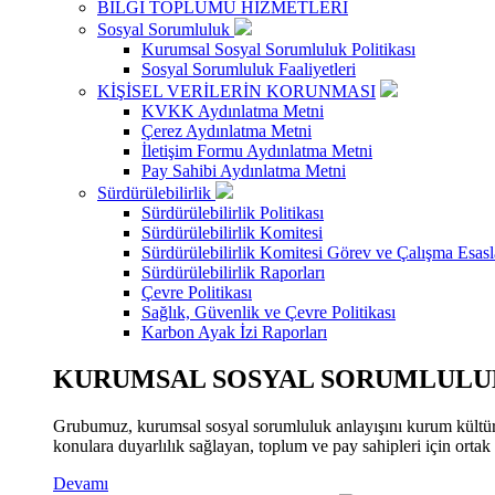
BİLGİ TOPLUMU HİZMETLERİ
Sosyal Sorumluluk
Kurumsal Sosyal Sorumluluk Politikası
Sosyal Sorumluluk Faaliyetleri
KİŞİSEL VERİLERİN KORUNMASI
KVKK Aydınlatma Metni
Çerez Aydınlatma Metni
İletişim Formu Aydınlatma Metni
Pay Sahibi Aydınlatma Metni
Sürdürülebilirlik
Sürdürülebilirlik Politikası
Sürdürülebilirlik Komitesi
Sürdürülebilirlik Komitesi Görev ve Çalışma Esasl
Sürdürülebilirlik Raporları
Çevre Politikası
Sağlık, Güvenlik ve Çevre Politikası
Karbon Ayak İzi Raporları
KURUMSAL SOSYAL SORUMLULUK
Grubumuz, kurumsal sosyal sorumluluk anlayışını kurum kültür
konulara duyarlılık sağlayan, toplum ve pay sahipleri için orta
Devamı