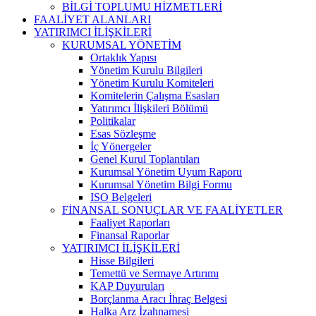
BİLGİ TOPLUMU HİZMETLERİ
FAALİYET ALANLARI
YATIRIMCI İLİŞKİLERİ
KURUMSAL YÖNETİM
Ortaklık Yapısı
Yönetim Kurulu Bilgileri
Yönetim Kurulu Komiteleri
Komitelerin Çalışma Esasları
Yatırımcı İlişkileri Bölümü
Politikalar
Esas Sözleşme
İç Yönergeler
Genel Kurul Toplantıları
Kurumsal Yönetim Uyum Raporu
Kurumsal Yönetim Bilgi Formu
ISO Belgeleri
FİNANSAL SONUÇLAR VE FAALİYETLER
Faaliyet Raporları
Finansal Raporlar
YATIRIMCI İLİŞKİLERİ
Hisse Bilgileri
Temettü ve Sermaye Artırımı
KAP Duyuruları
Borçlanma Aracı İhraç Belgesi
Halka Arz İzahnamesi