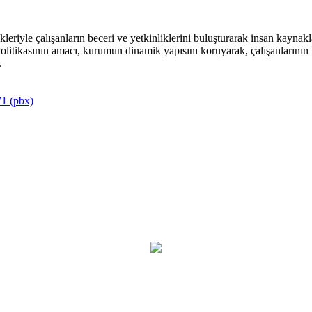
riyle çalışanların beceri ve yetkinliklerini buluşturarak insan kaynakla
itikasının amacı, kurumun dinamik yapısını koruyarak, çalışanlarının mu
.
1 (pbx)