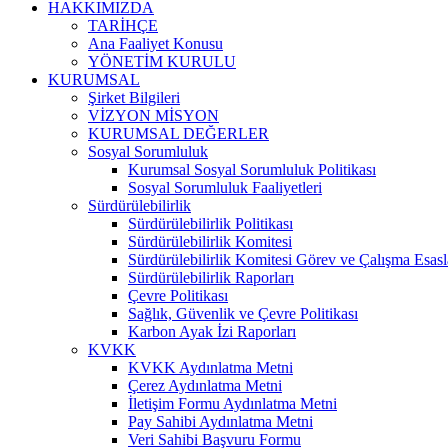
HAKKIMIZDA
TARİHÇE
Ana Faaliyet Konusu
YÖNETİM KURULU
KURUMSAL
Şirket Bilgileri
VİZYON MİSYON
KURUMSAL DEĞERLER
Sosyal Sorumluluk
Kurumsal Sosyal Sorumluluk Politikası
Sosyal Sorumluluk Faaliyetleri
Sürdürülebilirlik
Sürdürülebilirlik Politikası
Sürdürülebilirlik Komitesi
Sürdürülebilirlik Komitesi Görev ve Çalışma Esasl
Sürdürülebilirlik Raporları
Çevre Politikası
Sağlık, Güvenlik ve Çevre Politikası
Karbon Ayak İzi Raporları
KVKK
KVKK Aydınlatma Metni
Çerez Aydınlatma Metni
İletişim Formu Aydınlatma Metni
Pay Sahibi Aydınlatma Metni
Veri Sahibi Başvuru Formu