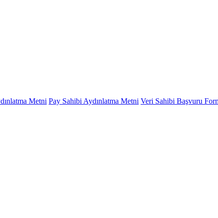
ydınlatma Metni
Pay Sahibi Aydınlatma Metni
Veri Sahibi Başvuru Fo