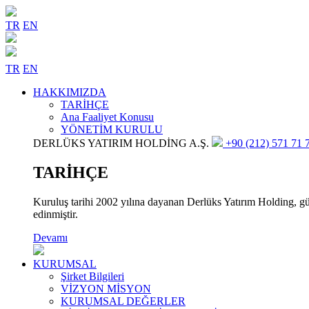
TR
EN
TR
EN
HAKKIMIZDA
TARİHÇE
Ana Faaliyet Konusu
YÖNETİM KURULU
DERLÜKS YATIRIM HOLDİNG A.Ş.
+90 (212) 571 71 7
TARİHÇE
Kuruluş tarihi 2002 yılına dayanan Derlüks Yatırım Holding, gün
edinmiştir.
Devamı
KURUMSAL
Şirket Bilgileri
VİZYON MİSYON
KURUMSAL DEĞERLER