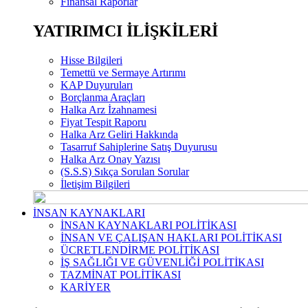
Finansal Raporlar
YATIRIMCI İLİŞKİLERİ
Hisse Bilgileri
Temettü ve Sermaye Artırımı
KAP Duyuruları
Borçlanma Araçları
Halka Arz İzahnamesi
Fiyat Tespit Raporu
Halka Arz Geliri Hakkında
Tasarruf Sahiplerine Satış Duyurusu
Halka Arz Onay Yazısı
(S.S.S) Sıkça Sorulan Sorular
İletişim Bilgileri
İNSAN KAYNAKLARI
İNSAN KAYNAKLARI POLİTİKASI
İNSAN VE ÇALIŞAN HAKLARI POLİTİKASI
ÜCRETLENDİRME POLİTİKASI
İŞ SAĞLIĞI VE GÜVENLİĞİ POLİTİKASI
TAZMİNAT POLİTİKASI
KARİYER