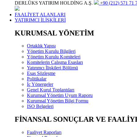
DERLÜKS YATIRIM HOLDİNG A.Ş.
+90 (212) 571 71 7
FAALİYET ALANLARI
YATIRIMCI İLİŞKİLERİ
KURUMSAL YÖNETİM
Ortaklık Yapısı
Yönetim Kurulu Bilgileri
Yönetim Kurulu Komiteleri
Komitelerin Çalışma Esasları
Yatırımcı İlişkileri Bölümü
Esas Sözleşme
Politikalar
İç Yönergeler
Genel Kurul Toplantıları
Kurumsal Yönetim Uyum Raporu
Kurumsal Yönetim Bilgi Formu
ISO Belgeleri
FİNANSAL SONUÇLAR VE FAALİY
Faaliyet Raporları