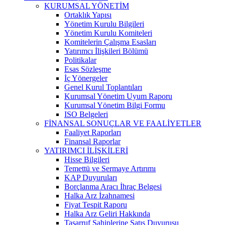
KURUMSAL YÖNETİM
Ortaklık Yapısı
Yönetim Kurulu Bilgileri
Yönetim Kurulu Komiteleri
Komitelerin Çalışma Esasları
Yatırımcı İlişkileri Bölümü
Politikalar
Esas Sözleşme
İç Yönergeler
Genel Kurul Toplantıları
Kurumsal Yönetim Uyum Raporu
Kurumsal Yönetim Bilgi Formu
ISO Belgeleri
FİNANSAL SONUÇLAR VE FAALİYETLER
Faaliyet Raporları
Finansal Raporlar
YATIRIMCI İLİŞKİLERİ
Hisse Bilgileri
Temettü ve Sermaye Artırımı
KAP Duyuruları
Borçlanma Aracı İhraç Belgesi
Halka Arz İzahnamesi
Fiyat Tespit Raporu
Halka Arz Geliri Hakkında
Tasarruf Sahiplerine Satış Duyurusu