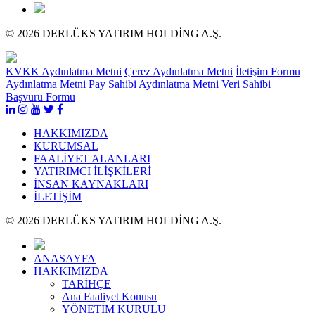
© 2026 DERLÜKS YATIRIM HOLDİNG A.Ş.
KVKK Aydınlatma Metni
Çerez Aydınlatma Metni
İletişim Formu
Aydınlatma Metni
Pay Sahibi Aydınlatma Metni
Veri Sahibi
Başvuru Formu
HAKKIMIZDA
KURUMSAL
FAALİYET ALANLARI
YATIRIMCI İLİŞKİLERİ
İNSAN KAYNAKLARI
İLETİŞİM
© 2026 DERLÜKS YATIRIM HOLDİNG A.Ş.
ANASAYFA
HAKKIMIZDA
TARİHÇE
Ana Faaliyet Konusu
YÖNETİM KURULU