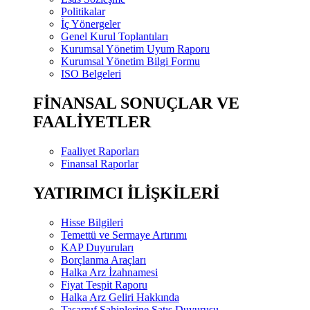
Politikalar
İç Yönergeler
Genel Kurul Toplantıları
Kurumsal Yönetim Uyum Raporu
Kurumsal Yönetim Bilgi Formu
ISO Belgeleri
FİNANSAL SONUÇLAR VE
FAALİYETLER
Faaliyet Raporları
Finansal Raporlar
YATIRIMCI İLİŞKİLERİ
Hisse Bilgileri
Temettü ve Sermaye Artırımı
KAP Duyuruları
Borçlanma Araçları
Halka Arz İzahnamesi
Fiyat Tespit Raporu
Halka Arz Geliri Hakkında
Tasarruf Sahiplerine Satış Duyurusu