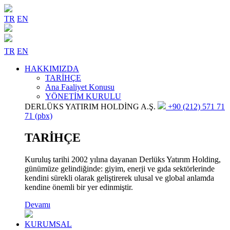
TR
EN
TR
EN
HAKKIMIZDA
TARİHÇE
Ana Faaliyet Konusu
YÖNETİM KURULU
DERLÜKS YATIRIM HOLDİNG A.Ş.
+90 (212) 571 71
71 (pbx)
TARİHÇE
Kuruluş tarihi 2002 yılına dayanan Derlüks Yatırım Holding,
günümüze gelindiğinde: giyim, enerji ve gıda sektörlerinde
kendini sürekli olarak geliştirerek ulusal ve global anlamda
kendine önemli bir yer edinmiştir.
Devamı
KURUMSAL