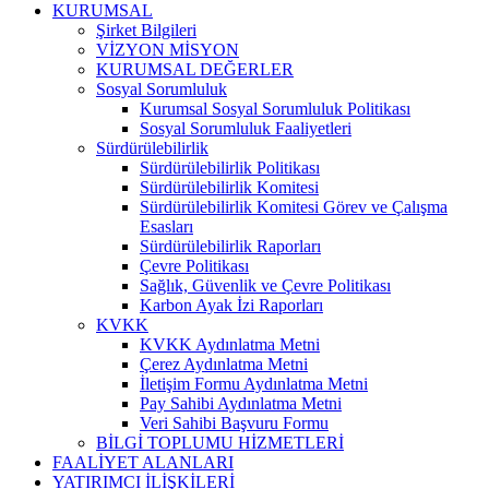
KURUMSAL
Şirket Bilgileri
VİZYON MİSYON
KURUMSAL DEĞERLER
Sosyal Sorumluluk
Kurumsal Sosyal Sorumluluk Politikası
Sosyal Sorumluluk Faaliyetleri
Sürdürülebilirlik
Sürdürülebilirlik Politikası
Sürdürülebilirlik Komitesi
Sürdürülebilirlik Komitesi Görev ve Çalışma
Esasları
Sürdürülebilirlik Raporları
Çevre Politikası
Sağlık, Güvenlik ve Çevre Politikası
Karbon Ayak İzi Raporları
KVKK
KVKK Aydınlatma Metni
Çerez Aydınlatma Metni
İletişim Formu Aydınlatma Metni
Pay Sahibi Aydınlatma Metni
Veri Sahibi Başvuru Formu
BİLGİ TOPLUMU HİZMETLERİ
FAALİYET ALANLARI
YATIRIMCI İLİŞKİLERİ