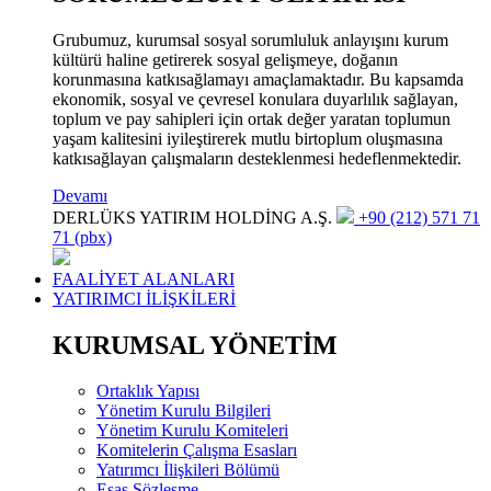
Grubumuz, kurumsal sosyal sorumluluk anlayışını kurum
kültürü haline getirerek sosyal gelişmeye, doğanın
korunmasına katkısağlamayı amaçlamaktadır. Bu kapsamda
ekonomik, sosyal ve çevresel konulara duyarlılık sağlayan,
toplum ve pay sahipleri için ortak değer yaratan toplumun
yaşam kalitesini iyileştirerek mutlu birtoplum oluşmasına
katkısağlayan çalışmaların desteklenmesi hedeflenmektedir.
Devamı
DERLÜKS YATIRIM HOLDİNG A.Ş.
+90 (212) 571 71
71 (pbx)
FAALİYET ALANLARI
YATIRIMCI İLİŞKİLERİ
KURUMSAL YÖNETİM
Ortaklık Yapısı
Yönetim Kurulu Bilgileri
Yönetim Kurulu Komiteleri
Komitelerin Çalışma Esasları
Yatırımcı İlişkileri Bölümü
Esas Sözleşme