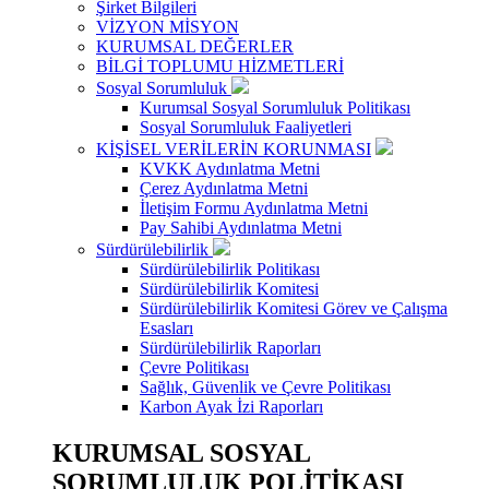
Şirket Bilgileri
VİZYON MİSYON
KURUMSAL DEĞERLER
BİLGİ TOPLUMU HİZMETLERİ
Sosyal Sorumluluk
Kurumsal Sosyal Sorumluluk Politikası
Sosyal Sorumluluk Faaliyetleri
KİŞİSEL VERİLERİN KORUNMASI
KVKK Aydınlatma Metni
Çerez Aydınlatma Metni
İletişim Formu Aydınlatma Metni
Pay Sahibi Aydınlatma Metni
Sürdürülebilirlik
Sürdürülebilirlik Politikası
Sürdürülebilirlik Komitesi
Sürdürülebilirlik Komitesi Görev ve Çalışma
Esasları
Sürdürülebilirlik Raporları
Çevre Politikası
Sağlık, Güvenlik ve Çevre Politikası
Karbon Ayak İzi Raporları
KURUMSAL SOSYAL
SORUMLULUK POLİTİKASI