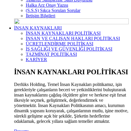
Halka Arz Onay Yazısı
(S.S.S) Sıkça Sorulan Sorular
İletişim Bilgileri
İNSAN KAYNAKLARI
İNSAN KAYNAKLARI POLİTİKASI
İNSAN VE ÇALIŞAN HAKLARI POLİTİKASI
ÜCRETLENDİRME POLİTİKASI
İŞ SAĞLIĞI VE GÜVENLİĞİ POLİTİKASI
TAZMİNAT POLİTİKASI
KARİYER
İNSAN KAYNAKLARI POLİTİKASI
Derlüks Holding, Temel İnsan Kaynakları politikamız, işin
gerekleriyle çalışanların beceri ve yetkinliklerini buluşturarak
insan kaynaklarını çağdaş ölçütlere göre ve herkese eşit fırsat
ilkesiyle seçmek, geliştirmek, değerlendirmek ve
yönetmektir. İnsan Kaynakları Politikasının amacı, kurumun
dinamik yapısını koruyarak, çalışanlarının mutlu, işine motive,
sürekli gelişime açık bir şekilde, Şirketin hedeflerine
odaklamak, gelecek yıllara sağlam temeller atmaktır.