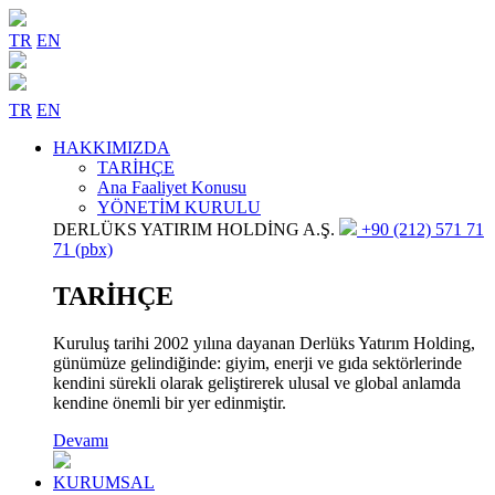
TR
EN
TR
EN
HAKKIMIZDA
TARİHÇE
Ana Faaliyet Konusu
YÖNETİM KURULU
DERLÜKS YATIRIM HOLDİNG A.Ş.
+90 (212) 571 71
71 (pbx)
TARİHÇE
Kuruluş tarihi 2002 yılına dayanan Derlüks Yatırım Holding,
günümüze gelindiğinde: giyim, enerji ve gıda sektörlerinde
kendini sürekli olarak geliştirerek ulusal ve global anlamda
kendine önemli bir yer edinmiştir.
Devamı
KURUMSAL