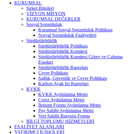
KURUMSAL
Şirket Bilgileri
VİZYON MİSYON
KURUMSAL DEĞERLER
Sosyal Sorumluluk
Kurumsal Sosyal Sorumluluk Politikası
Sosyal Sorumluluk Faaliyetleri
Sürdürülebilirlik
Sürdürülebilirlik Politikası
Sürdürülebilirlik Komitesi
Sürdürülebilirlik Komitesi Görev ve Çalışma
Esasları
Sürdürülebilirlik Raporları
Çevre Politikası
Sağlık, Güvenlik ve Çevre Politikası
Karbon Ayak İzi Raporları
KVKK
KVKK Aydınlatma Metni
Çerez Aydınlatma Metni
İletişim Formu Aydınlatma Metni
Pay Sahibi Aydınlatma Metni
Veri Sahibi Başvuru Formu
BİLGİ TOPLUMU HİZMETLERİ
FAALİYET ALANLARI
YATIRIMCI İLİŞKİLERİ