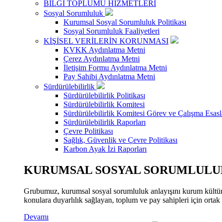
BİLGİ TOPLUMU HİZMETLERİ
Sosyal Sorumluluk
Kurumsal Sosyal Sorumluluk Politikası
Sosyal Sorumluluk Faaliyetleri
KİŞİSEL VERİLERİN KORUNMASI
KVKK Aydınlatma Metni
Çerez Aydınlatma Metni
İletişim Formu Aydınlatma Metni
Pay Sahibi Aydınlatma Metni
Sürdürülebilirlik
Sürdürülebilirlik Politikası
Sürdürülebilirlik Komitesi
Sürdürülebilirlik Komitesi Görev ve Çalışma Esasl
Sürdürülebilirlik Raporları
Çevre Politikası
Sağlık, Güvenlik ve Çevre Politikası
Karbon Ayak İzi Raporları
KURUMSAL SOSYAL SORUMLULUK
Grubumuz, kurumsal sosyal sorumluluk anlayışını kurum kültür
konulara duyarlılık sağlayan, toplum ve pay sahipleri için orta
Devamı