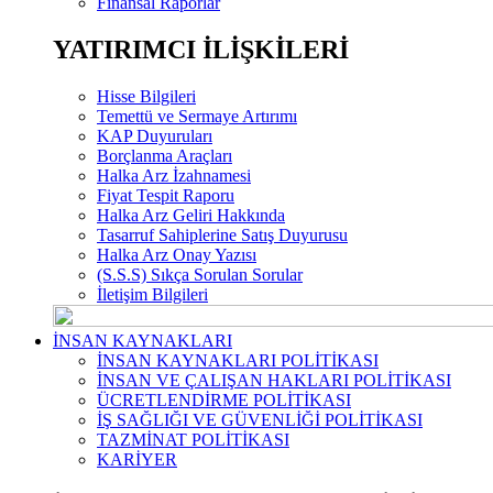
Finansal Raporlar
YATIRIMCI İLİŞKİLERİ
Hisse Bilgileri
Temettü ve Sermaye Artırımı
KAP Duyuruları
Borçlanma Araçları
Halka Arz İzahnamesi
Fiyat Tespit Raporu
Halka Arz Geliri Hakkında
Tasarruf Sahiplerine Satış Duyurusu
Halka Arz Onay Yazısı
(S.S.S) Sıkça Sorulan Sorular
İletişim Bilgileri
İNSAN KAYNAKLARI
İNSAN KAYNAKLARI POLİTİKASI
İNSAN VE ÇALIŞAN HAKLARI POLİTİKASI
ÜCRETLENDİRME POLİTİKASI
İŞ SAĞLIĞI VE GÜVENLİĞİ POLİTİKASI
TAZMİNAT POLİTİKASI
KARİYER