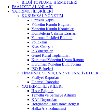
BİLGİ TOPLUMU HİZMETLERİ
FAALİYET ALANLARI
YATIRIMCI İLİŞKİLERİ
KURUMSAL YÖNETİM
Ortaklık Yapısı
Yönetim Kurulu Bilgileri
Yönetim Kurulu Komiteleri
Komitelerin Çalışma Esasları
Yatırımcı İlişkileri Bölümü
Politikalar
Esas Sözleşme
İç Yönergeler
Genel Kurul Toplantıları
Kurumsal Yönetim Uyum Raporu
Kurumsal Yönetim Bilgi Formu
ISO Belgeleri
FİNANSAL SONUÇLAR VE FAALİYETLER
Faaliyet Raporları
Finansal Raporlar
YATIRIMCI İLİŞKİLERİ
Hisse Bilgileri
Temettü ve Sermaye Artırımı
KAP Duyuruları
Borçlanma Aracı İhraç Belgesi
Halka Arz İzahnamesi