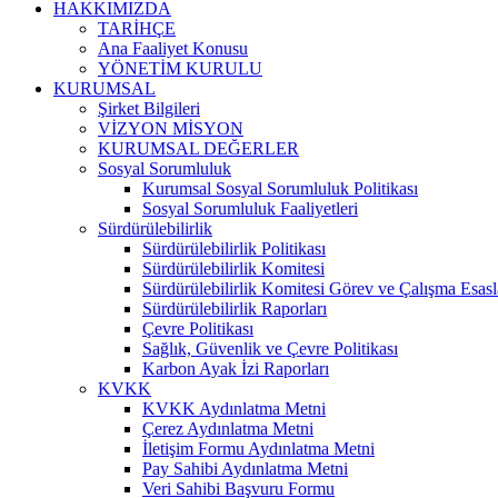
HAKKIMIZDA
TARİHÇE
Ana Faaliyet Konusu
YÖNETİM KURULU
KURUMSAL
Şirket Bilgileri
VİZYON MİSYON
KURUMSAL DEĞERLER
Sosyal Sorumluluk
Kurumsal Sosyal Sorumluluk Politikası
Sosyal Sorumluluk Faaliyetleri
Sürdürülebilirlik
Sürdürülebilirlik Politikası
Sürdürülebilirlik Komitesi
Sürdürülebilirlik Komitesi Görev ve Çalışma Esasl
Sürdürülebilirlik Raporları
Çevre Politikası
Sağlık, Güvenlik ve Çevre Politikası
Karbon Ayak İzi Raporları
KVKK
KVKK Aydınlatma Metni
Çerez Aydınlatma Metni
İletişim Formu Aydınlatma Metni
Pay Sahibi Aydınlatma Metni
Veri Sahibi Başvuru Formu