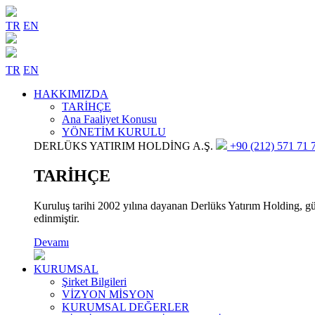
TR
EN
TR
EN
HAKKIMIZDA
TARİHÇE
Ana Faaliyet Konusu
YÖNETİM KURULU
DERLÜKS YATIRIM HOLDİNG A.Ş.
+90 (212) 571 71 7
TARİHÇE
Kuruluş tarihi 2002 yılına dayanan Derlüks Yatırım Holding, gün
edinmiştir.
Devamı
KURUMSAL
Şirket Bilgileri
VİZYON MİSYON
KURUMSAL DEĞERLER