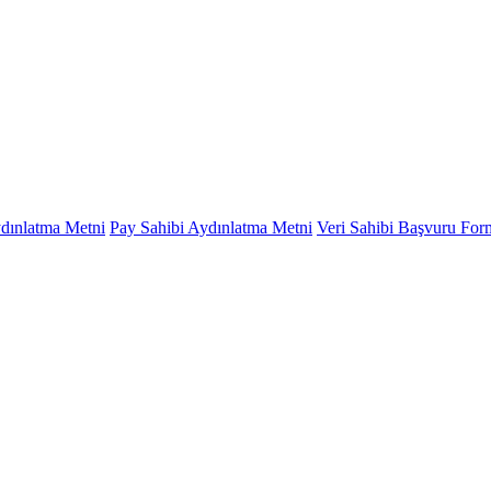
ydınlatma Metni
Pay Sahibi Aydınlatma Metni
Veri Sahibi Başvuru Fo