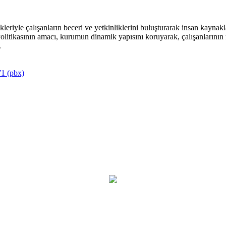
riyle çalışanların beceri ve yetkinliklerini buluşturarak insan kaynakla
itikasının amacı, kurumun dinamik yapısını koruyarak, çalışanlarının mu
.
1 (pbx)