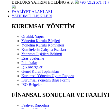
DERLÜKS YATIRIM HOLDİNG A.Ş.
+90 (212) 571 71 7
FAALİYET ALANLARI
YATIRIMCI İLİŞKİLERİ
KURUMSAL YÖNETİM
Ortaklık Yapısı
Yönetim Kurulu Bilgileri
Yönetim Kurulu Komiteleri
Komitelerin Çalışma Esasları
Yatırımcı İlişkileri Bölümü
Esas Sözleşme
Politikalar
İç Yönergeler
Genel Kurul Toplantıları
Kurumsal Yönetim Uyum Raporu
Kurumsal Yönetim Bilgi Formu
ISO Belgeleri
FİNANSAL SONUÇLAR VE FAALİY
Faaliyet Raporları