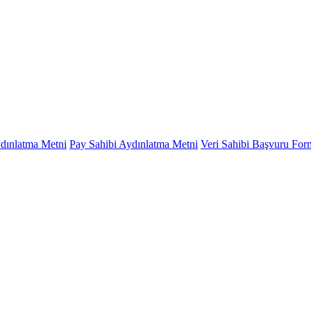
ydınlatma Metni
Pay Sahibi Aydınlatma Metni
Veri Sahibi Başvuru Fo