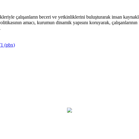
riyle çalışanların beceri ve yetkinliklerini buluşturarak insan kaynakla
itikasının amacı, kurumun dinamik yapısını koruyarak, çalışanlarının mu
.
1 (pbx)