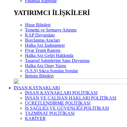
Finansal Raporlar
YATIRIMCI İLİŞKİLERİ
Hisse Bilgileri
Temettü ve Sermaye Artırımı
KAP Duyuruları
Borçlanma Araçları
Halka Arz İzahnamesi
Fiyat Tespit Raporu
Halka Arz Geliri Hakkında
Tasarruf Sahiplerine Satış Duyurusu
Halka Arz Onay Yazısı
(S.S.S) Sıkça Sorulan Sorular
İletişim Bilgileri
İNSAN KAYNAKLARI
İNSAN KAYNAKLARI POLİTİKASI
İNSAN VE ÇALIŞAN HAKLARI POLİTİKASI
ÜCRETLENDİRME POLİTİKASI
İŞ SAĞLIĞI VE GÜVENLİĞİ POLİTİKASI
TAZMİNAT POLİTİKASI
KARİYER