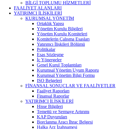
BİLGİ TOPLUMU HİZMETLERİ
FAALİYET ALANLARI
YATIRIMCI İLİŞKİLERİ
KURUMSAL YÖNETİM
Ortaklık Yapısı
Yönetim Kurulu Bilgileri
Yönetim Kurulu Komiteleri
Komitelerin Çalışma Esasları
Yatırımcı İlişkileri Bölümü
Politikalar
Esas Sözleşme
İç Yönergeler
Genel Kurul Toplantıları
Kurumsal Yönetim Uyum Raporu
Kurumsal Yönetim Bilgi Formu
ISO Belgeleri
FİNANSAL SONUÇLAR VE FAALİYETLER
Faaliyet Raporları
Finansal Raporlar
YATIRIMCI İLİŞKİLERİ
Hisse Bilgileri
Temettü ve Sermaye Artırımı
KAP Duyuruları
Borçlanma Aracı İhraç Belgesi
Halka Arz İzahnamesi