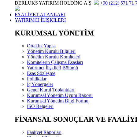
DERLÜKS YATIRIM HOLDİNG A.Ş.
+90 (212) 571 71 7
FAALİYET ALANLARI
YATIRIMCI İLİŞKİLERİ
KURUMSAL YÖNETİM
Ortaklık Yapısı
Yönetim Kurulu Bilgileri
Yönetim Kurulu Komiteleri
Komitelerin Çalışma Esasları
Yatırımcı İlişkileri Bölümü
Esas Sözleşme
Politikalar
İç Yönergeler
Genel Kurul Toplantıları
Kurumsal Yönetim Uyum Raporu
Kurumsal Yönetim Bilgi Formu
ISO Belgeleri
FİNANSAL SONUÇLAR VE FAALİY
Faaliyet Raporları