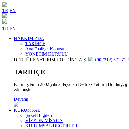
TR
EN
TR
EN
HAKKIMIZDA
TARİHÇE
Ana Faaliyet Konusu
YÖNETİM KURULU
DERLÜKS YATIRIM HOLDİNG A.Ş.
+90 (212) 571 71 7
TARİHÇE
Kuruluş tarihi 2002 yılına dayanan Derlüks Yatırım Holding, gün
edinmiştir.
Devamı
KURUMSAL
Şirket Bilgileri
VİZYON MİSYON
KURUMSAL DEĞERLER