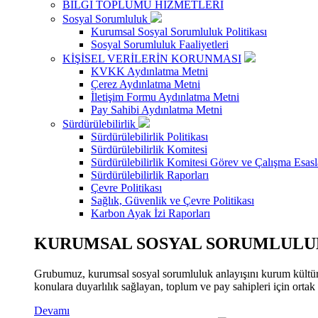
BİLGİ TOPLUMU HİZMETLERİ
Sosyal Sorumluluk
Kurumsal Sosyal Sorumluluk Politikası
Sosyal Sorumluluk Faaliyetleri
KİŞİSEL VERİLERİN KORUNMASI
KVKK Aydınlatma Metni
Çerez Aydınlatma Metni
İletişim Formu Aydınlatma Metni
Pay Sahibi Aydınlatma Metni
Sürdürülebilirlik
Sürdürülebilirlik Politikası
Sürdürülebilirlik Komitesi
Sürdürülebilirlik Komitesi Görev ve Çalışma Esasl
Sürdürülebilirlik Raporları
Çevre Politikası
Sağlık, Güvenlik ve Çevre Politikası
Karbon Ayak İzi Raporları
KURUMSAL SOSYAL SORUMLULUK
Grubumuz, kurumsal sosyal sorumluluk anlayışını kurum kültür
konulara duyarlılık sağlayan, toplum ve pay sahipleri için orta
Devamı