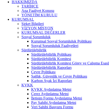
HAKKIMIZDA
TARİHÇE
Ana Faaliyet Konusu
YÖNETİM KURULU
KURUMSAL
Şirket Bilgileri
VİZYON MİSYON
KURUMSAL DEĞERLER
Sosyal Sorumluluk
Kurumsal Sosyal Sorumluluk Politikası
Sosyal Sorumluluk Faaliyetleri
Sürdürülebilirlik
Sürdürülebilirlik Politikası
Sürdürülebilirlik Komitesi
Sürdürülebilirlik Komitesi Görev ve Çalışma Esasl
Sürdürülebilirlik Raporları
Çevre Politikası
Sağlık, Güvenlik ve Çevre Politikası
Karbon Ayak İzi Raporları
KVKK
KVKK Aydınlatma Metni
Çerez Aydınlatma Metni
İletişim Formu Aydınlatma Metni
Pay Sahibi Aydınlatma Metni
Veri Sahibi Başvuru Formu