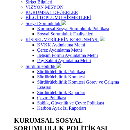
Şirket Bilgileri
VİZYON MİSYON
KURUMSAL DEĞERLER
BİLGİ TOPLUMU HİZMETLERİ
Sosyal Sorumluluk
Kurumsal Sosyal Sorumluluk Politikası
Sosyal Sorumluluk Faaliyetleri
KİŞİSEL VERİLERİN KORUNMASI
KVKK Aydınlatma Metni
Çerez Aydınlatma Metni
İletişim Formu Aydınlatma Metni
Pay Sahibi Aydınlatma Metni
Sürdürülebilirlik
Sürdürülebilirlik Politikası
Sürdürülebilirlik Komitesi
Sürdürülebilirlik Komitesi Görev ve Çalışma
Esasları
Sürdürülebilirlik Raporları
Çevre Politikası
Sağlık, Güvenlik ve Çevre Politikası
Karbon Ayak İzi Raporları
KURUMSAL SOSYAL
SORUMLULUK POLİTİKASI