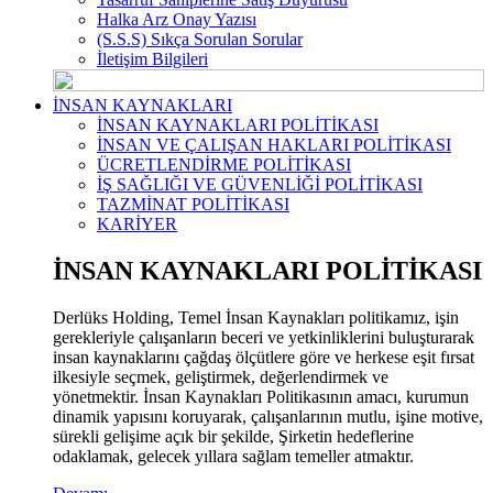
Halka Arz Onay Yazısı
(S.S.S) Sıkça Sorulan Sorular
İletişim Bilgileri
İNSAN KAYNAKLARI
İNSAN KAYNAKLARI POLİTİKASI
İNSAN VE ÇALIŞAN HAKLARI POLİTİKASI
ÜCRETLENDİRME POLİTİKASI
İŞ SAĞLIĞI VE GÜVENLİĞİ POLİTİKASI
TAZMİNAT POLİTİKASI
KARİYER
İNSAN KAYNAKLARI POLİTİKASI
Derlüks Holding, Temel İnsan Kaynakları politikamız, işin
gerekleriyle çalışanların beceri ve yetkinliklerini buluşturarak
insan kaynaklarını çağdaş ölçütlere göre ve herkese eşit fırsat
ilkesiyle seçmek, geliştirmek, değerlendirmek ve
yönetmektir. İnsan Kaynakları Politikasının amacı, kurumun
dinamik yapısını koruyarak, çalışanlarının mutlu, işine motive,
sürekli gelişime açık bir şekilde, Şirketin hedeflerine
odaklamak, gelecek yıllara sağlam temeller atmaktır.