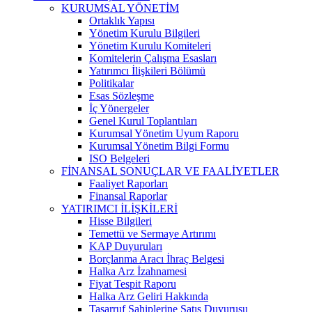
KURUMSAL YÖNETİM
Ortaklık Yapısı
Yönetim Kurulu Bilgileri
Yönetim Kurulu Komiteleri
Komitelerin Çalışma Esasları
Yatırımcı İlişkileri Bölümü
Politikalar
Esas Sözleşme
İç Yönergeler
Genel Kurul Toplantıları
Kurumsal Yönetim Uyum Raporu
Kurumsal Yönetim Bilgi Formu
ISO Belgeleri
FİNANSAL SONUÇLAR VE FAALİYETLER
Faaliyet Raporları
Finansal Raporlar
YATIRIMCI İLİŞKİLERİ
Hisse Bilgileri
Temettü ve Sermaye Artırımı
KAP Duyuruları
Borçlanma Aracı İhraç Belgesi
Halka Arz İzahnamesi
Fiyat Tespit Raporu
Halka Arz Geliri Hakkında
Tasarruf Sahiplerine Satış Duyurusu