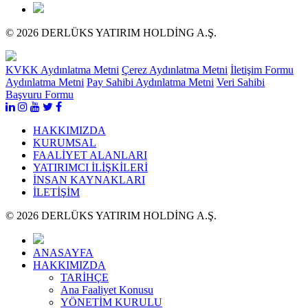
© 2026 DERLÜKS YATIRIM HOLDİNG A.Ş.
KVKK Aydınlatma Metni
Çerez Aydınlatma Metni
İletişim Formu
Aydınlatma Metni
Pay Sahibi Aydınlatma Metni
Veri Sahibi
Başvuru Formu
HAKKIMIZDA
KURUMSAL
FAALİYET ALANLARI
YATIRIMCI İLİŞKİLERİ
İNSAN KAYNAKLARI
İLETİŞİM
© 2026 DERLÜKS YATIRIM HOLDİNG A.Ş.
ANASAYFA
HAKKIMIZDA
TARİHÇE
Ana Faaliyet Konusu
YÖNETİM KURULU