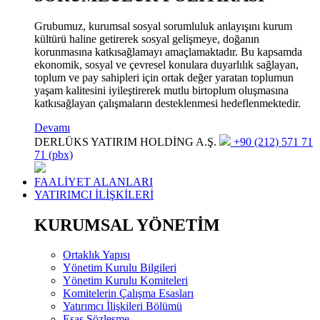
Grubumuz, kurumsal sosyal sorumluluk anlayışını kurum
kültürü haline getirerek sosyal gelişmeye, doğanın
korunmasına katkısağlamayı amaçlamaktadır. Bu kapsamda
ekonomik, sosyal ve çevresel konulara duyarlılık sağlayan,
toplum ve pay sahipleri için ortak değer yaratan toplumun
yaşam kalitesini iyileştirerek mutlu birtoplum oluşmasına
katkısağlayan çalışmaların desteklenmesi hedeflenmektedir.
Devamı
DERLÜKS YATIRIM HOLDİNG A.Ş.
+90 (212) 571 71
71 (pbx)
FAALİYET ALANLARI
YATIRIMCI İLİŞKİLERİ
KURUMSAL YÖNETİM
Ortaklık Yapısı
Yönetim Kurulu Bilgileri
Yönetim Kurulu Komiteleri
Komitelerin Çalışma Esasları
Yatırımcı İlişkileri Bölümü
Esas Sözleşme