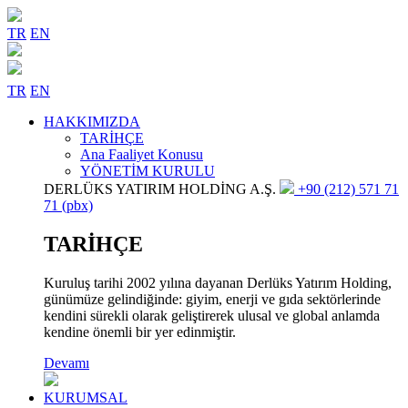
TR
EN
TR
EN
HAKKIMIZDA
TARİHÇE
Ana Faaliyet Konusu
YÖNETİM KURULU
DERLÜKS YATIRIM HOLDİNG A.Ş.
+90 (212) 571 71
71 (pbx)
TARİHÇE
Kuruluş tarihi 2002 yılına dayanan Derlüks Yatırım Holding,
günümüze gelindiğinde: giyim, enerji ve gıda sektörlerinde
kendini sürekli olarak geliştirerek ulusal ve global anlamda
kendine önemli bir yer edinmiştir.
Devamı
KURUMSAL