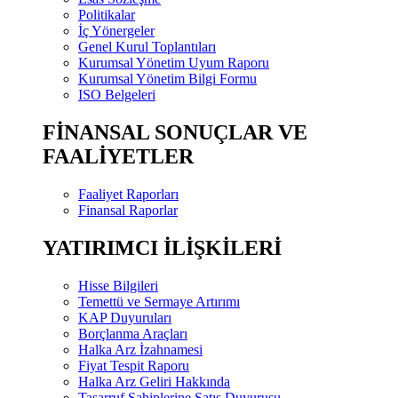
Politikalar
İç Yönergeler
Genel Kurul Toplantıları
Kurumsal Yönetim Uyum Raporu
Kurumsal Yönetim Bilgi Formu
ISO Belgeleri
FİNANSAL SONUÇLAR VE
FAALİYETLER
Faaliyet Raporları
Finansal Raporlar
YATIRIMCI İLİŞKİLERİ
Hisse Bilgileri
Temettü ve Sermaye Artırımı
KAP Duyuruları
Borçlanma Araçları
Halka Arz İzahnamesi
Fiyat Tespit Raporu
Halka Arz Geliri Hakkında
Tasarruf Sahiplerine Satış Duyurusu