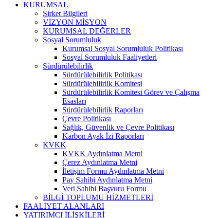
KURUMSAL
Şirket Bilgileri
VİZYON MİSYON
KURUMSAL DEĞERLER
Sosyal Sorumluluk
Kurumsal Sosyal Sorumluluk Politikası
Sosyal Sorumluluk Faaliyetleri
Sürdürülebilirlik
Sürdürülebilirlik Politikası
Sürdürülebilirlik Komitesi
Sürdürülebilirlik Komitesi Görev ve Çalışma
Esasları
Sürdürülebilirlik Raporları
Çevre Politikası
Sağlık, Güvenlik ve Çevre Politikası
Karbon Ayak İzi Raporları
KVKK
KVKK Aydınlatma Metni
Çerez Aydınlatma Metni
İletişim Formu Aydınlatma Metni
Pay Sahibi Aydınlatma Metni
Veri Sahibi Başvuru Formu
BİLGİ TOPLUMU HİZMETLERİ
FAALİYET ALANLARI
YATIRIMCI İLİŞKİLERİ