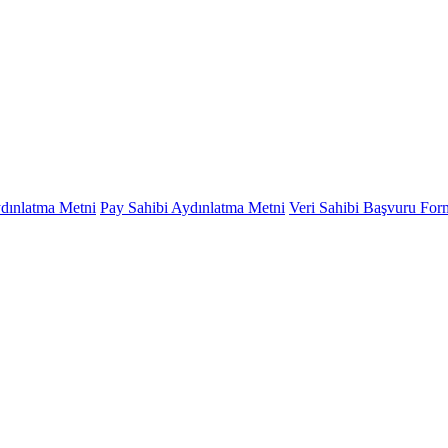
ydınlatma Metni
Pay Sahibi Aydınlatma Metni
Veri Sahibi Başvuru Fo