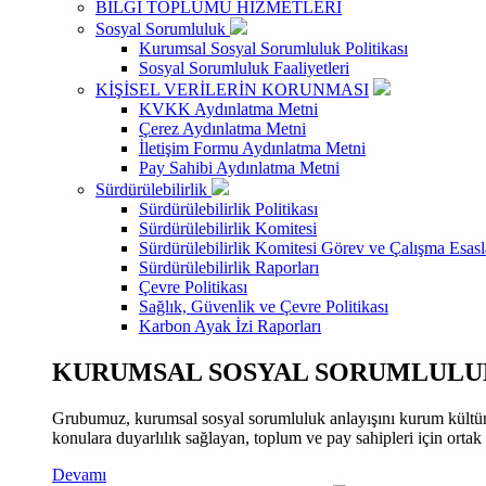
BİLGİ TOPLUMU HİZMETLERİ
Sosyal Sorumluluk
Kurumsal Sosyal Sorumluluk Politikası
Sosyal Sorumluluk Faaliyetleri
KİŞİSEL VERİLERİN KORUNMASI
KVKK Aydınlatma Metni
Çerez Aydınlatma Metni
İletişim Formu Aydınlatma Metni
Pay Sahibi Aydınlatma Metni
Sürdürülebilirlik
Sürdürülebilirlik Politikası
Sürdürülebilirlik Komitesi
Sürdürülebilirlik Komitesi Görev ve Çalışma Esasl
Sürdürülebilirlik Raporları
Çevre Politikası
Sağlık, Güvenlik ve Çevre Politikası
Karbon Ayak İzi Raporları
KURUMSAL SOSYAL SORUMLULUK
Grubumuz, kurumsal sosyal sorumluluk anlayışını kurum kültür
konulara duyarlılık sağlayan, toplum ve pay sahipleri için orta
Devamı