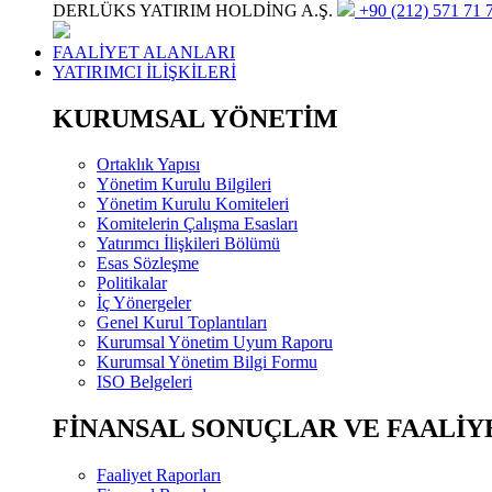
DERLÜKS YATIRIM HOLDİNG A.Ş.
+90 (212) 571 71 7
FAALİYET ALANLARI
YATIRIMCI İLİŞKİLERİ
KURUMSAL YÖNETİM
Ortaklık Yapısı
Yönetim Kurulu Bilgileri
Yönetim Kurulu Komiteleri
Komitelerin Çalışma Esasları
Yatırımcı İlişkileri Bölümü
Esas Sözleşme
Politikalar
İç Yönergeler
Genel Kurul Toplantıları
Kurumsal Yönetim Uyum Raporu
Kurumsal Yönetim Bilgi Formu
ISO Belgeleri
FİNANSAL SONUÇLAR VE FAALİY
Faaliyet Raporları