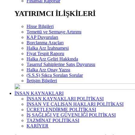
Finansal Raporlar
YATIRIMCI İLİŞKİLERİ
Hisse Bilgileri
Temettü ve Sermaye Artırımı
KAP Duyuruları
Borçlanma Araçları
Halka Arz İzahnamesi
Fiyat Tespit Raporu
Halka Arz Geliri Hakkında
Tasarruf Sahiplerine Satış Duyurusu
Halka Arz Onay Yazısı
(S.S.S) Sıkça Sorulan Sorular
İletişim Bilgileri
İNSAN KAYNAKLARI
İNSAN KAYNAKLARI POLİTİKASI
İNSAN VE ÇALIŞAN HAKLARI POLİTİKASI
ÜCRETLENDİRME POLİTİKASI
İŞ SAĞLIĞI VE GÜVENLİĞİ POLİTİKASI
TAZMİNAT POLİTİKASI
KARİYER