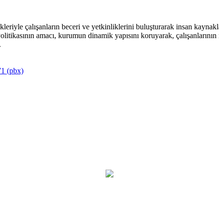
riyle çalışanların beceri ve yetkinliklerini buluşturarak insan kaynakla
itikasının amacı, kurumun dinamik yapısını koruyarak, çalışanlarının mu
.
1 (pbx)