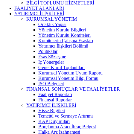
BİLGİ TOPLUMU HİZMETLERİ
FAALİYET ALANLARI
YATIRIMCI İLİŞKİLERİ
KURUMSAL YÖNETİM
Ortaklık Yapısı
Yönetim Kurulu Bilgileri
Yönetim Kurulu Komiteleri
Komitelerin Çalışma Esasları
Yatırımcı İlişkileri Bölümü
Politikalar
Esas Sözleşme
İç Yönergeler
Genel Kurul Toplantıları
Kurumsal Yönetim Uyum Raporu
Kurumsal Yönetim Bilgi Formu
ISO Belgeleri
FİNANSAL SONUÇLAR VE FAALİYETLER
Faaliyet Raporları
Finansal Raporlar
YATIRIMCI İLİŞKİLERİ
Hisse Bilgileri
Temettü ve Sermaye Artırımı
KAP Duyuruları
Borçlanma Aracı İhraç Belgesi
Halka Arz İzahnamesi