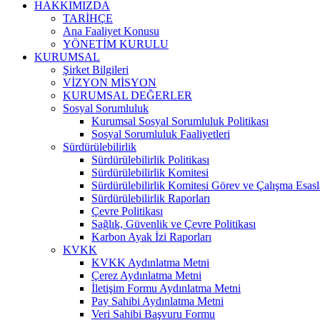
HAKKIMIZDA
TARİHÇE
Ana Faaliyet Konusu
YÖNETİM KURULU
KURUMSAL
Şirket Bilgileri
VİZYON MİSYON
KURUMSAL DEĞERLER
Sosyal Sorumluluk
Kurumsal Sosyal Sorumluluk Politikası
Sosyal Sorumluluk Faaliyetleri
Sürdürülebilirlik
Sürdürülebilirlik Politikası
Sürdürülebilirlik Komitesi
Sürdürülebilirlik Komitesi Görev ve Çalışma Esasl
Sürdürülebilirlik Raporları
Çevre Politikası
Sağlık, Güvenlik ve Çevre Politikası
Karbon Ayak İzi Raporları
KVKK
KVKK Aydınlatma Metni
Çerez Aydınlatma Metni
İletişim Formu Aydınlatma Metni
Pay Sahibi Aydınlatma Metni
Veri Sahibi Başvuru Formu