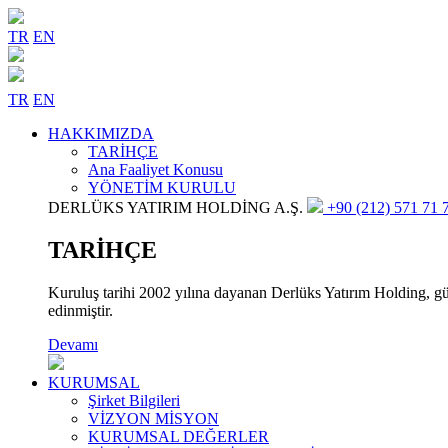
TR
EN
TR
EN
HAKKIMIZDA
TARİHÇE
Ana Faaliyet Konusu
YÖNETİM KURULU
DERLÜKS YATIRIM HOLDİNG A.Ş.
+90 (212) 571 71 7
TARİHÇE
Kuruluş tarihi 2002 yılına dayanan Derlüks Yatırım Holding, gün
edinmiştir.
Devamı
KURUMSAL
Şirket Bilgileri
VİZYON MİSYON
KURUMSAL DEĞERLER