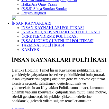
Halka Arz Onay Yazısı
(S.S.S) Sıkça Sorulan Sorular
İletişim Bilgileri
İNSAN KAYNAKLARI
İNSAN KAYNAKLARI POLİTİKASI
İNSAN VE ÇALIŞAN HAKLARI POLİTİKASI
ÜCRETLENDİRME POLİTİKASI
İŞ SAĞLIĞI VE GÜVENLİĞİ POLİTİKASI
TAZMİNAT POLİTİKASI
KARİYER
İNSAN KAYNAKLARI POLİTİKASI
Derlüks Holding, Temel İnsan Kaynakları politikamız, işin
gerekleriyle çalışanların beceri ve yetkinliklerini buluşturarak
insan kaynaklarını çağdaş ölçütlere göre ve herkese eşit fırsat
ilkesiyle seçmek, geliştirmek, değerlendirmek ve
yönetmektir. İnsan Kaynakları Politikasının amacı, kurumun
dinamik yapısını koruyarak, çalışanlarının mutlu, işine motive,
sürekli gelişime açık bir şekilde, Şirketin hedeflerine
odaklamak, gelecek yıllara sağlam temeller atmaktır.