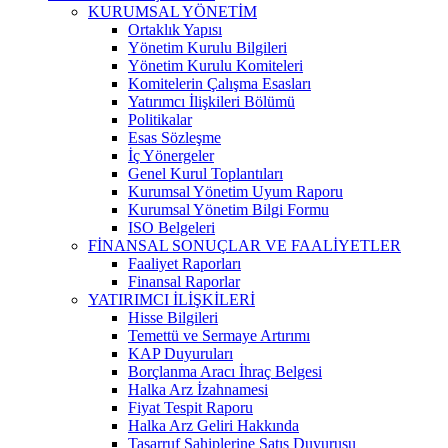
KURUMSAL YÖNETİM
Ortaklık Yapısı
Yönetim Kurulu Bilgileri
Yönetim Kurulu Komiteleri
Komitelerin Çalışma Esasları
Yatırımcı İlişkileri Bölümü
Politikalar
Esas Sözleşme
İç Yönergeler
Genel Kurul Toplantıları
Kurumsal Yönetim Uyum Raporu
Kurumsal Yönetim Bilgi Formu
ISO Belgeleri
FİNANSAL SONUÇLAR VE FAALİYETLER
Faaliyet Raporları
Finansal Raporlar
YATIRIMCI İLİŞKİLERİ
Hisse Bilgileri
Temettü ve Sermaye Artırımı
KAP Duyuruları
Borçlanma Aracı İhraç Belgesi
Halka Arz İzahnamesi
Fiyat Tespit Raporu
Halka Arz Geliri Hakkında
Tasarruf Sahiplerine Satış Duyurusu