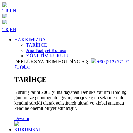
TR
EN
TR
EN
HAKKIMIZDA
TARİHÇE
Ana Faaliyet Konusu
YÖNETİM KURULU
DERLÜKS YATIRIM HOLDİNG A.Ş.
+90 (212) 571 71
71 (pbx)
TARİHÇE
Kuruluş tarihi 2002 yılına dayanan Derlüks Yatırım Holding,
günümüze gelindiğinde: giyim, enerji ve gıda sektörlerinde
kendini sürekli olarak geliştirerek ulusal ve global anlamda
kendine önemli bir yer edinmiştir.
Devamı
KURUMSAL