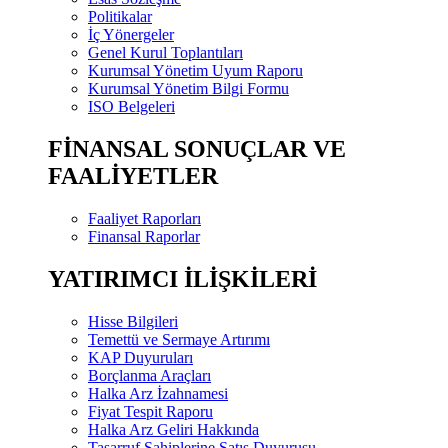
Politikalar
İç Yönergeler
Genel Kurul Toplantıları
Kurumsal Yönetim Uyum Raporu
Kurumsal Yönetim Bilgi Formu
ISO Belgeleri
FİNANSAL SONUÇLAR VE
FAALİYETLER
Faaliyet Raporları
Finansal Raporlar
YATIRIMCI İLİŞKİLERİ
Hisse Bilgileri
Temettü ve Sermaye Artırımı
KAP Duyuruları
Borçlanma Araçları
Halka Arz İzahnamesi
Fiyat Tespit Raporu
Halka Arz Geliri Hakkında
Tasarruf Sahiplerine Satış Duyurusu