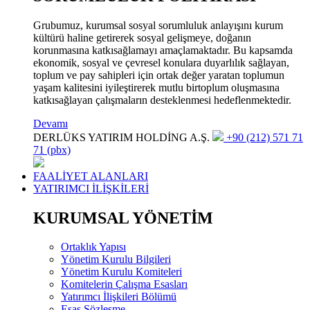
Grubumuz, kurumsal sosyal sorumluluk anlayışını kurum
kültürü haline getirerek sosyal gelişmeye, doğanın
korunmasına katkısağlamayı amaçlamaktadır. Bu kapsamda
ekonomik, sosyal ve çevresel konulara duyarlılık sağlayan,
toplum ve pay sahipleri için ortak değer yaratan toplumun
yaşam kalitesini iyileştirerek mutlu birtoplum oluşmasına
katkısağlayan çalışmaların desteklenmesi hedeflenmektedir.
Devamı
DERLÜKS YATIRIM HOLDİNG A.Ş.
+90 (212) 571 71
71 (pbx)
FAALİYET ALANLARI
YATIRIMCI İLİŞKİLERİ
KURUMSAL YÖNETİM
Ortaklık Yapısı
Yönetim Kurulu Bilgileri
Yönetim Kurulu Komiteleri
Komitelerin Çalışma Esasları
Yatırımcı İlişkileri Bölümü
Esas Sözleşme