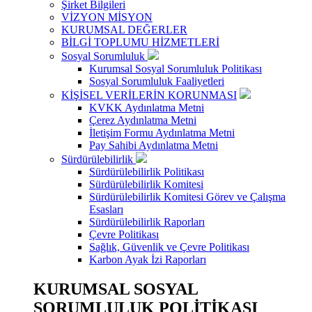
Şirket Bilgileri
VİZYON MİSYON
KURUMSAL DEĞERLER
BİLGİ TOPLUMU HİZMETLERİ
Sosyal Sorumluluk
Kurumsal Sosyal Sorumluluk Politikası
Sosyal Sorumluluk Faaliyetleri
KİŞİSEL VERİLERİN KORUNMASI
KVKK Aydınlatma Metni
Çerez Aydınlatma Metni
İletişim Formu Aydınlatma Metni
Pay Sahibi Aydınlatma Metni
Sürdürülebilirlik
Sürdürülebilirlik Politikası
Sürdürülebilirlik Komitesi
Sürdürülebilirlik Komitesi Görev ve Çalışma
Esasları
Sürdürülebilirlik Raporları
Çevre Politikası
Sağlık, Güvenlik ve Çevre Politikası
Karbon Ayak İzi Raporları
KURUMSAL SOSYAL
SORUMLULUK POLİTİKASI