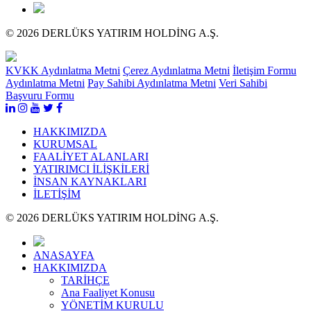
© 2026 DERLÜKS YATIRIM HOLDİNG A.Ş.
KVKK Aydınlatma Metni
Çerez Aydınlatma Metni
İletişim Formu
Aydınlatma Metni
Pay Sahibi Aydınlatma Metni
Veri Sahibi
Başvuru Formu
HAKKIMIZDA
KURUMSAL
FAALİYET ALANLARI
YATIRIMCI İLİŞKİLERİ
İNSAN KAYNAKLARI
İLETİŞİM
© 2026 DERLÜKS YATIRIM HOLDİNG A.Ş.
ANASAYFA
HAKKIMIZDA
TARİHÇE
Ana Faaliyet Konusu
YÖNETİM KURULU