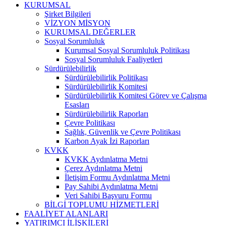
KURUMSAL
Şirket Bilgileri
VİZYON MİSYON
KURUMSAL DEĞERLER
Sosyal Sorumluluk
Kurumsal Sosyal Sorumluluk Politikası
Sosyal Sorumluluk Faaliyetleri
Sürdürülebilirlik
Sürdürülebilirlik Politikası
Sürdürülebilirlik Komitesi
Sürdürülebilirlik Komitesi Görev ve Çalışma
Esasları
Sürdürülebilirlik Raporları
Çevre Politikası
Sağlık, Güvenlik ve Çevre Politikası
Karbon Ayak İzi Raporları
KVKK
KVKK Aydınlatma Metni
Çerez Aydınlatma Metni
İletişim Formu Aydınlatma Metni
Pay Sahibi Aydınlatma Metni
Veri Sahibi Başvuru Formu
BİLGİ TOPLUMU HİZMETLERİ
FAALİYET ALANLARI
YATIRIMCI İLİŞKİLERİ