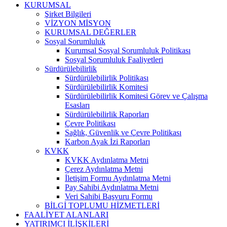
KURUMSAL
Şirket Bilgileri
VİZYON MİSYON
KURUMSAL DEĞERLER
Sosyal Sorumluluk
Kurumsal Sosyal Sorumluluk Politikası
Sosyal Sorumluluk Faaliyetleri
Sürdürülebilirlik
Sürdürülebilirlik Politikası
Sürdürülebilirlik Komitesi
Sürdürülebilirlik Komitesi Görev ve Çalışma
Esasları
Sürdürülebilirlik Raporları
Çevre Politikası
Sağlık, Güvenlik ve Çevre Politikası
Karbon Ayak İzi Raporları
KVKK
KVKK Aydınlatma Metni
Çerez Aydınlatma Metni
İletişim Formu Aydınlatma Metni
Pay Sahibi Aydınlatma Metni
Veri Sahibi Başvuru Formu
BİLGİ TOPLUMU HİZMETLERİ
FAALİYET ALANLARI
YATIRIMCI İLİŞKİLERİ