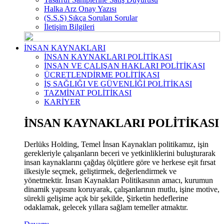
Halka Arz Onay Yazısı
(S.S.S) Sıkça Sorulan Sorular
İletişim Bilgileri
İNSAN KAYNAKLARI
İNSAN KAYNAKLARI POLİTİKASI
İNSAN VE ÇALIŞAN HAKLARI POLİTİKASI
ÜCRETLENDİRME POLİTİKASI
İŞ SAĞLIĞI VE GÜVENLİĞİ POLİTİKASI
TAZMİNAT POLİTİKASI
KARİYER
İNSAN KAYNAKLARI POLİTİKASI
Derlüks Holding, Temel İnsan Kaynakları politikamız, işin
gerekleriyle çalışanların beceri ve yetkinliklerini buluşturarak
insan kaynaklarını çağdaş ölçütlere göre ve herkese eşit fırsat
ilkesiyle seçmek, geliştirmek, değerlendirmek ve
yönetmektir. İnsan Kaynakları Politikasının amacı, kurumun
dinamik yapısını koruyarak, çalışanlarının mutlu, işine motive,
sürekli gelişime açık bir şekilde, Şirketin hedeflerine
odaklamak, gelecek yıllara sağlam temeller atmaktır.