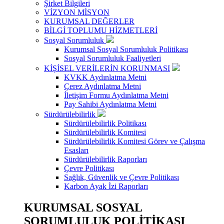
Şirket Bilgileri
VİZYON MİSYON
KURUMSAL DEĞERLER
BİLGİ TOPLUMU HİZMETLERİ
Sosyal Sorumluluk
Kurumsal Sosyal Sorumluluk Politikası
Sosyal Sorumluluk Faaliyetleri
KİŞİSEL VERİLERİN KORUNMASI
KVKK Aydınlatma Metni
Çerez Aydınlatma Metni
İletişim Formu Aydınlatma Metni
Pay Sahibi Aydınlatma Metni
Sürdürülebilirlik
Sürdürülebilirlik Politikası
Sürdürülebilirlik Komitesi
Sürdürülebilirlik Komitesi Görev ve Çalışma
Esasları
Sürdürülebilirlik Raporları
Çevre Politikası
Sağlık, Güvenlik ve Çevre Politikası
Karbon Ayak İzi Raporları
KURUMSAL SOSYAL
SORUMLULUK POLİTİKASI