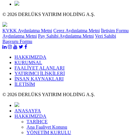
© 2026 DERLÜKS YATIRIM HOLDİNG A.Ş.
KVKK Aydınlatma Metni
Çerez Aydınlatma Metni
İletişim Formu
Aydınlatma Metni
Pay Sahibi Aydınlatma Metni
Veri Sahibi
Başvuru Formu
HAKKIMIZDA
KURUMSAL
FAALİYET ALANLARI
YATIRIMCI İLİŞKİLERİ
İNSAN KAYNAKLARI
İLETİŞİM
© 2026 DERLÜKS YATIRIM HOLDİNG A.Ş.
ANASAYFA
HAKKIMIZDA
TARİHÇE
Ana Faaliyet Konusu
YÖNETİM KURULU