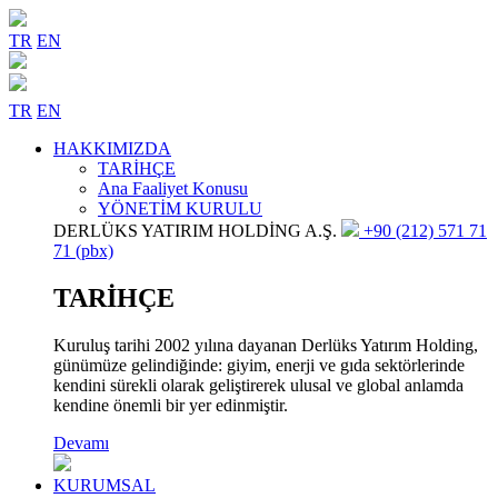
TR
EN
TR
EN
HAKKIMIZDA
TARİHÇE
Ana Faaliyet Konusu
YÖNETİM KURULU
DERLÜKS YATIRIM HOLDİNG A.Ş.
+90 (212) 571 71
71 (pbx)
TARİHÇE
Kuruluş tarihi 2002 yılına dayanan Derlüks Yatırım Holding,
günümüze gelindiğinde: giyim, enerji ve gıda sektörlerinde
kendini sürekli olarak geliştirerek ulusal ve global anlamda
kendine önemli bir yer edinmiştir.
Devamı
KURUMSAL