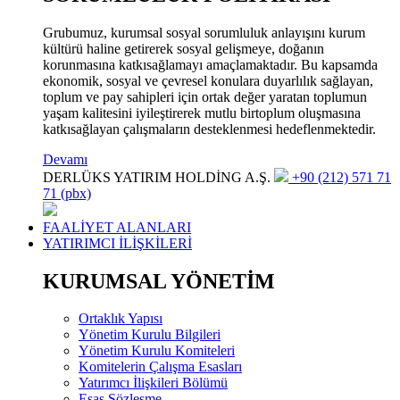
Grubumuz, kurumsal sosyal sorumluluk anlayışını kurum
kültürü haline getirerek sosyal gelişmeye, doğanın
korunmasına katkısağlamayı amaçlamaktadır. Bu kapsamda
ekonomik, sosyal ve çevresel konulara duyarlılık sağlayan,
toplum ve pay sahipleri için ortak değer yaratan toplumun
yaşam kalitesini iyileştirerek mutlu birtoplum oluşmasına
katkısağlayan çalışmaların desteklenmesi hedeflenmektedir.
Devamı
DERLÜKS YATIRIM HOLDİNG A.Ş.
+90 (212) 571 71
71 (pbx)
FAALİYET ALANLARI
YATIRIMCI İLİŞKİLERİ
KURUMSAL YÖNETİM
Ortaklık Yapısı
Yönetim Kurulu Bilgileri
Yönetim Kurulu Komiteleri
Komitelerin Çalışma Esasları
Yatırımcı İlişkileri Bölümü
Esas Sözleşme