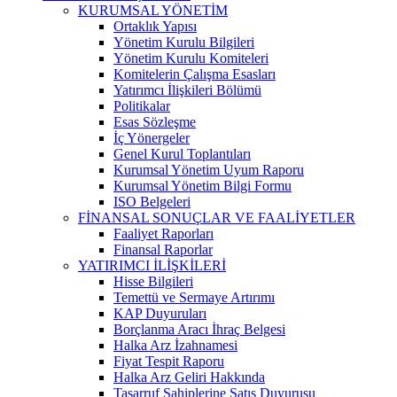
KURUMSAL YÖNETİM
Ortaklık Yapısı
Yönetim Kurulu Bilgileri
Yönetim Kurulu Komiteleri
Komitelerin Çalışma Esasları
Yatırımcı İlişkileri Bölümü
Politikalar
Esas Sözleşme
İç Yönergeler
Genel Kurul Toplantıları
Kurumsal Yönetim Uyum Raporu
Kurumsal Yönetim Bilgi Formu
ISO Belgeleri
FİNANSAL SONUÇLAR VE FAALİYETLER
Faaliyet Raporları
Finansal Raporlar
YATIRIMCI İLİŞKİLERİ
Hisse Bilgileri
Temettü ve Sermaye Artırımı
KAP Duyuruları
Borçlanma Aracı İhraç Belgesi
Halka Arz İzahnamesi
Fiyat Tespit Raporu
Halka Arz Geliri Hakkında
Tasarruf Sahiplerine Satış Duyurusu