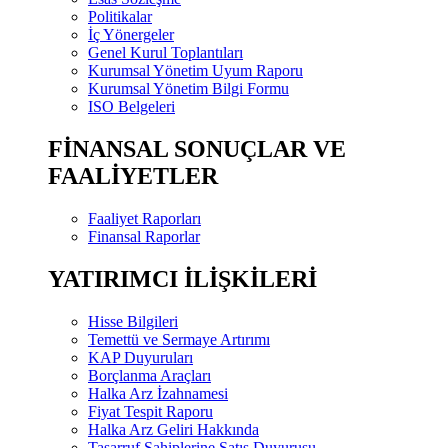
Politikalar
İç Yönergeler
Genel Kurul Toplantıları
Kurumsal Yönetim Uyum Raporu
Kurumsal Yönetim Bilgi Formu
ISO Belgeleri
FİNANSAL SONUÇLAR VE
FAALİYETLER
Faaliyet Raporları
Finansal Raporlar
YATIRIMCI İLİŞKİLERİ
Hisse Bilgileri
Temettü ve Sermaye Artırımı
KAP Duyuruları
Borçlanma Araçları
Halka Arz İzahnamesi
Fiyat Tespit Raporu
Halka Arz Geliri Hakkında
Tasarruf Sahiplerine Satış Duyurusu