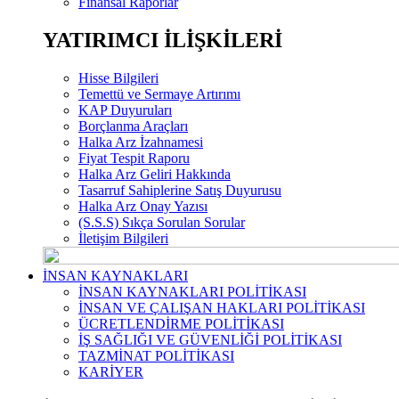
Finansal Raporlar
YATIRIMCI İLİŞKİLERİ
Hisse Bilgileri
Temettü ve Sermaye Artırımı
KAP Duyuruları
Borçlanma Araçları
Halka Arz İzahnamesi
Fiyat Tespit Raporu
Halka Arz Geliri Hakkında
Tasarruf Sahiplerine Satış Duyurusu
Halka Arz Onay Yazısı
(S.S.S) Sıkça Sorulan Sorular
İletişim Bilgileri
İNSAN KAYNAKLARI
İNSAN KAYNAKLARI POLİTİKASI
İNSAN VE ÇALIŞAN HAKLARI POLİTİKASI
ÜCRETLENDİRME POLİTİKASI
İŞ SAĞLIĞI VE GÜVENLİĞİ POLİTİKASI
TAZMİNAT POLİTİKASI
KARİYER