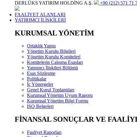
DERLÜKS YATIRIM HOLDİNG A.Ş.
+90 (212) 571 71 7
FAALİYET ALANLARI
YATIRIMCI İLİŞKİLERİ
KURUMSAL YÖNETİM
Ortaklık Yapısı
Yönetim Kurulu Bilgileri
Yönetim Kurulu Komiteleri
Komitelerin Çalışma Esasları
Yatırımcı İlişkileri Bölümü
Esas Sözleşme
Politikalar
İç Yönergeler
Genel Kurul Toplantıları
Kurumsal Yönetim Uyum Raporu
Kurumsal Yönetim Bilgi Formu
ISO Belgeleri
FİNANSAL SONUÇLAR VE FAALİY
Faaliyet Raporları