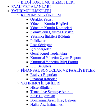
BİLGİ TOPLUMU HİZMETLERİ
FAALİYET ALANLARI
YATIRIMCI İLİŞKİLERİ
KURUMSAL YÖNETİM
Ortaklık Yapısı
Yönetim Kurulu Bilgileri
Yönetim Kurulu Komiteleri
Komitelerin Çalışma Esasları
Yatırımcı İlişkileri Bölümü
Politikalar
Esas Sözleşme
İç Yönergeler
Genel Kurul Toplantıları
Kurumsal Yönetim Uyum Raporu
Kurumsal Yönetim Bilgi Formu
ISO Belgeleri
FİNANSAL SONUÇLAR VE FAALİYETLER
Faaliyet Raporları
Finansal Raporlar
YATIRIMCI İLİŞKİLERİ
Hisse Bilgileri
Temettü ve Sermaye Artırımı
KAP Duyuruları
Borçlanma Aracı İhraç Belgesi
Halka Arz İzahnamesi