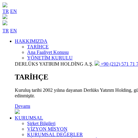
TR
EN
TR
EN
HAKKIMIZDA
TARİHÇE
Ana Faaliyet Konusu
YÖNETİM KURULU
DERLÜKS YATIRIM HOLDİNG A.Ş.
+90 (212) 571 71 7
TARİHÇE
Kuruluş tarihi 2002 yılına dayanan Derlüks Yatırım Holding, gün
edinmiştir.
Devamı
KURUMSAL
Şirket Bilgileri
VİZYON MİSYON
KURUMSAL DEĞERLER