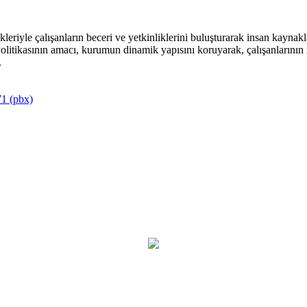
riyle çalışanların beceri ve yetkinliklerini buluşturarak insan kaynakla
itikasının amacı, kurumun dinamik yapısını koruyarak, çalışanlarının mu
.
1 (pbx)