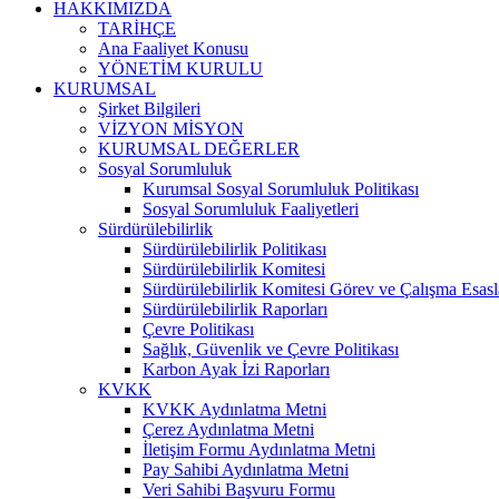
HAKKIMIZDA
TARİHÇE
Ana Faaliyet Konusu
YÖNETİM KURULU
KURUMSAL
Şirket Bilgileri
VİZYON MİSYON
KURUMSAL DEĞERLER
Sosyal Sorumluluk
Kurumsal Sosyal Sorumluluk Politikası
Sosyal Sorumluluk Faaliyetleri
Sürdürülebilirlik
Sürdürülebilirlik Politikası
Sürdürülebilirlik Komitesi
Sürdürülebilirlik Komitesi Görev ve Çalışma Esasl
Sürdürülebilirlik Raporları
Çevre Politikası
Sağlık, Güvenlik ve Çevre Politikası
Karbon Ayak İzi Raporları
KVKK
KVKK Aydınlatma Metni
Çerez Aydınlatma Metni
İletişim Formu Aydınlatma Metni
Pay Sahibi Aydınlatma Metni
Veri Sahibi Başvuru Formu