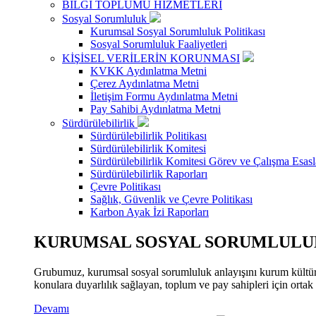
BİLGİ TOPLUMU HİZMETLERİ
Sosyal Sorumluluk
Kurumsal Sosyal Sorumluluk Politikası
Sosyal Sorumluluk Faaliyetleri
KİŞİSEL VERİLERİN KORUNMASI
KVKK Aydınlatma Metni
Çerez Aydınlatma Metni
İletişim Formu Aydınlatma Metni
Pay Sahibi Aydınlatma Metni
Sürdürülebilirlik
Sürdürülebilirlik Politikası
Sürdürülebilirlik Komitesi
Sürdürülebilirlik Komitesi Görev ve Çalışma Esasl
Sürdürülebilirlik Raporları
Çevre Politikası
Sağlık, Güvenlik ve Çevre Politikası
Karbon Ayak İzi Raporları
KURUMSAL SOSYAL SORUMLULUK
Grubumuz, kurumsal sosyal sorumluluk anlayışını kurum kültür
konulara duyarlılık sağlayan, toplum ve pay sahipleri için orta
Devamı