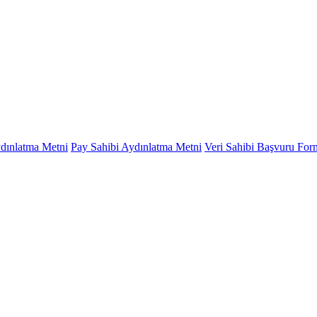
ydınlatma Metni
Pay Sahibi Aydınlatma Metni
Veri Sahibi Başvuru Fo