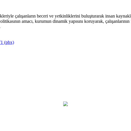
riyle çalışanların beceri ve yetkinliklerini buluşturarak insan kaynakla
itikasının amacı, kurumun dinamik yapısını koruyarak, çalışanlarının mu
.
1 (pbx)