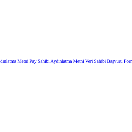
ydınlatma Metni
Pay Sahibi Aydınlatma Metni
Veri Sahibi Başvuru Fo