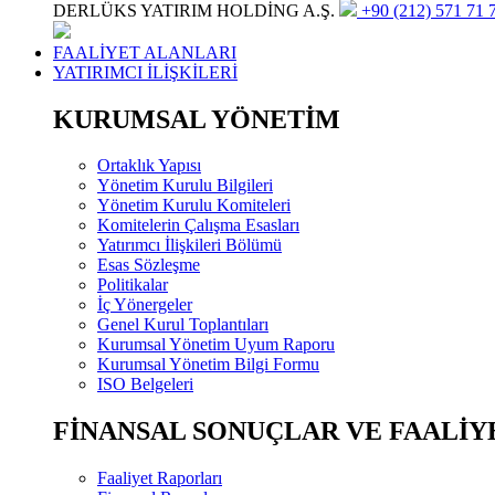
DERLÜKS YATIRIM HOLDİNG A.Ş.
+90 (212) 571 71 7
FAALİYET ALANLARI
YATIRIMCI İLİŞKİLERİ
KURUMSAL YÖNETİM
Ortaklık Yapısı
Yönetim Kurulu Bilgileri
Yönetim Kurulu Komiteleri
Komitelerin Çalışma Esasları
Yatırımcı İlişkileri Bölümü
Esas Sözleşme
Politikalar
İç Yönergeler
Genel Kurul Toplantıları
Kurumsal Yönetim Uyum Raporu
Kurumsal Yönetim Bilgi Formu
ISO Belgeleri
FİNANSAL SONUÇLAR VE FAALİY
Faaliyet Raporları