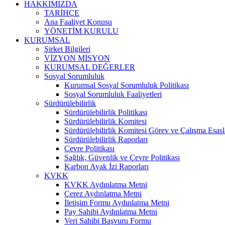
HAKKIMIZDA
TARİHÇE
Ana Faaliyet Konusu
YÖNETİM KURULU
KURUMSAL
Şirket Bilgileri
VİZYON MİSYON
KURUMSAL DEĞERLER
Sosyal Sorumluluk
Kurumsal Sosyal Sorumluluk Politikası
Sosyal Sorumluluk Faaliyetleri
Sürdürülebilirlik
Sürdürülebilirlik Politikası
Sürdürülebilirlik Komitesi
Sürdürülebilirlik Komitesi Görev ve Çalışma Esasl
Sürdürülebilirlik Raporları
Çevre Politikası
Sağlık, Güvenlik ve Çevre Politikası
Karbon Ayak İzi Raporları
KVKK
KVKK Aydınlatma Metni
Çerez Aydınlatma Metni
İletişim Formu Aydınlatma Metni
Pay Sahibi Aydınlatma Metni
Veri Sahibi Başvuru Formu