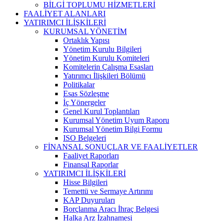
BİLGİ TOPLUMU HİZMETLERİ
FAALİYET ALANLARI
YATIRIMCI İLİŞKİLERİ
KURUMSAL YÖNETİM
Ortaklık Yapısı
Yönetim Kurulu Bilgileri
Yönetim Kurulu Komiteleri
Komitelerin Çalışma Esasları
Yatırımcı İlişkileri Bölümü
Politikalar
Esas Sözleşme
İç Yönergeler
Genel Kurul Toplantıları
Kurumsal Yönetim Uyum Raporu
Kurumsal Yönetim Bilgi Formu
ISO Belgeleri
FİNANSAL SONUÇLAR VE FAALİYETLER
Faaliyet Raporları
Finansal Raporlar
YATIRIMCI İLİŞKİLERİ
Hisse Bilgileri
Temettü ve Sermaye Artırımı
KAP Duyuruları
Borçlanma Aracı İhraç Belgesi
Halka Arz İzahnamesi