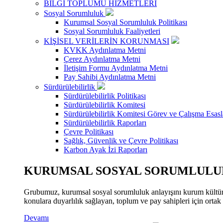
BİLGİ TOPLUMU HİZMETLERİ
Sosyal Sorumluluk
Kurumsal Sosyal Sorumluluk Politikası
Sosyal Sorumluluk Faaliyetleri
KİŞİSEL VERİLERİN KORUNMASI
KVKK Aydınlatma Metni
Çerez Aydınlatma Metni
İletişim Formu Aydınlatma Metni
Pay Sahibi Aydınlatma Metni
Sürdürülebilirlik
Sürdürülebilirlik Politikası
Sürdürülebilirlik Komitesi
Sürdürülebilirlik Komitesi Görev ve Çalışma Esasl
Sürdürülebilirlik Raporları
Çevre Politikası
Sağlık, Güvenlik ve Çevre Politikası
Karbon Ayak İzi Raporları
KURUMSAL SOSYAL SORUMLULUK
Grubumuz, kurumsal sosyal sorumluluk anlayışını kurum kültür
konulara duyarlılık sağlayan, toplum ve pay sahipleri için orta
Devamı