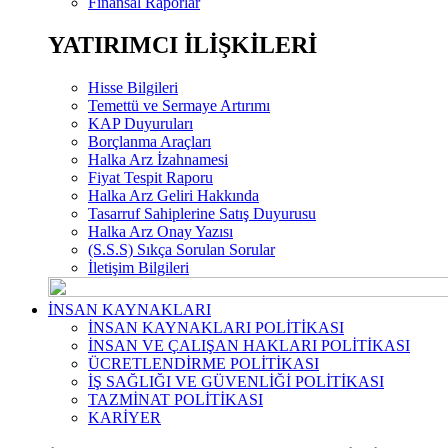
Finansal Raporlar
YATIRIMCI İLİŞKİLERİ
Hisse Bilgileri
Temettü ve Sermaye Artırımı
KAP Duyuruları
Borçlanma Araçları
Halka Arz İzahnamesi
Fiyat Tespit Raporu
Halka Arz Geliri Hakkında
Tasarruf Sahiplerine Satış Duyurusu
Halka Arz Onay Yazısı
(S.S.S) Sıkça Sorulan Sorular
İletişim Bilgileri
İNSAN KAYNAKLARI
İNSAN KAYNAKLARI POLİTİKASI
İNSAN VE ÇALIŞAN HAKLARI POLİTİKASI
ÜCRETLENDİRME POLİTİKASI
İŞ SAĞLIĞI VE GÜVENLİĞİ POLİTİKASI
TAZMİNAT POLİTİKASI
KARİYER