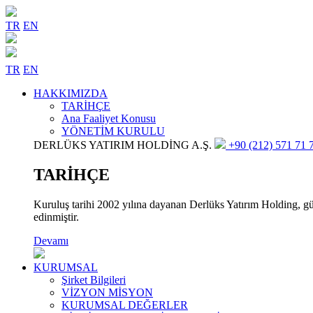
TR
EN
TR
EN
HAKKIMIZDA
TARİHÇE
Ana Faaliyet Konusu
YÖNETİM KURULU
DERLÜKS YATIRIM HOLDİNG A.Ş.
+90 (212) 571 71 7
TARİHÇE
Kuruluş tarihi 2002 yılına dayanan Derlüks Yatırım Holding, gün
edinmiştir.
Devamı
KURUMSAL
Şirket Bilgileri
VİZYON MİSYON
KURUMSAL DEĞERLER