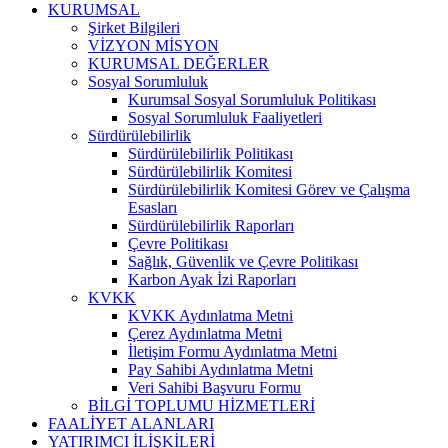
KURUMSAL
Şirket Bilgileri
VİZYON MİSYON
KURUMSAL DEĞERLER
Sosyal Sorumluluk
Kurumsal Sosyal Sorumluluk Politikası
Sosyal Sorumluluk Faaliyetleri
Sürdürülebilirlik
Sürdürülebilirlik Politikası
Sürdürülebilirlik Komitesi
Sürdürülebilirlik Komitesi Görev ve Çalışma
Esasları
Sürdürülebilirlik Raporları
Çevre Politikası
Sağlık, Güvenlik ve Çevre Politikası
Karbon Ayak İzi Raporları
KVKK
KVKK Aydınlatma Metni
Çerez Aydınlatma Metni
İletişim Formu Aydınlatma Metni
Pay Sahibi Aydınlatma Metni
Veri Sahibi Başvuru Formu
BİLGİ TOPLUMU HİZMETLERİ
FAALİYET ALANLARI
YATIRIMCI İLİŞKİLERİ