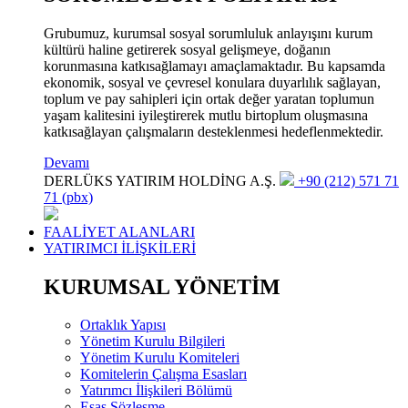
Grubumuz, kurumsal sosyal sorumluluk anlayışını kurum
kültürü haline getirerek sosyal gelişmeye, doğanın
korunmasına katkısağlamayı amaçlamaktadır. Bu kapsamda
ekonomik, sosyal ve çevresel konulara duyarlılık sağlayan,
toplum ve pay sahipleri için ortak değer yaratan toplumun
yaşam kalitesini iyileştirerek mutlu birtoplum oluşmasına
katkısağlayan çalışmaların desteklenmesi hedeflenmektedir.
Devamı
DERLÜKS YATIRIM HOLDİNG A.Ş.
+90 (212) 571 71
71 (pbx)
FAALİYET ALANLARI
YATIRIMCI İLİŞKİLERİ
KURUMSAL YÖNETİM
Ortaklık Yapısı
Yönetim Kurulu Bilgileri
Yönetim Kurulu Komiteleri
Komitelerin Çalışma Esasları
Yatırımcı İlişkileri Bölümü
Esas Sözleşme