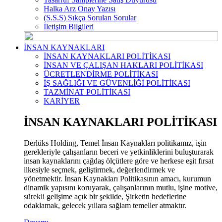
Halka Arz Onay Yazısı
(S.S.S) Sıkça Sorulan Sorular
İletişim Bilgileri
İNSAN KAYNAKLARI
İNSAN KAYNAKLARI POLİTİKASI
İNSAN VE ÇALIŞAN HAKLARI POLİTİKASI
ÜCRETLENDİRME POLİTİKASI
İŞ SAĞLIĞI VE GÜVENLİĞİ POLİTİKASI
TAZMİNAT POLİTİKASI
KARİYER
İNSAN KAYNAKLARI POLİTİKASI
Derlüks Holding, Temel İnsan Kaynakları politikamız, işin
gerekleriyle çalışanların beceri ve yetkinliklerini buluşturarak
insan kaynaklarını çağdaş ölçütlere göre ve herkese eşit fırsat
ilkesiyle seçmek, geliştirmek, değerlendirmek ve
yönetmektir. İnsan Kaynakları Politikasının amacı, kurumun
dinamik yapısını koruyarak, çalışanlarının mutlu, işine motive,
sürekli gelişime açık bir şekilde, Şirketin hedeflerine
odaklamak, gelecek yıllara sağlam temeller atmaktır.