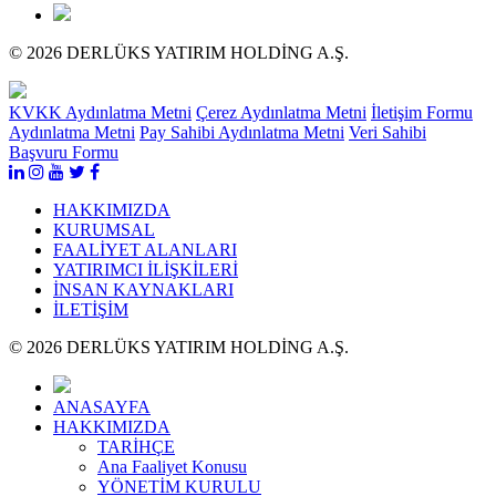
© 2026 DERLÜKS YATIRIM HOLDİNG A.Ş.
KVKK Aydınlatma Metni
Çerez Aydınlatma Metni
İletişim Formu
Aydınlatma Metni
Pay Sahibi Aydınlatma Metni
Veri Sahibi
Başvuru Formu
HAKKIMIZDA
KURUMSAL
FAALİYET ALANLARI
YATIRIMCI İLİŞKİLERİ
İNSAN KAYNAKLARI
İLETİŞİM
© 2026 DERLÜKS YATIRIM HOLDİNG A.Ş.
ANASAYFA
HAKKIMIZDA
TARİHÇE
Ana Faaliyet Konusu
YÖNETİM KURULU