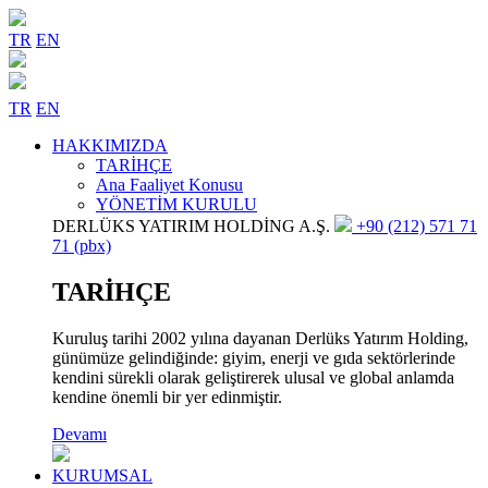
TR
EN
TR
EN
HAKKIMIZDA
TARİHÇE
Ana Faaliyet Konusu
YÖNETİM KURULU
DERLÜKS YATIRIM HOLDİNG A.Ş.
+90 (212) 571 71
71 (pbx)
TARİHÇE
Kuruluş tarihi 2002 yılına dayanan Derlüks Yatırım Holding,
günümüze gelindiğinde: giyim, enerji ve gıda sektörlerinde
kendini sürekli olarak geliştirerek ulusal ve global anlamda
kendine önemli bir yer edinmiştir.
Devamı
KURUMSAL