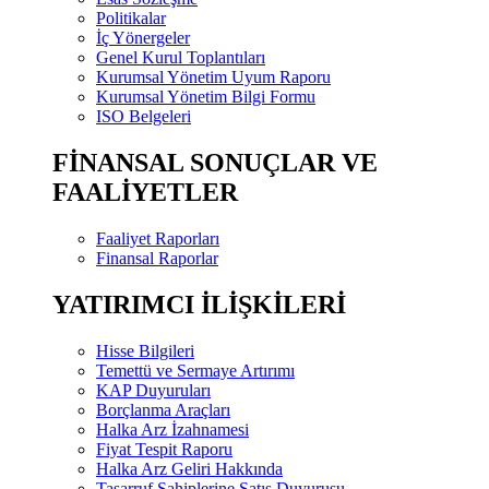
Politikalar
İç Yönergeler
Genel Kurul Toplantıları
Kurumsal Yönetim Uyum Raporu
Kurumsal Yönetim Bilgi Formu
ISO Belgeleri
FİNANSAL SONUÇLAR VE
FAALİYETLER
Faaliyet Raporları
Finansal Raporlar
YATIRIMCI İLİŞKİLERİ
Hisse Bilgileri
Temettü ve Sermaye Artırımı
KAP Duyuruları
Borçlanma Araçları
Halka Arz İzahnamesi
Fiyat Tespit Raporu
Halka Arz Geliri Hakkında
Tasarruf Sahiplerine Satış Duyurusu