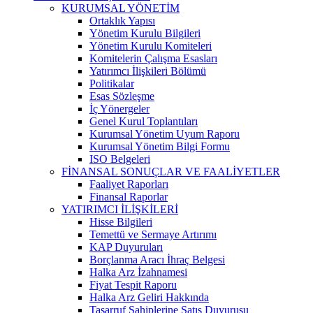
KURUMSAL YÖNETİM
Ortaklık Yapısı
Yönetim Kurulu Bilgileri
Yönetim Kurulu Komiteleri
Komitelerin Çalışma Esasları
Yatırımcı İlişkileri Bölümü
Politikalar
Esas Sözleşme
İç Yönergeler
Genel Kurul Toplantıları
Kurumsal Yönetim Uyum Raporu
Kurumsal Yönetim Bilgi Formu
ISO Belgeleri
FİNANSAL SONUÇLAR VE FAALİYETLER
Faaliyet Raporları
Finansal Raporlar
YATIRIMCI İLİŞKİLERİ
Hisse Bilgileri
Temettü ve Sermaye Artırımı
KAP Duyuruları
Borçlanma Aracı İhraç Belgesi
Halka Arz İzahnamesi
Fiyat Tespit Raporu
Halka Arz Geliri Hakkında
Tasarruf Sahiplerine Satış Duyurusu