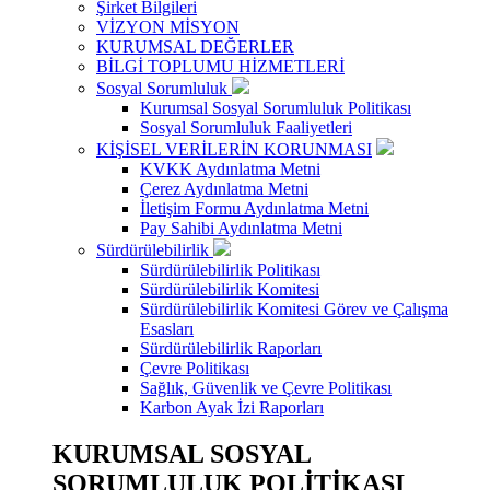
Şirket Bilgileri
VİZYON MİSYON
KURUMSAL DEĞERLER
BİLGİ TOPLUMU HİZMETLERİ
Sosyal Sorumluluk
Kurumsal Sosyal Sorumluluk Politikası
Sosyal Sorumluluk Faaliyetleri
KİŞİSEL VERİLERİN KORUNMASI
KVKK Aydınlatma Metni
Çerez Aydınlatma Metni
İletişim Formu Aydınlatma Metni
Pay Sahibi Aydınlatma Metni
Sürdürülebilirlik
Sürdürülebilirlik Politikası
Sürdürülebilirlik Komitesi
Sürdürülebilirlik Komitesi Görev ve Çalışma
Esasları
Sürdürülebilirlik Raporları
Çevre Politikası
Sağlık, Güvenlik ve Çevre Politikası
Karbon Ayak İzi Raporları
KURUMSAL SOSYAL
SORUMLULUK POLİTİKASI