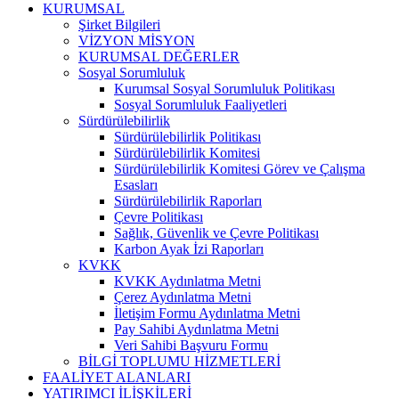
KURUMSAL
Şirket Bilgileri
VİZYON MİSYON
KURUMSAL DEĞERLER
Sosyal Sorumluluk
Kurumsal Sosyal Sorumluluk Politikası
Sosyal Sorumluluk Faaliyetleri
Sürdürülebilirlik
Sürdürülebilirlik Politikası
Sürdürülebilirlik Komitesi
Sürdürülebilirlik Komitesi Görev ve Çalışma
Esasları
Sürdürülebilirlik Raporları
Çevre Politikası
Sağlık, Güvenlik ve Çevre Politikası
Karbon Ayak İzi Raporları
KVKK
KVKK Aydınlatma Metni
Çerez Aydınlatma Metni
İletişim Formu Aydınlatma Metni
Pay Sahibi Aydınlatma Metni
Veri Sahibi Başvuru Formu
BİLGİ TOPLUMU HİZMETLERİ
FAALİYET ALANLARI
YATIRIMCI İLİŞKİLERİ