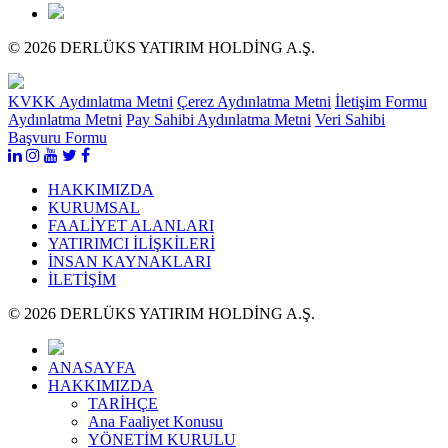
© 2026 DERLÜKS YATIRIM HOLDİNG A.Ş.
KVKK Aydınlatma Metni
Çerez Aydınlatma Metni
İletişim Formu
Aydınlatma Metni
Pay Sahibi Aydınlatma Metni
Veri Sahibi
Başvuru Formu
HAKKIMIZDA
KURUMSAL
FAALİYET ALANLARI
YATIRIMCI İLİŞKİLERİ
İNSAN KAYNAKLARI
İLETİŞİM
© 2026 DERLÜKS YATIRIM HOLDİNG A.Ş.
ANASAYFA
HAKKIMIZDA
TARİHÇE
Ana Faaliyet Konusu
YÖNETİM KURULU