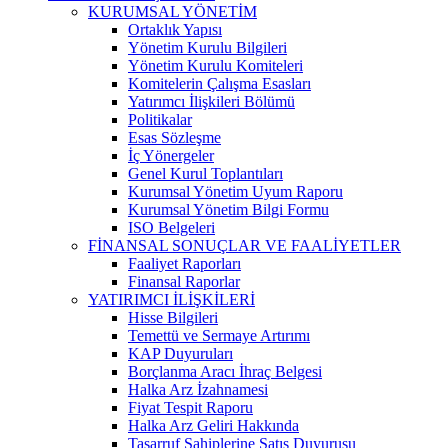
KURUMSAL YÖNETİM
Ortaklık Yapısı
Yönetim Kurulu Bilgileri
Yönetim Kurulu Komiteleri
Komitelerin Çalışma Esasları
Yatırımcı İlişkileri Bölümü
Politikalar
Esas Sözleşme
İç Yönergeler
Genel Kurul Toplantıları
Kurumsal Yönetim Uyum Raporu
Kurumsal Yönetim Bilgi Formu
ISO Belgeleri
FİNANSAL SONUÇLAR VE FAALİYETLER
Faaliyet Raporları
Finansal Raporlar
YATIRIMCI İLİŞKİLERİ
Hisse Bilgileri
Temettü ve Sermaye Artırımı
KAP Duyuruları
Borçlanma Aracı İhraç Belgesi
Halka Arz İzahnamesi
Fiyat Tespit Raporu
Halka Arz Geliri Hakkında
Tasarruf Sahiplerine Satış Duyurusu