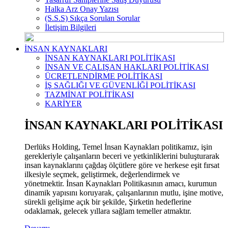
Halka Arz Onay Yazısı
(S.S.S) Sıkça Sorulan Sorular
İletişim Bilgileri
İNSAN KAYNAKLARI
İNSAN KAYNAKLARI POLİTİKASI
İNSAN VE ÇALIŞAN HAKLARI POLİTİKASI
ÜCRETLENDİRME POLİTİKASI
İŞ SAĞLIĞI VE GÜVENLİĞİ POLİTİKASI
TAZMİNAT POLİTİKASI
KARİYER
İNSAN KAYNAKLARI POLİTİKASI
Derlüks Holding, Temel İnsan Kaynakları politikamız, işin
gerekleriyle çalışanların beceri ve yetkinliklerini buluşturarak
insan kaynaklarını çağdaş ölçütlere göre ve herkese eşit fırsat
ilkesiyle seçmek, geliştirmek, değerlendirmek ve
yönetmektir. İnsan Kaynakları Politikasının amacı, kurumun
dinamik yapısını koruyarak, çalışanlarının mutlu, işine motive,
sürekli gelişime açık bir şekilde, Şirketin hedeflerine
odaklamak, gelecek yıllara sağlam temeller atmaktır.