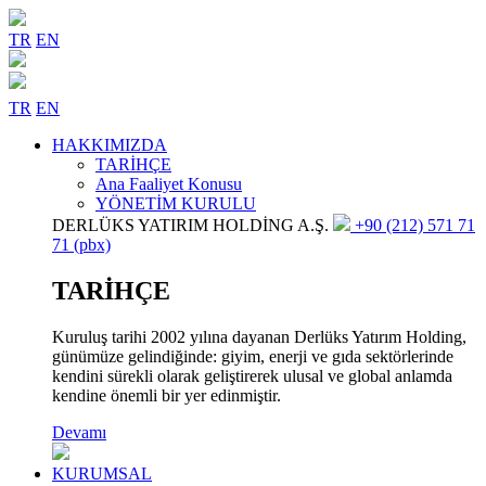
TR
EN
TR
EN
HAKKIMIZDA
TARİHÇE
Ana Faaliyet Konusu
YÖNETİM KURULU
DERLÜKS YATIRIM HOLDİNG A.Ş.
+90 (212) 571 71
71 (pbx)
TARİHÇE
Kuruluş tarihi 2002 yılına dayanan Derlüks Yatırım Holding,
günümüze gelindiğinde: giyim, enerji ve gıda sektörlerinde
kendini sürekli olarak geliştirerek ulusal ve global anlamda
kendine önemli bir yer edinmiştir.
Devamı
KURUMSAL