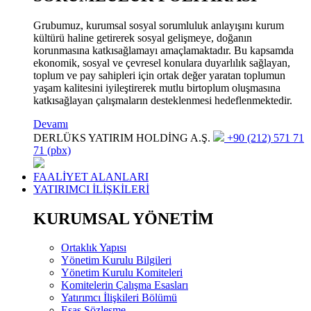
Grubumuz, kurumsal sosyal sorumluluk anlayışını kurum
kültürü haline getirerek sosyal gelişmeye, doğanın
korunmasına katkısağlamayı amaçlamaktadır. Bu kapsamda
ekonomik, sosyal ve çevresel konulara duyarlılık sağlayan,
toplum ve pay sahipleri için ortak değer yaratan toplumun
yaşam kalitesini iyileştirerek mutlu birtoplum oluşmasına
katkısağlayan çalışmaların desteklenmesi hedeflenmektedir.
Devamı
DERLÜKS YATIRIM HOLDİNG A.Ş.
+90 (212) 571 71
71 (pbx)
FAALİYET ALANLARI
YATIRIMCI İLİŞKİLERİ
KURUMSAL YÖNETİM
Ortaklık Yapısı
Yönetim Kurulu Bilgileri
Yönetim Kurulu Komiteleri
Komitelerin Çalışma Esasları
Yatırımcı İlişkileri Bölümü
Esas Sözleşme