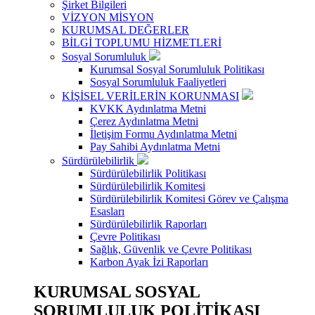
Şirket Bilgileri
VİZYON MİSYON
KURUMSAL DEĞERLER
BİLGİ TOPLUMU HİZMETLERİ
Sosyal Sorumluluk
Kurumsal Sosyal Sorumluluk Politikası
Sosyal Sorumluluk Faaliyetleri
KİŞİSEL VERİLERİN KORUNMASI
KVKK Aydınlatma Metni
Çerez Aydınlatma Metni
İletişim Formu Aydınlatma Metni
Pay Sahibi Aydınlatma Metni
Sürdürülebilirlik
Sürdürülebilirlik Politikası
Sürdürülebilirlik Komitesi
Sürdürülebilirlik Komitesi Görev ve Çalışma
Esasları
Sürdürülebilirlik Raporları
Çevre Politikası
Sağlık, Güvenlik ve Çevre Politikası
Karbon Ayak İzi Raporları
KURUMSAL SOSYAL
SORUMLULUK POLİTİKASI