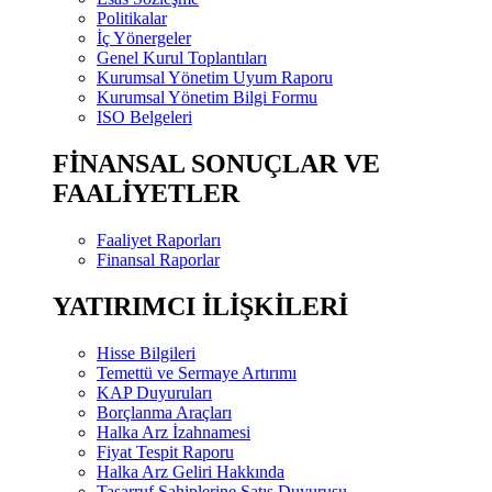
Politikalar
İç Yönergeler
Genel Kurul Toplantıları
Kurumsal Yönetim Uyum Raporu
Kurumsal Yönetim Bilgi Formu
ISO Belgeleri
FİNANSAL SONUÇLAR VE
FAALİYETLER
Faaliyet Raporları
Finansal Raporlar
YATIRIMCI İLİŞKİLERİ
Hisse Bilgileri
Temettü ve Sermaye Artırımı
KAP Duyuruları
Borçlanma Araçları
Halka Arz İzahnamesi
Fiyat Tespit Raporu
Halka Arz Geliri Hakkında
Tasarruf Sahiplerine Satış Duyurusu