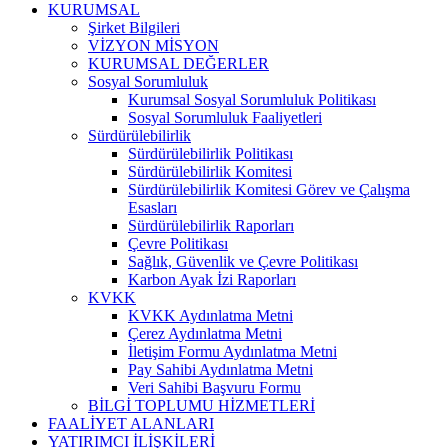
KURUMSAL
Şirket Bilgileri
VİZYON MİSYON
KURUMSAL DEĞERLER
Sosyal Sorumluluk
Kurumsal Sosyal Sorumluluk Politikası
Sosyal Sorumluluk Faaliyetleri
Sürdürülebilirlik
Sürdürülebilirlik Politikası
Sürdürülebilirlik Komitesi
Sürdürülebilirlik Komitesi Görev ve Çalışma
Esasları
Sürdürülebilirlik Raporları
Çevre Politikası
Sağlık, Güvenlik ve Çevre Politikası
Karbon Ayak İzi Raporları
KVKK
KVKK Aydınlatma Metni
Çerez Aydınlatma Metni
İletişim Formu Aydınlatma Metni
Pay Sahibi Aydınlatma Metni
Veri Sahibi Başvuru Formu
BİLGİ TOPLUMU HİZMETLERİ
FAALİYET ALANLARI
YATIRIMCI İLİŞKİLERİ