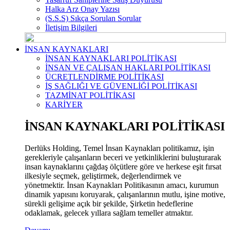
Halka Arz Onay Yazısı
(S.S.S) Sıkça Sorulan Sorular
İletişim Bilgileri
İNSAN KAYNAKLARI
İNSAN KAYNAKLARI POLİTİKASI
İNSAN VE ÇALIŞAN HAKLARI POLİTİKASI
ÜCRETLENDİRME POLİTİKASI
İŞ SAĞLIĞI VE GÜVENLİĞİ POLİTİKASI
TAZMİNAT POLİTİKASI
KARİYER
İNSAN KAYNAKLARI POLİTİKASI
Derlüks Holding, Temel İnsan Kaynakları politikamız, işin
gerekleriyle çalışanların beceri ve yetkinliklerini buluşturarak
insan kaynaklarını çağdaş ölçütlere göre ve herkese eşit fırsat
ilkesiyle seçmek, geliştirmek, değerlendirmek ve
yönetmektir. İnsan Kaynakları Politikasının amacı, kurumun
dinamik yapısını koruyarak, çalışanlarının mutlu, işine motive,
sürekli gelişime açık bir şekilde, Şirketin hedeflerine
odaklamak, gelecek yıllara sağlam temeller atmaktır.