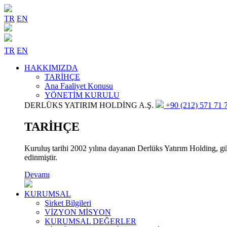
TR
EN
TR
EN
HAKKIMIZDA
TARİHÇE
Ana Faaliyet Konusu
YÖNETİM KURULU
DERLÜKS YATIRIM HOLDİNG A.Ş.
+90 (212) 571 71 7
TARİHÇE
Kuruluş tarihi 2002 yılına dayanan Derlüks Yatırım Holding, gün
edinmiştir.
Devamı
KURUMSAL
Şirket Bilgileri
VİZYON MİSYON
KURUMSAL DEĞERLER