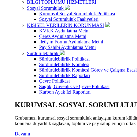
BİLGİ TOPLUMU HİZMETLERİ
Sosyal Sorumluluk
Kurumsal Sosyal Sorumluluk Politikası
Sosyal Sorumluluk Faaliyetleri
KİŞİSEL VERİLERİN KORUNMASI
KVKK Aydınlatma Metni
Çerez Aydınlatma Metni
İletişim Formu Aydınlatma Metni
Pay Sahibi Aydınlatma Metni
Sürdürülebilirlik
Sürdürülebilirlik Politikası
Sürdürülebilirlik Komitesi
Sürdürülebilirlik Komitesi Görev ve Çalışma Esasl
Sürdürülebilirlik Raporları
Çevre Politikası
Sağlık, Güvenlik ve Çevre Politikası
Karbon Ayak İzi Raporları
KURUMSAL SOSYAL SORUMLULUK
Grubumuz, kurumsal sosyal sorumluluk anlayışını kurum kültür
konulara duyarlılık sağlayan, toplum ve pay sahipleri için orta
Devamı