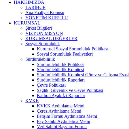
HAKKIMIZDA
TARİHÇE
Ana Faaliyet Konusu
YÖNETİM KURULU
KURUMSAL
Şirket Bilgileri
VİZYON MİSYON
KURUMSAL DEĞERLER
Sosyal Sorumluluk
Kurumsal Sosyal Sorumluluk Politikası
Sosyal Sorumluluk Faaliyetleri
Sürdürülebilirlik
Sürdürülebilirlik Politikası
Sürdürülebilirlik Komitesi
Sürdürülebilirlik Komitesi Görev ve Çalışma Esasl
Sürdürülebilirlik Raporları
Çevre Politikası
Sağlık, Güvenlik ve Çevre Politikası
Karbon Ayak İzi Raporları
KVKK
KVKK Aydınlatma Metni
Çerez Aydınlatma Metni
İletişim Formu Aydınlatma Metni
Pay Sahibi Aydınlatma Metni
Veri Sahibi Başvuru Formu