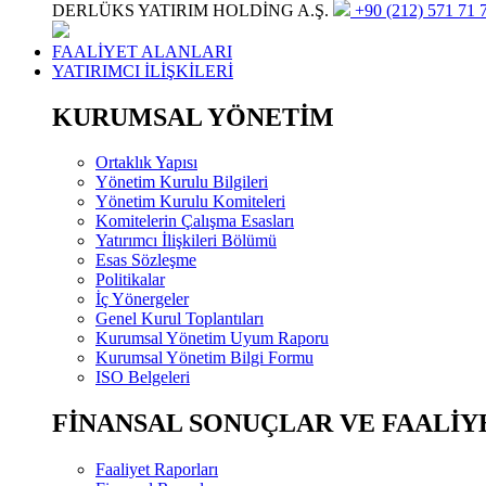
DERLÜKS YATIRIM HOLDİNG A.Ş.
+90 (212) 571 71 7
FAALİYET ALANLARI
YATIRIMCI İLİŞKİLERİ
KURUMSAL YÖNETİM
Ortaklık Yapısı
Yönetim Kurulu Bilgileri
Yönetim Kurulu Komiteleri
Komitelerin Çalışma Esasları
Yatırımcı İlişkileri Bölümü
Esas Sözleşme
Politikalar
İç Yönergeler
Genel Kurul Toplantıları
Kurumsal Yönetim Uyum Raporu
Kurumsal Yönetim Bilgi Formu
ISO Belgeleri
FİNANSAL SONUÇLAR VE FAALİY
Faaliyet Raporları