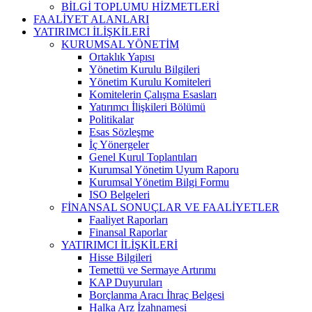
BİLGİ TOPLUMU HİZMETLERİ
FAALİYET ALANLARI
YATIRIMCI İLİŞKİLERİ
KURUMSAL YÖNETİM
Ortaklık Yapısı
Yönetim Kurulu Bilgileri
Yönetim Kurulu Komiteleri
Komitelerin Çalışma Esasları
Yatırımcı İlişkileri Bölümü
Politikalar
Esas Sözleşme
İç Yönergeler
Genel Kurul Toplantıları
Kurumsal Yönetim Uyum Raporu
Kurumsal Yönetim Bilgi Formu
ISO Belgeleri
FİNANSAL SONUÇLAR VE FAALİYETLER
Faaliyet Raporları
Finansal Raporlar
YATIRIMCI İLİŞKİLERİ
Hisse Bilgileri
Temettü ve Sermaye Artırımı
KAP Duyuruları
Borçlanma Aracı İhraç Belgesi
Halka Arz İzahnamesi