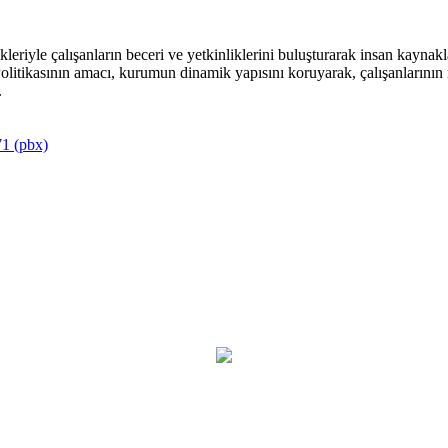
riyle çalışanların beceri ve yetkinliklerini buluşturarak insan kaynakla
itikasının amacı, kurumun dinamik yapısını koruyarak, çalışanlarının mu
.
1 (pbx)