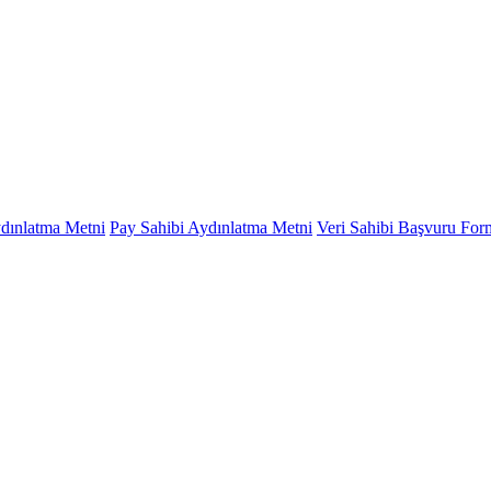
ydınlatma Metni
Pay Sahibi Aydınlatma Metni
Veri Sahibi Başvuru Fo