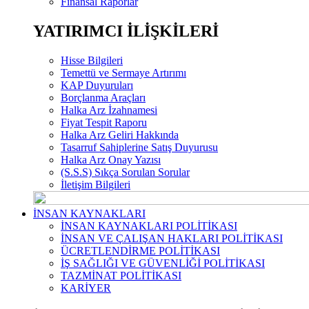
Finansal Raporlar
YATIRIMCI İLİŞKİLERİ
Hisse Bilgileri
Temettü ve Sermaye Artırımı
KAP Duyuruları
Borçlanma Araçları
Halka Arz İzahnamesi
Fiyat Tespit Raporu
Halka Arz Geliri Hakkında
Tasarruf Sahiplerine Satış Duyurusu
Halka Arz Onay Yazısı
(S.S.S) Sıkça Sorulan Sorular
İletişim Bilgileri
İNSAN KAYNAKLARI
İNSAN KAYNAKLARI POLİTİKASI
İNSAN VE ÇALIŞAN HAKLARI POLİTİKASI
ÜCRETLENDİRME POLİTİKASI
İŞ SAĞLIĞI VE GÜVENLİĞİ POLİTİKASI
TAZMİNAT POLİTİKASI
KARİYER