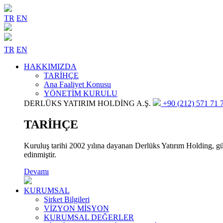
TR
EN
TR
EN
HAKKIMIZDA
TARİHÇE
Ana Faaliyet Konusu
YÖNETİM KURULU
DERLÜKS YATIRIM HOLDİNG A.Ş.
+90 (212) 571 71 7
TARİHÇE
Kuruluş tarihi 2002 yılına dayanan Derlüks Yatırım Holding, gün
edinmiştir.
Devamı
KURUMSAL
Şirket Bilgileri
VİZYON MİSYON
KURUMSAL DEĞERLER