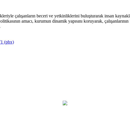
riyle çalışanların beceri ve yetkinliklerini buluşturarak insan kaynakla
itikasının amacı, kurumun dinamik yapısını koruyarak, çalışanlarının mu
.
1 (pbx)