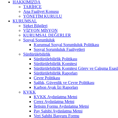
HAKKIMIZDA
TARİHÇE
Ana Faaliyet Konusu
YÖNETİM KURULU
KURUMSAL
Şirket Bilgileri
VİZYON MİSYON
KURUMSAL DEĞERLER
Sosyal Sorumluluk
Kurumsal Sosyal Sorumluluk Politikası
Sosyal Sorumluluk Faaliyetleri
Sürdürülebilirlik
Sürdürülebilirlik Politikası
Sürdürülebilirlik Komitesi
Sürdürülebilirlik Komitesi Görev ve Çalışma Esasl
Sürdürülebilirlik Raporları
Çevre Politikası
Sağlık, Güvenlik ve Çevre Politikası
Karbon Ayak İzi Raporları
KVKK
KVKK Aydınlatma Metni
Çerez Aydınlatma Metni
İletişim Formu Aydınlatma Metni
Pay Sahibi Aydınlatma Metni
Veri Sahibi Başvuru Formu