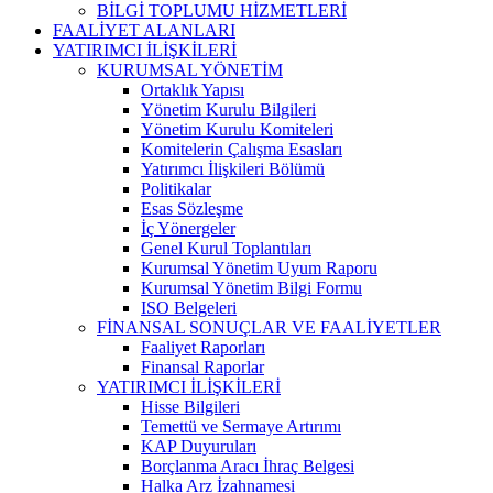
BİLGİ TOPLUMU HİZMETLERİ
FAALİYET ALANLARI
YATIRIMCI İLİŞKİLERİ
KURUMSAL YÖNETİM
Ortaklık Yapısı
Yönetim Kurulu Bilgileri
Yönetim Kurulu Komiteleri
Komitelerin Çalışma Esasları
Yatırımcı İlişkileri Bölümü
Politikalar
Esas Sözleşme
İç Yönergeler
Genel Kurul Toplantıları
Kurumsal Yönetim Uyum Raporu
Kurumsal Yönetim Bilgi Formu
ISO Belgeleri
FİNANSAL SONUÇLAR VE FAALİYETLER
Faaliyet Raporları
Finansal Raporlar
YATIRIMCI İLİŞKİLERİ
Hisse Bilgileri
Temettü ve Sermaye Artırımı
KAP Duyuruları
Borçlanma Aracı İhraç Belgesi
Halka Arz İzahnamesi