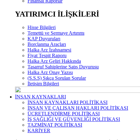
Finansal Raporlar
YATIRIMCI İLİŞKİLERİ
Hisse Bilgileri
Temettü ve Sermaye Artırımı
KAP Duyuruları
Borçlanma Araçları
Halka Arz İzahnamesi
Fiyat Tespit Raporu
Halka Arz Geliri Hakkında
Tasarruf Sahiplerine Satış Duyurusu
Halka Arz Onay Yazısı
(S.S.S) Sıkça Sorulan Sorular
İletişim Bilgileri
İNSAN KAYNAKLARI
İNSAN KAYNAKLARI POLİTİKASI
İNSAN VE ÇALIŞAN HAKLARI POLİTİKASI
ÜCRETLENDİRME POLİTİKASI
İŞ SAĞLIĞI VE GÜVENLİĞİ POLİTİKASI
TAZMİNAT POLİTİKASI
KARİYER