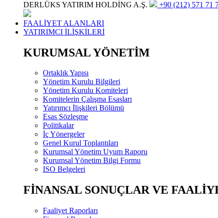
DERLÜKS YATIRIM HOLDİNG A.Ş.
+90 (212) 571 71 7
FAALİYET ALANLARI
YATIRIMCI İLİŞKİLERİ
KURUMSAL YÖNETİM
Ortaklık Yapısı
Yönetim Kurulu Bilgileri
Yönetim Kurulu Komiteleri
Komitelerin Çalışma Esasları
Yatırımcı İlişkileri Bölümü
Esas Sözleşme
Politikalar
İç Yönergeler
Genel Kurul Toplantıları
Kurumsal Yönetim Uyum Raporu
Kurumsal Yönetim Bilgi Formu
ISO Belgeleri
FİNANSAL SONUÇLAR VE FAALİY
Faaliyet Raporları