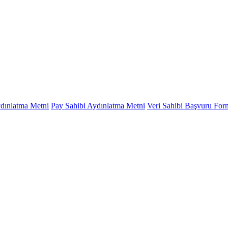
ydınlatma Metni
Pay Sahibi Aydınlatma Metni
Veri Sahibi Başvuru Fo