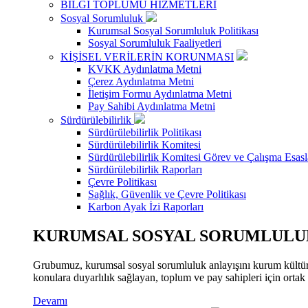
BİLGİ TOPLUMU HİZMETLERİ
Sosyal Sorumluluk
Kurumsal Sosyal Sorumluluk Politikası
Sosyal Sorumluluk Faaliyetleri
KİŞİSEL VERİLERİN KORUNMASI
KVKK Aydınlatma Metni
Çerez Aydınlatma Metni
İletişim Formu Aydınlatma Metni
Pay Sahibi Aydınlatma Metni
Sürdürülebilirlik
Sürdürülebilirlik Politikası
Sürdürülebilirlik Komitesi
Sürdürülebilirlik Komitesi Görev ve Çalışma Esasl
Sürdürülebilirlik Raporları
Çevre Politikası
Sağlık, Güvenlik ve Çevre Politikası
Karbon Ayak İzi Raporları
KURUMSAL SOSYAL SORUMLULUK
Grubumuz, kurumsal sosyal sorumluluk anlayışını kurum kültür
konulara duyarlılık sağlayan, toplum ve pay sahipleri için orta
Devamı