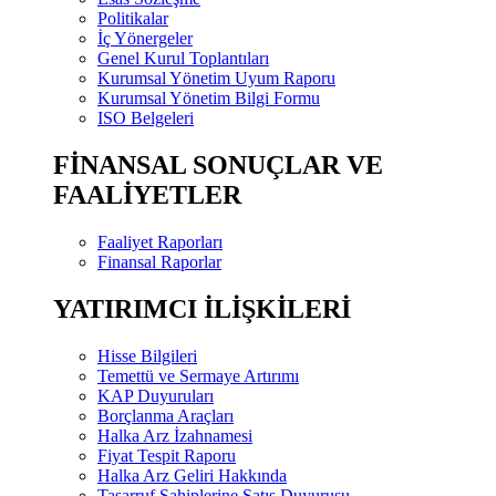
Politikalar
İç Yönergeler
Genel Kurul Toplantıları
Kurumsal Yönetim Uyum Raporu
Kurumsal Yönetim Bilgi Formu
ISO Belgeleri
FİNANSAL SONUÇLAR VE
FAALİYETLER
Faaliyet Raporları
Finansal Raporlar
YATIRIMCI İLİŞKİLERİ
Hisse Bilgileri
Temettü ve Sermaye Artırımı
KAP Duyuruları
Borçlanma Araçları
Halka Arz İzahnamesi
Fiyat Tespit Raporu
Halka Arz Geliri Hakkında
Tasarruf Sahiplerine Satış Duyurusu