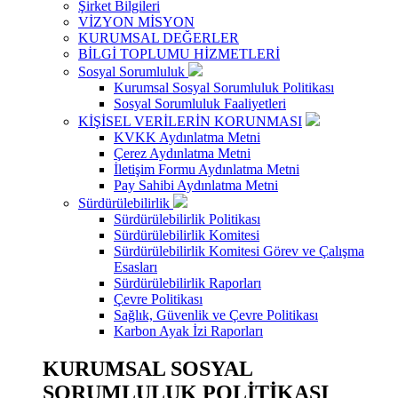
Şirket Bilgileri
VİZYON MİSYON
KURUMSAL DEĞERLER
BİLGİ TOPLUMU HİZMETLERİ
Sosyal Sorumluluk
Kurumsal Sosyal Sorumluluk Politikası
Sosyal Sorumluluk Faaliyetleri
KİŞİSEL VERİLERİN KORUNMASI
KVKK Aydınlatma Metni
Çerez Aydınlatma Metni
İletişim Formu Aydınlatma Metni
Pay Sahibi Aydınlatma Metni
Sürdürülebilirlik
Sürdürülebilirlik Politikası
Sürdürülebilirlik Komitesi
Sürdürülebilirlik Komitesi Görev ve Çalışma
Esasları
Sürdürülebilirlik Raporları
Çevre Politikası
Sağlık, Güvenlik ve Çevre Politikası
Karbon Ayak İzi Raporları
KURUMSAL SOSYAL
SORUMLULUK POLİTİKASI