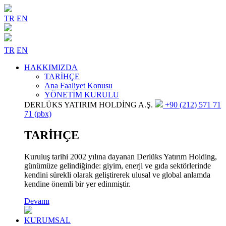
TR
EN
TR
EN
HAKKIMIZDA
TARİHÇE
Ana Faaliyet Konusu
YÖNETİM KURULU
DERLÜKS YATIRIM HOLDİNG A.Ş.
+90 (212) 571 71
71 (pbx)
TARİHÇE
Kuruluş tarihi 2002 yılına dayanan Derlüks Yatırım Holding,
günümüze gelindiğinde: giyim, enerji ve gıda sektörlerinde
kendini sürekli olarak geliştirerek ulusal ve global anlamda
kendine önemli bir yer edinmiştir.
Devamı
KURUMSAL