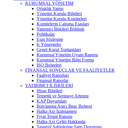
KURUMSAL YÖNETİM
Ortaklık Yapısı
Yönetim Kurulu Bilgileri
Yönetim Kurulu Komiteleri
Komitelerin Çalışma Esasları
Yatırımcı İlişkileri Bölümü
Politikalar
Esas Sözleşme
İç Yönergeler
Genel Kurul Toplantıları
Kurumsal Yönetim Uyum Raporu
Kurumsal Yönetim Bilgi Formu
ISO Belgeleri
FİNANSAL SONUÇLAR VE FAALİYETLER
Faaliyet Raporları
Finansal Raporlar
YATIRIMCI İLİŞKİLERİ
Hisse Bilgileri
Temettü ve Sermaye Artırımı
KAP Duyuruları
Borçlanma Aracı İhraç Belgesi
Halka Arz İzahnamesi
Fiyat Tespit Raporu
Halka Arz Geliri Hakkında
Tasarruf Sahiplerine Satış Duyurusu