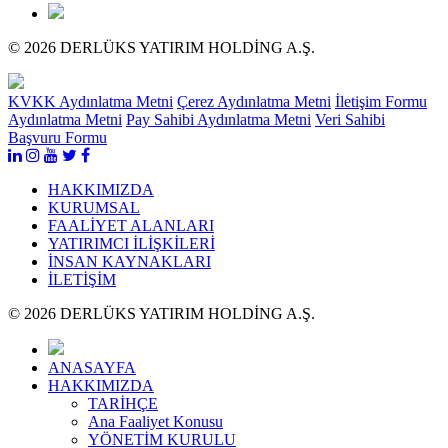
© 2026 DERLÜKS YATIRIM HOLDİNG A.Ş.
KVKK Aydınlatma Metni
Çerez Aydınlatma Metni
İletişim Formu
Aydınlatma Metni
Pay Sahibi Aydınlatma Metni
Veri Sahibi
Başvuru Formu
HAKKIMIZDA
KURUMSAL
FAALİYET ALANLARI
YATIRIMCI İLİŞKİLERİ
İNSAN KAYNAKLARI
İLETİŞİM
© 2026 DERLÜKS YATIRIM HOLDİNG A.Ş.
ANASAYFA
HAKKIMIZDA
TARİHÇE
Ana Faaliyet Konusu
YÖNETİM KURULU