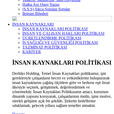
Halka Arz Onay Yazısı
(S.S.S) Sıkça Sorulan Sorular
İletişim Bilgileri
İNSAN KAYNAKLARI
İNSAN KAYNAKLARI POLİTİKASI
İNSAN VE ÇALIŞAN HAKLARI POLİTİKASI
ÜCRETLENDİRME POLİTİKASI
İŞ SAĞLIĞI VE GÜVENLİĞİ POLİTİKASI
TAZMİNAT POLİTİKASI
KARİYER
İNSAN KAYNAKLARI POLİTİKASI
Derlüks Holding, Temel İnsan Kaynakları politikamız, işin
gerekleriyle çalışanların beceri ve yetkinliklerini buluşturarak
insan kaynaklarını çağdaş ölçütlere göre ve herkese eşit fırsat
ilkesiyle seçmek, geliştirmek, değerlendirmek ve
yönetmektir. İnsan Kaynakları Politikasının amacı, kurumun
dinamik yapısını koruyarak, çalışanlarının mutlu, işine motive,
sürekli gelişime açık bir şekilde, Şirketin hedeflerine
odaklamak, gelecek yıllara sağlam temeller atmaktır.