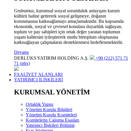
Grubumuz, kurumsal sosyal sorumluluk anlayışını kurum
kültürü haline getirerek sosyal gelişmeye, doğanın
korunmasına katkısağlamayı amaçlamaktadır. Bu kapsamda
ekonomik, sosyal ve çevresel konulara duyarlılık sağlayan,
toplum ve pay sahipleri için ortak değer yaratan toplumun
yaşam kalitesini iyileştirerek mutlu birtoplum oluşmasına
katkısağlayan çalışmaların desteklenmesi hedeflenmektedir.
Devamı
DERLÜKS YATIRIM HOLDİNG A.Ş.
+90 (212) 571 71
71 (pbx)
FAALİYET ALANLARI
YATIRIMCI İLİŞKİLERİ
KURUMSAL YÖNETİM
Ortaklık Yapısı
Yönetim Kurulu Bilgileri
Yönetim Kurulu Komiteleri
Komitelerin Çalışma Esasları
Yatırımcı İlişkileri Bölümü
Esas Sözleşme