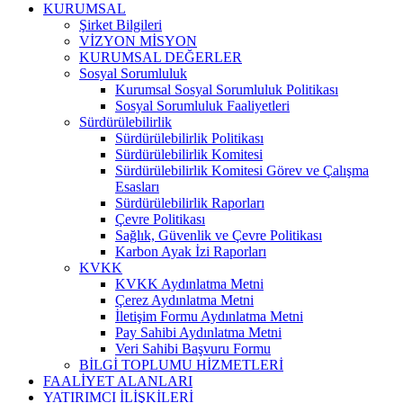
KURUMSAL
Şirket Bilgileri
VİZYON MİSYON
KURUMSAL DEĞERLER
Sosyal Sorumluluk
Kurumsal Sosyal Sorumluluk Politikası
Sosyal Sorumluluk Faaliyetleri
Sürdürülebilirlik
Sürdürülebilirlik Politikası
Sürdürülebilirlik Komitesi
Sürdürülebilirlik Komitesi Görev ve Çalışma
Esasları
Sürdürülebilirlik Raporları
Çevre Politikası
Sağlık, Güvenlik ve Çevre Politikası
Karbon Ayak İzi Raporları
KVKK
KVKK Aydınlatma Metni
Çerez Aydınlatma Metni
İletişim Formu Aydınlatma Metni
Pay Sahibi Aydınlatma Metni
Veri Sahibi Başvuru Formu
BİLGİ TOPLUMU HİZMETLERİ
FAALİYET ALANLARI
YATIRIMCI İLİŞKİLERİ