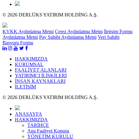
© 2026 DERLÜKS YATIRIM HOLDİNG A.Ş.
KVKK Aydınlatma Metni
Çerez Aydınlatma Metni
İletişim Formu
Aydınlatma Metni
Pay Sahibi Aydınlatma Metni
Veri Sahibi
Başvuru Formu
HAKKIMIZDA
KURUMSAL
FAALİYET ALANLARI
YATIRIMCI İLİŞKİLERİ
İNSAN KAYNAKLARI
İLETİŞİM
© 2026 DERLÜKS YATIRIM HOLDİNG A.Ş.
ANASAYFA
HAKKIMIZDA
TARİHÇE
Ana Faaliyet Konusu
YÖNETİM KURULU