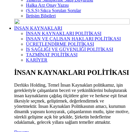
Halka Arz Onay Yazısı
(S.S.S) Sıkça Sorulan Sorular
İletişim Bilgileri
İNSAN KAYNAKLARI
İNSAN KAYNAKLARI POLİTİKASI
İNSAN VE ÇALIŞAN HAKLARI POLİTİKASI
ÜCRETLENDİRME POLİTİKASI
İŞ SAĞLIĞI VE GÜVENLİĞİ POLİTİKASI
TAZMİNAT POLİTİKASI
KARİYER
İNSAN KAYNAKLARI POLİTİKASI
Derlüks Holding, Temel İnsan Kaynakları politikamız, işin
gerekleriyle çalışanların beceri ve yetkinliklerini buluşturarak
insan kaynaklarını çağdaş ölçütlere göre ve herkese eşit fırsat
ilkesiyle seçmek, geliştirmek, değerlendirmek ve
yönetmektir. İnsan Kaynakları Politikasının amacı, kurumun
dinamik yapısını koruyarak, çalışanlarının mutlu, işine motive,
sürekli gelişime açık bir şekilde, Şirketin hedeflerine
odaklamak, gelecek yıllara sağlam temeller atmaktır.