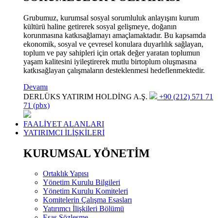
Grubumuz, kurumsal sosyal sorumluluk anlayışını kurum
kültürü haline getirerek sosyal gelişmeye, doğanın
korunmasına katkısağlamayı amaçlamaktadır. Bu kapsamda
ekonomik, sosyal ve çevresel konulara duyarlılık sağlayan,
toplum ve pay sahipleri için ortak değer yaratan toplumun
yaşam kalitesini iyileştirerek mutlu birtoplum oluşmasına
katkısağlayan çalışmaların desteklenmesi hedeflenmektedir.
Devamı
DERLÜKS YATIRIM HOLDİNG A.Ş.
+90 (212) 571 71
71 (pbx)
FAALİYET ALANLARI
YATIRIMCI İLİŞKİLERİ
KURUMSAL YÖNETİM
Ortaklık Yapısı
Yönetim Kurulu Bilgileri
Yönetim Kurulu Komiteleri
Komitelerin Çalışma Esasları
Yatırımcı İlişkileri Bölümü
Esas Sözleşme