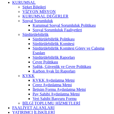
KURUMSAL
Şirket Bilgileri
VİZYON MİSYON
KURUMSAL DEĞERLER
Sosyal Sorumluluk
Kurumsal Sosyal Sorumluluk Politikası
Sosyal Sorumluluk Faaliyetleri
Sürdürülebilirlik
Sürdürülebilirlik Politikası
Sürdürülebilirlik Komitesi
Sürdürülebilirlik Komitesi Görev ve Çalışma
Esasları
Sürdürülebilirlik Raporları
Çevre Politikası
Sağlık, Güvenlik ve Çevre Politikası
Karbon Ayak İzi Raporları
KVKK
KVKK Aydınlatma Metni
Çerez Aydınlatma Metni
İletişim Formu Aydınlatma Metni
Pay Sahibi Aydınlatma Metni
Veri Sahibi Başvuru Formu
BİLGİ TOPLUMU HİZMETLERİ
FAALİYET ALANLARI
YATIRIMCI İLİŞKİLERİ