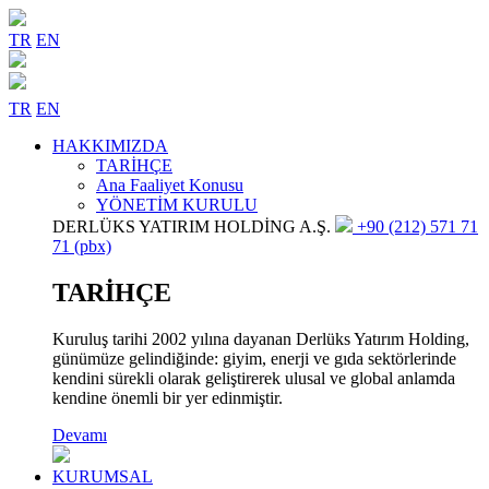
TR
EN
TR
EN
HAKKIMIZDA
TARİHÇE
Ana Faaliyet Konusu
YÖNETİM KURULU
DERLÜKS YATIRIM HOLDİNG A.Ş.
+90 (212) 571 71
71 (pbx)
TARİHÇE
Kuruluş tarihi 2002 yılına dayanan Derlüks Yatırım Holding,
günümüze gelindiğinde: giyim, enerji ve gıda sektörlerinde
kendini sürekli olarak geliştirerek ulusal ve global anlamda
kendine önemli bir yer edinmiştir.
Devamı
KURUMSAL