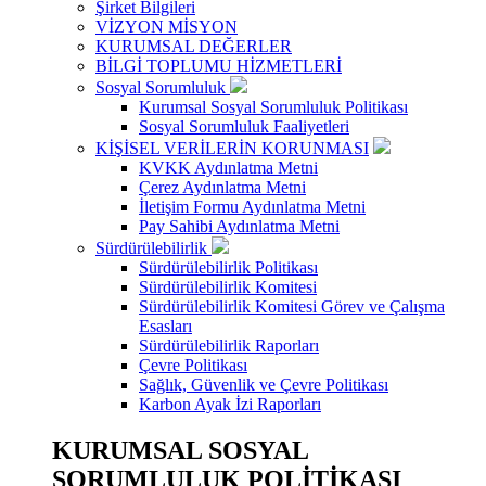
Şirket Bilgileri
VİZYON MİSYON
KURUMSAL DEĞERLER
BİLGİ TOPLUMU HİZMETLERİ
Sosyal Sorumluluk
Kurumsal Sosyal Sorumluluk Politikası
Sosyal Sorumluluk Faaliyetleri
KİŞİSEL VERİLERİN KORUNMASI
KVKK Aydınlatma Metni
Çerez Aydınlatma Metni
İletişim Formu Aydınlatma Metni
Pay Sahibi Aydınlatma Metni
Sürdürülebilirlik
Sürdürülebilirlik Politikası
Sürdürülebilirlik Komitesi
Sürdürülebilirlik Komitesi Görev ve Çalışma
Esasları
Sürdürülebilirlik Raporları
Çevre Politikası
Sağlık, Güvenlik ve Çevre Politikası
Karbon Ayak İzi Raporları
KURUMSAL SOSYAL
SORUMLULUK POLİTİKASI