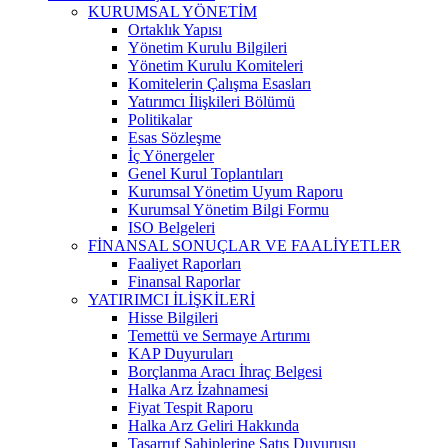
KURUMSAL YÖNETİM
Ortaklık Yapısı
Yönetim Kurulu Bilgileri
Yönetim Kurulu Komiteleri
Komitelerin Çalışma Esasları
Yatırımcı İlişkileri Bölümü
Politikalar
Esas Sözleşme
İç Yönergeler
Genel Kurul Toplantıları
Kurumsal Yönetim Uyum Raporu
Kurumsal Yönetim Bilgi Formu
ISO Belgeleri
FİNANSAL SONUÇLAR VE FAALİYETLER
Faaliyet Raporları
Finansal Raporlar
YATIRIMCI İLİŞKİLERİ
Hisse Bilgileri
Temettü ve Sermaye Artırımı
KAP Duyuruları
Borçlanma Aracı İhraç Belgesi
Halka Arz İzahnamesi
Fiyat Tespit Raporu
Halka Arz Geliri Hakkında
Tasarruf Sahiplerine Satış Duyurusu