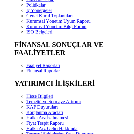
Politikalar
İç Yönergeler
Genel Kurul Toplantıları
Kurumsal Yönetim Uyum Raporu
Kurumsal Yönetim Bilgi Formu
ISO Belgeleri
FİNANSAL SONUÇLAR VE
FAALİYETLER
Faaliyet Raporları
Finansal Raporlar
YATIRIMCI İLİŞKİLERİ
Hisse Bilgileri
Temettü ve Sermaye Artırımı
KAP Duyuruları
Borçlanma Araçları
Halka Arz İzahnamesi
Fiyat Tespit Raporu
Halka Arz Geliri Hakkında
Tasarruf Sahiplerine Satış Duyurusu